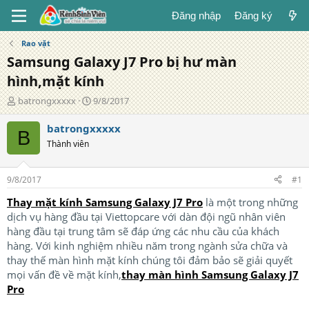
Đăng nhập
Đăng ký
Rao vặt
Samsung Galaxy J7 Pro bị hư màn
hình,mặt kính
T
N
batrongxxxxx
9/8/2017
á
g
c
à
batrongxxxxx
B
g
y
Thành viên
i
đ
ả
ă
n
9/8/2017
#1
g
Thay mặt kính Samsung Galaxy J7 Pro
là một trong những
dịch vụ hàng đầu tại Viettopcare với dàn đội ngũ nhân viên
hàng đầu tại trung tâm sẽ đáp ứng các nhu cầu của khách
hàng. Với kinh nghiệm nhiều năm trong ngành sửa chữa và
thay thế màn hình mặt kính chúng tôi đảm bảo sẽ giải quyết
mọi vấn đề về mặt kính,
thay màn hình Samsung Galaxy J7
Pro