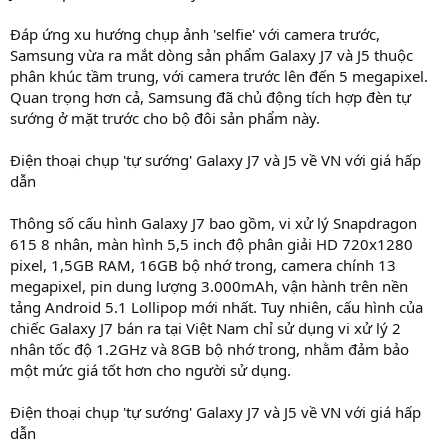
Đáp ứng xu hướng chụp ảnh 'selfie' với camera trước,
Samsung vừa ra mắt dòng sản phẩm Galaxy J7 và J5 thuộc
phân khúc tầm trung, với camera trước lên đến 5 megapixel.
Quan trọng hơn cả, Samsung đã chủ động tích hợp đèn tự
sướng ở mặt trước cho bộ đôi sản phẩm này.
Điện thoại chụp 'tự sướng' Galaxy J7 và J5 về VN với giá hấp
dẫn
Thông số cấu hình Galaxy J7 bao gồm, vi xử lý Snapdragon
615 8 nhân, màn hình 5,5 inch độ phân giải HD 720x1280
pixel, 1,5GB RAM, 16GB bộ nhớ trong, camera chính 13
megapixel, pin dung lượng 3.000mAh, vận hành trên nền
tảng Android 5.1 Lollipop mới nhất. Tuy nhiên, cấu hình của
chiếc Galaxy J7 bán ra tại Việt Nam chỉ sử dụng vi xử lý 2
nhân tốc độ 1.2GHz và 8GB bộ nhớ trong, nhằm đảm bảo
một mức giá tốt hơn cho người sử dụng.
Điện thoại chụp 'tự sướng' Galaxy J7 và J5 về VN với giá hấp
dẫn