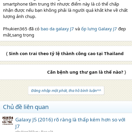
smartphone tầm trung thì nhược điểm này là có thể chấp
nhận được nếu bạn không phải là người quá khắt khe về chất
lượng ảnh chụp.
Phukien365 đã có
bao da galaxy J7
và
ốp lưng Galaxy J7
đẹp
mắt,sang trọng
〈 Sinh con trai theo tỷ lệ thành công cao tại Thailand
Căn bệnh ung thư gan là thế nào? 〉
Đăng nhập một phát, tha hồ bình luận^^
Chủ đề liên quan
Galaxy J5 (2016) rõ ràng là thấp kém hơn so với
J7
phukien365vn
Rao vặt