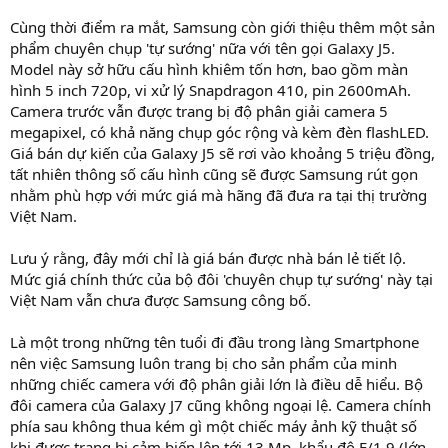
Cùng thời điểm ra mắt, Samsung còn giới thiệu thêm một sản
phẩm chuyên chụp 'tự sướng' nữa với tên gọi Galaxy J5.
Model này sở hữu cấu hình khiêm tốn hơn, bao gồm màn
hình 5 inch 720p, vi xử lý Snapdragon 410, pin 2600mAh.
Camera trước vẫn được trang bị độ phân giải camera 5
megapixel, có khả năng chụp góc rộng và kèm đèn flashLED.
Giá bán dự kiến của Galaxy J5 sẽ rơi vào khoảng 5 triệu đồng,
tất nhiên thông số cấu hình cũng sẽ được Samsung rút gọn
nhằm phù hợp với mức giá mà hãng đã đưa ra tại thị trường
Việt Nam.
Lưu ý rằng, đây mới chỉ là giá bán được nhà bán lẻ tiết lộ.
Mức giá chính thức của bộ đôi 'chuyên chụp tự sướng' này tại
Việt Nam vẫn chưa được Samsung công bố.
Là một trong những tên tuổi đi đầu trong làng Smartphone
nên việc Samsung luôn trang bị cho sản phẩm của minh
những chiếc camera với độ phân giải lớn là điều dễ hiểu. Bộ
đôi camera của Galaxy J7 cũng không ngoại lệ. Camera chính
phía sau không thua kém gì một chiếc máy ảnh kỹ thuật số
khi được trang bị cảm biến lên tới 13 Mp, khẩu độ F/1.9 (lớn