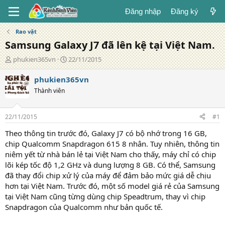
Đăng nhập
Đăng ký
Rao vặt
Samsung Galaxy J7 đã lên kệ tại Việt Nam.
T
N
phukien365vn
22/11/2015
á
g
c
à
phukien365vn
g
y
Thành viên
i
đ
ả
ă
n
22/11/2015
#1
g
Theo thông tin trước đó, Galaxy J7 có bộ nhớ trong 16 GB,
chip Qualcomm Snapdragon 615 8 nhân. Tuy nhiên, thông tin
niêm yết từ nhà bán lẻ tại Việt Nam cho thấy, máy chỉ có chip
lõi kép tốc độ 1,2 GHz và dung lượng 8 GB. Có thể, Samsung
đã thay đổi chip xử lý của máy để đảm bảo mức giá dễ chịu
hơn tại Việt Nam. Trước đó, một số model giá rẻ của Samsung
tại Việt Nam cũng từng dùng chip Speadtrum, thay vì chip
Snapdragon của Qualcomm như bản quốc tế.