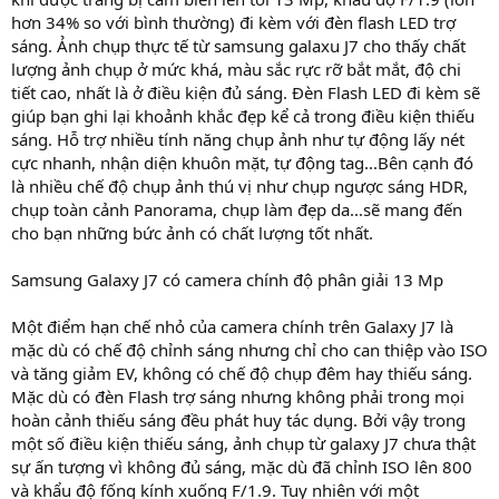
hơn 34% so với bình thường) đi kèm với đèn flash LED trợ
sáng. Ảnh chụp thực tế từ samsung galaxu J7 cho thấy chất
lượng ảnh chụp ở mức khá, màu sắc rực rỡ bắt mắt, độ chi
tiết cao, nhất là ở điều kiện đủ sáng. Đèn Flash LED đi kèm sẽ
giúp bạn ghi lại khoảnh khắc đẹp kể cả trong điều kiện thiếu
sáng. Hỗ trợ nhiều tính năng chụp ảnh như tự động lấy nét
cực nhanh, nhận diện khuôn mặt, tự động tag...Bên cạnh đó
là nhiều chế độ chụp ảnh thú vị như chụp ngược sáng HDR,
chụp toàn cảnh Panorama, chụp làm đẹp da...sẽ mang đến
cho bạn những bức ảnh có chất lượng tốt nhất.
Samsung Galaxy J7 có camera chính độ phân giải 13 Mp
Một điểm hạn chế nhỏ của camera chính trên Galaxy J7 là
mặc dù có chế độ chỉnh sáng nhưng chỉ cho can thiệp vào ISO
và tăng giảm EV, không có chế độ chụp đêm hay thiếu sáng.
Mặc dù có đèn Flash trợ sáng nhưng không phải trong mọi
hoàn cảnh thiếu sáng đều phát huy tác dụng. Bởi vậy trong
một số điều kiện thiếu sáng, ảnh chụp từ galaxy J7 chưa thật
sự ấn tượng vì không đủ sáng, mặc dù đã chỉnh ISO lên 800
và khẩu độ fống kính xuống F/1.9. Tuy nhiên với một