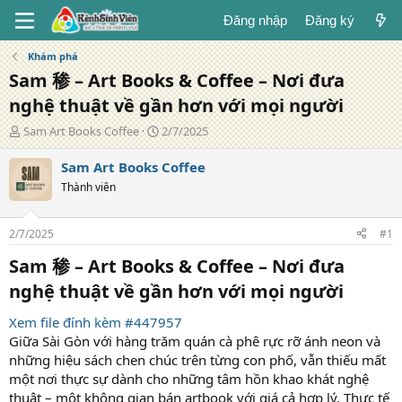
Đăng nhập
Đăng ký
Khám phá
Sam 䅟 – Art Books & Coffee – Nơi đưa
nghệ thuật về gần hơn với mọi người
T
N
Sam Art Books Coffee
2/7/2025
á
g
c
à
Sam Art Books Coffee
g
y
Thành viên
i
đ
ả
ă
n
2/7/2025
#1
g
Sam 䅟 – Art Books & Coffee – Nơi đưa
nghệ thuật về gần hơn với mọi người​
Xem file đính kèm #447957
Giữa Sài Gòn với hàng trăm quán cà phê rực rỡ ánh neon và
những hiệu sách chen chúc trên từng con phố, vẫn thiếu mất
một nơi thực sự dành cho những tâm hồn khao khát nghệ
thuật – một không gian bán artbook với giá cả hợp lý. Thực tế