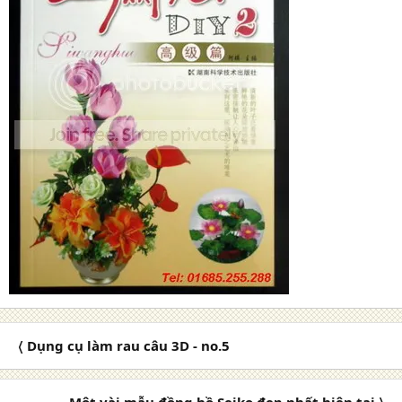
〈 Dụng cụ làm rau câu 3D - no.5
Một vài mẫu đồng hồ Seiko đẹp nhất hiện tại 〉