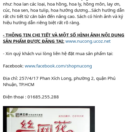
như: hoa lan các loại, hoa hồng, hoa ly, hồng môn, lay ơn,
cúc, hoa sen, hoa tulip, hoa hướng dương...Sách hướng dẫn
rất chi tiết từ căn bản đến nâng cao. Sách có hình ảnh và ký
hiệu hướng dẫn riêng biệt rất rõ ràng.
- THÔNG TIN CHI TIẾT VÀ MỘT SỐ HÌNH ẢNH NỘI DUNG
SẢN PHẨM ĐƯỢC ĐĂNG TẠI:
www.nucong.ucoz.net
- Xin quý khách vui lòng liên hệ đặt mua sản phẩm tại:
Facebook:
www.facebook.com/shopnucong
Địa chỉ: 257/4/17 Phan Xích Long, phường 2, quận Phú
Nhuận, TP.HCM
Điện thoại : 01685.255.288