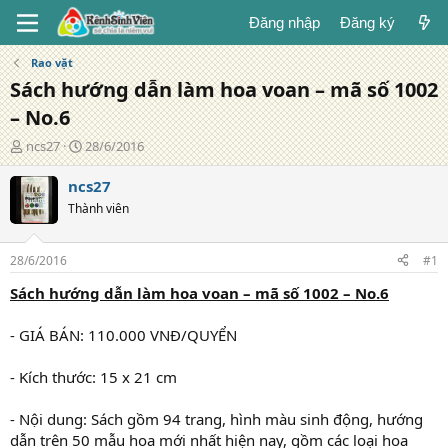
Đăng nhập
Đăng ký
Rao vặt
Sách hướng dẫn làm hoa voan – mã số 1002
– No.6
T
N
ncs27
28/6/2016
á
g
c
à
ncs27
g
y
Thành viên
i
đ
ả
ă
n
28/6/2016
#1
g
Sách hướng dẫn làm hoa voan – mã số 1002 – No.6
- GIÁ BÁN: 110.000 VNĐ/QUYỂN
- Kích thước: 15 x 21 cm
- Nội dung: Sách gồm 94 trang, hình màu sinh động, hướng
dẫn trên 50 mẫu hoa mới nhất hiện nay, gồm các loại hoa