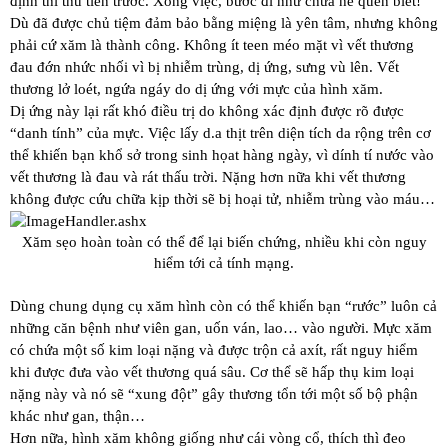
định thì thu tiền trước. Xong việc, bước đi như chưa hề quen biết!
Dù đã được chủ tiệm đảm bảo bằng miệng là yên tâm, nhưng không
phải cứ xăm là thành công. Không ít teen méo mặt vì vết thương
đau đớn nhức nhối vì bị nhiễm trùng, dị ứng, sưng vù lên. Vết
thương lở loét, ngứa ngáy do dị ứng với mực của hình xăm.
Dị ứng này lại rất khó điều trị do không xác định được rõ được
“danh tính” của mực. Việc lấy d.a thịt trên diện tích da rộng trên cơ
thể khiến bạn khổ sở trong sinh họat hàng ngày, vì dính tí nước vào
vết thương là đau và rát thấu trời. Nặng hơn nữa khi vết thương
không được cứu chữa kịp thời sẽ bị hoại tử, nhiễm trùng vào máu…
Xăm sẹo hoàn toàn có thể để lại biến chứng, nhiều khi còn nguy
hiểm tới cả tính mạng.
Dùng chung dụng cụ xăm hình còn có thể khiến bạn “rước” luôn cả
những căn bệnh như viên gan, uốn ván, lao… vào người. Mực xăm
có chứa một số kim loại nặng và được trộn cả axít, rất nguy hiểm
khi được đưa vào vết thương quá sâu. Cơ thể sẽ hấp thụ kim loại
nặng này và nó sẽ “xung đột” gây thương tổn tới một số bộ phận
khác như gan, thận…
Hơn nữa, hình xăm không giống như cái vòng cổ, thích thì đeo