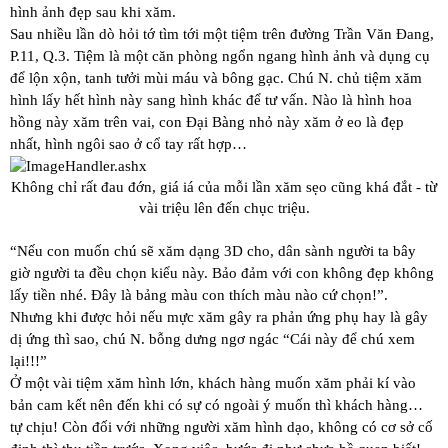
hình ảnh đẹp sau khi xăm.
Sau nhiều lần dò hỏi tớ tìm tới một tiệm trên đường Trần Văn Đang,
P.11, Q.3. Tiệm là một căn phòng ngổn ngang hình ảnh và dụng cụ
để lộn xộn, tanh tưởi mùi máu và bông gạc. Chú N. chủ tiệm xăm
hình lấy hết hình này sang hình khác để tư vấn. Nào là hình hoa
hồng này xăm trên vai, con Đại Bàng nhỏ này xăm ở eo là đẹp
nhất, hình ngôi sao ở cổ tay rất hợp…
Không chỉ rất đau đớn, giá iá của mỗi lần xăm sẹo cũng khá đắt - từ
vài triệu lên đến chục triệu.
“Nếu con muốn chú sẽ xăm dạng 3D cho, dân sành người ta bây
giờ người ta đều chọn kiểu này. Bảo đảm với con không đẹp không
lấy tiền nhé. Đây là bảng màu con thích màu nào cứ chọn!”.
Nhưng khi được hỏi nếu mực xăm gây ra phản ứng phụ hay là gây
dị ứng thì sao, chú N. bỗng dưng ngơ ngác “Cái này để chú xem
lại!!!”
Ở một vài tiệm xăm hình lớn, khách hàng muốn xăm phải kí vào
bản cam kết nên đến khi có sự có ngoài ý muốn thì khách hàng…
tự chịu! Còn đối với những người xăm hình dạo, không có cơ sở cố