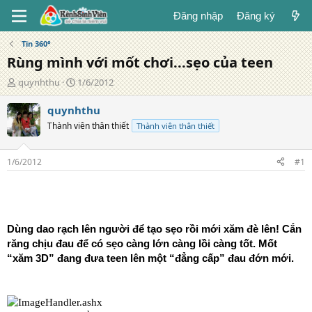
Đăng nhập
Đăng ký
Tin 360°
Rùng mình với mốt chơi...sẹo của teen
T
N
quynhthu
1/6/2012
á
g
c
à
quynhthu
g
y
Thành viên thân thiết
Thành viên thân thiết
i
đ
ả
ă
n
1/6/2012
#1
g
Dùng dao rạch lên người để tạo sẹo rồi mới xăm đè lên! Cắn
răng chịu đau để có sẹo càng lớn càng lồi càng tốt. Mốt
“xăm 3D” đang đưa teen lên một “đẳng cấp” đau đớn mới.