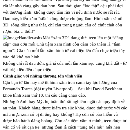
cắt lát nhỏ càng gây đau hơn. Sau thời gian “lóc thịt” cậu phải đợi
vết thương lành, không được tắm rửa vì nếu dính nước sẽ rất rát.
Dạo này, kiểu xăm “sữa” cũng được chuộng lắm. Hình xăm sẽ nổi
3D, sống động như thật, chỉ cần trong người cậu có chút chất cồn
rượu, bia… thôi!”
Mốt “xăm 3D” đang đưa teen lên một “đẳng
cấp” đau đớn mới.
Chủ tiệm xăm hình còn đảm bảo thêm là “làm
ngon”! Giá của mỗi lần xăm hình từ vài triệu lên đến chục triệu tùy
vào độ khó tạo hình.
Không chỉ rất đau đớn, giá iá của mỗi lần xăm sẹo cũng khá đắt - từ
vài triệu lên đến chục triệu.
Cảnh giác với những thương tổn vĩnh viễn
Cậu bạn tớ lâu nay mê tít hình xăm trên cánh tay lực lưỡng của
Fernando Torres (đội tuyển Liverpool)… Sau khi David Beckham
khoe hình xăm thứ 18, thì cậu càng chao đảo.
Nhưng ở Anh hay Mỹ, họ tuân thủ rất nghiêm ngặt các quy định về
an toàn. Khách hàng được kiểm tra sức khỏe, được thử trước với các
màu mực xem có bị dị ứng hay không? Họ còn có bảo hiểm và
được bảo hành đàng hoàng. Còn các tiệm xăm ở mình, teen được tư
vấn có vẻ rất cặn kẽ, nhưng tòan là cách “tung hỏa mù” hứa hẹn