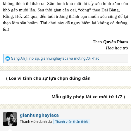
không thích thì tháo ra. Xăm hình khó một thì tẩy xóa hình xăm còn
khó gấp mười lần. Sau thời gian cần oai, “cõng” theo Đại Bàng,
Rồng, Hổ…đã qua, đến tuổi trưởng thành bạn muốn xóa cũng để lại
thẹo lõm sâu hoắm. Thú chơi này đã nguy hiểm lại không có đường
lùi!
Theo
Quyên Phạm
Hoa học trò
Gang Ah Ji
,
rio_sp
,
gianhunghaylaca
và một người khác
R
e
a
c
〈 Loa vi tính cho sự lựa chọn đúng đắn
t
i
o
n
Mẫu giấy phép lái xe mới từ 1/7 〉
s
:
gianhunghaylaca
Thành viên danh dự
Thành viên thân thiết