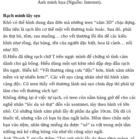
Ảnh minh họa (Nguồn: Internet).
Rạch mình lấy sẹo
Khó có thể hình dung đau đớn mà những teen “xăm 3D” chịu đựng.
Đầu tiên là rạch lên cơ thể một vết thương toác hoác. Sau đó, phải
ăn thịt bò, tôm, rau muống… cho vết thương lồi lên để các kiểu
hình như rồng, đại bàng, tên của người đặc biệt, hoa lá cành… nổi
như 3D.
Đ.Hiếu đã từng rạch chữ T trên ngực mình để chứng tỏ tình cảm
dành cho gà bông. Hiếu dùng một sợi kẽm nhỏ đập dẹp đầu rạch
lên ngực. Hiếu kể: “Vết thương răng cưa “độc” hơn, hình xăm nhìn
mềm và tự nhiên hơn!”. Các vết sẹo càng nhăn nhở thì hình xăm
càng độc. Có teen thấy vết thương lành mà sẹo chưa đẹp thì phải tự
làm cho vết thương rách lại!
Không dừng lại ở việc tự rạch, có teen còn nằm hàng giờ để cho các
nghệ nhân “lóc da xẻ thịt” đến vài xentimet, tùy theo hình vẽ lớn
nhỏ. Có những hình xăm phải lấy đi phần da gần 10cm. Dù đã có
thuốc tê, nhưng vẫn có bạn bị đau ngất luôn. Hôm theo chân một
bạn vào tiệm, nhìn từng miếng da được “xẻ” ra vứt trong một tấm
nilông mà kẻ cứng bóng vía như tôi cũng súyt ngất.
Anh Thanh T. tư vấn thêm: “Tụi anh phải lấy da theo từng mảng, vì