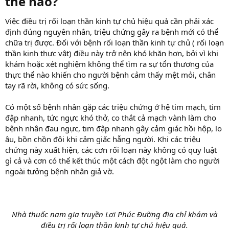
thế nào?
Việc điều trị rối loạn thần kinh tự chủ hiệu quả cần phải xác
định đúng nguyên nhân, triệu chứng gây ra bệnh mới có thể
chữa trị được. Đối với bệnh rối loạn thần kinh tự chủ ( rối loạn
thần kinh thực vật) điều này trở nên khó khăn hơn, bởi vì khi
khám hoặc xét nghiệm không thể tìm ra sự tổn thương của
thực thể nào khiến cho người bệnh cảm thấy mệt mỏi, chân
tay rã rời, không có sức sống.
Có một số bệnh nhân gặp các triệu chứng ở hệ tim mạch, tim
đập nhanh, tức ngực khó thở, co thắt cả mạch vành làm cho
bệnh nhân đau ngực, tim đập nhanh gây cảm giác hồi hộp, lo
âu, bồn chồn đôi khi cảm giấc hẫng người. Khi các triệu
chứng này xuất hiện, các cơn rối loạn này không có quy luật
gì cả và cơn có thể kết thúc một cách đột ngột làm cho người
ngoài tưởng bệnh nhân giả vờ.
Nhà thuốc nam gia truyền Lợi Phúc Đường địa chỉ khám và
điều trị rối loạn thần kinh tự chủ hiệu quả.