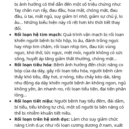
bị ảnh hưởng có thể dẫn đến một số triệu chứng như:
Tay chân run rẩy, đau đầu, hoa mắt, chóng mặt, đau
đầu, ù tai, mất ngủ, suy giảm trí nhớ, giảm sự chú ý, lo
âu... Những biểu hiện này rõ rệt hơn khi thời tiết thay
đổi.
Rối loạn hệ tim mạch:
Quá trình vận mạch bị rối loạn
khiến người bệnh bị hồi hộp, lo âu, đánh trống ngực
hay nhịp tim chậm, rối loạn nhịp tim, đau tức vùng
ngực, khó thở, tức ngực, mệt mỏi, người không có sức
sống, huyết áp tăng giảm thất thường, chóng mặt...
Rối loạn tiêu hóa:
Bệnh ảnh hưởng đến chức năng co
bóp của dạ dày, gây rối loạn tiêu hóa, người bệnh cảm
thấy khó tiêu, đầy hơi, ợ nóng, tiêu chảy kéo dài, tăng
nhu động dạ dày khiến người bệnh ăn không ngon, ngủ
không yên, ăn nhanh no, rối loạn tiểu tiện, đại tiện phân
lỏng...
Rối loạn tiết niệu:
Người bệnh hay tiểu đêm, đái dầm,
bí tiểu, tiểu không tự chủ, một số người bị bện nặng có
thể bị nhiễm khuẩn tiết niệu.
Rối loạn trên hệ sinh dục:
Làm cho suy giảm chức
năng t.ình d.ục như rối loạn cương dương ở nam, xuất