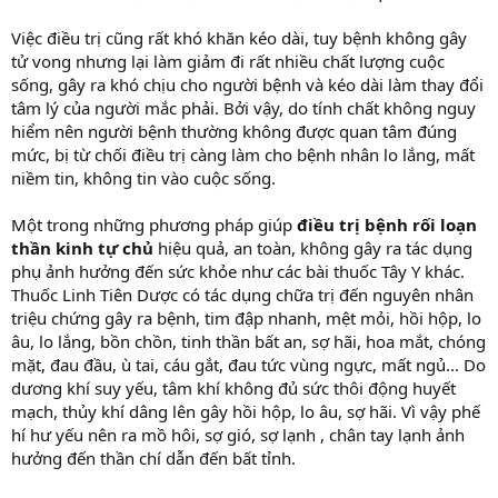
Việc điều trị cũng rất khó khăn kéo dài, tuy bệnh không gây
tử vong nhưng lại làm giảm đi rất nhiều chất lượng cuộc
sống, gây ra khó chịu cho người bệnh và kéo dài làm thay đổi
tâm lý của người mắc phải. Bởi vậy, do tính chất không nguy
hiểm nên người bệnh thường không được quan tâm đúng
mức, bị từ chối điều trị càng làm cho bệnh nhân lo lắng, mất
niềm tin, không tin vào cuộc sống.
Một trong những phương pháp giúp
điều trị bệnh rối loạn
thần kinh tự chủ
hiệu quả, an toàn, không gây ra tác dụng
phụ ảnh hưởng đến sức khỏe như các bài thuốc Tây Y khác.
Thuốc Linh Tiên Dược có tác dụng chữa trị đến nguyên nhân
triệu chứng gây ra bệnh, tim đập nhanh, mệt mỏi, hồi hộp, lo
âu, lo lắng, bồn chồn, tinh thần bất an, sợ hãi, hoa mắt, chóng
mặt, đau đầu, ù tai, cáu gắt, đau tức vùng ngực, mất ngủ... Do
dương khí suy yếu, tâm khí không đủ sức thôi động huyết
mạch, thủy khí dâng lên gây hồi hộp, lo âu, sợ hãi. Vì vậy phế
hí hư yếu nên ra mồ hôi, sợ gió, sợ lạnh , chân tay lạnh ảnh
hưởng đến thần chí dẫn đến bất tỉnh.