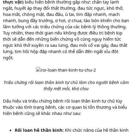
thực vật)
biểu hiện bệnh thường gặp như: chân tay lạnh
ngắt, huyết áp thay đổi thất thường, đau tức ngực, khó thở,
hoa mắt, chóng mặt, đau đầu, ù tai, tim đập nhanh, mạch
nhanh, bụng đầy trướng, ợ hơi, ợ chua, táo bón khiến cho bạn
lầm tưởng với các triệu chứng của các bệnh lý thông thường.
Tuy nhiên, theo thời gian nếu không được điều trị bệnh kịp
thời sẽ dẫn đến những biến chứng vô cùng nguy hiểm tức
ngực khó thở xuyên ra sau lưng, đau mỏi cổ vai gáy, đau thắt
lưng, tim hồi hộp đập nhanh có thể dẫn đến ngất xỉu đột
ngột.
Triệu chứng rối loạn thần kinh tự chủ làm cho người bệnh cảm
thấy mệt mỏi, khó chịu
Dấu hiệu và triệu chứng bệnh rối loạn thần kinh tự chủ tùy
thuộc vào tình trạng bệnh, các cơ quan bị tổn thương và biểu
hiện bệnh cũng sẽ khác nhau như sau:
Rối loạn hệ thần kinh:
Khi chức năng của hệ thần kinh