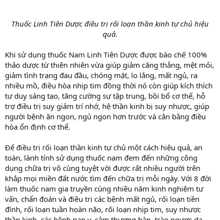
Thuốc Linh Tiên Dược điều trị rối loạn thần kinh tự chủ hiệu
quả.
Khi sử dụng thuốc Nam Linh Tiên Dược được bào chế 100%
thảo dược từ thiên nhiên vừa giúp giảm căng thẳng, mệt mỏi,
giảm tình trạng đau đầu, chóng mặt, lo lắng, mất ngủ, ra
nhiều mồ, điều hòa nhịp tim đồng thời nó còn giúp kích thích
tư duy sáng tạo, tăng cường sự tập trung, bồi bổ cơ thể, hỗ
trợ điều trị suy giảm trí nhớ, hệ thần kinh bị suy nhược, giúp
người bệnh ăn ngon, ngủ ngon hơn trước và cân bằng điều
hòa ổn định cơ thể.
Để điều trị rối loạn thần kinh tự chủ một cách hiệu quả, an
toàn, lành tính sử dụng thuốc nam đem đến những công
dụng chữa trị vô cùng tuyệt vời được rất nhiều người trên
khắp mọi miền đất nước tìm đến chữa trị mỗi ngày. Với 8 đời
làm thuốc nam gia truyền cùng nhiều năm kinh nghiệm tư
vấn, chẩn đoán và điều trị các bệnh mất ngủ, rối loạn tiền
đình, rối loạn tuần hoàn não, rối loạn nhịp tim, suy nhược
thần kinh, các bệnh nan y, cảm thương hàn, trào ngược dạ