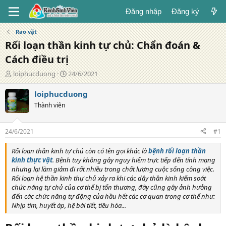
Đăng nhập
Đăng ký
Rao vặt
Rối loạn thần kinh tự chủ: Chẩn đoán &
Cách điều trị
T
N
loiphucduong
24/6/2021
á
g
c
à
loiphucduong
g
y
Thành viên
i
đ
ả
ă
n
24/6/2021
#1
g
Rối loạn thần kinh tự chủ còn có tên gọi khác là
bệnh rối loạn thần
kinh thực vật
. Bệnh tuy không gây nguy hiểm trực tiếp đến tính mạng
nhưng lại làm giảm đi rất nhiều trong chất lượng cuộc sống công việc.
Rối loạn hệ thần kinh thự chủ xảy ra khi các dây thần kinh kiểm soát
chức năng tự chủ của cơ thể bị tổn thương, đây cũng gây ảnh hưởng
đến các chức năng tự động của hầu hết các cơ quan trong cơ thể như:
Nhịp tim, huyết áp, hệ bài tiết, tiêu hóa...