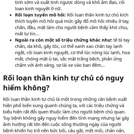
tinh sớm và xuất tinh ngược dòng và khô âm đạo, rối
loạn kinh nguyệt ở nữ.
Rối loạn tuyến mồ hôi:
Rối loạn thần kinh tự chủ kích
thích tuyến mồ hôi quá mức gây đổ mồ hôi nhiều ở tay,
chân, đầu, mặt làm cho người bệnh cảm thấy khó chịu,
mất tự tin...
Ngoài ra còn một số triệu chứng khác như:
tê bì tay
chân, da khô, gãy tóc, cơ thể xanh xao chân tay lạnh
ngắt, rối loạn kinh nguyệt, cơ thể lúc nóng lúc lạnh, hoa
mắt, chóng mặt ù tai, sắc mặt trắng bệch, phản ứng
chậm với ánh sáng, sợ lái xe vào ban đêm...
Rối loạn thần kinh tự chủ có nguy
hiểm không?
Rối loạn thần kinh tự chủ là một trong những căn bệnh xuất
hiện phổ biến xung quanh chúng ta, với các triệu chứng và
biểu hiện rất đỗi quen thuộc làm cho người bệnh chủ quan.
Tuy bệnh không gây nguy hiểm đến tính mạng nhưng lại gây
ảnh hưởng rất lớn đến cuộc sống thường ngày của người
bệnh khiến họ trở nên bức bối, cáu gắt, mệt mỏi, chán nản,