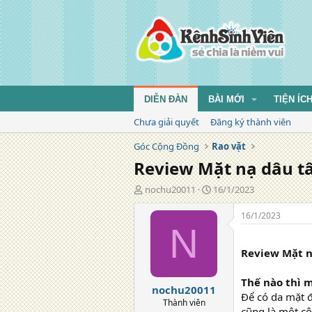
DIỄN ĐÀN
BÀI MỚI
TIỆN ÍC
Chưa giải quyết
Đăng ký thành viên
Góc Cộng Đồng
Rao vặt
Review Mặt nạ dâu 
T
N
nochu20011
16/1/2023
á
g
c
à
16/1/2023
g
y
N
i
đ
ả
ă
Review Mặt 
n
g
Thế nào thì 
nochu20011
Để có da mặt 
Thành viên
cũng là một cô