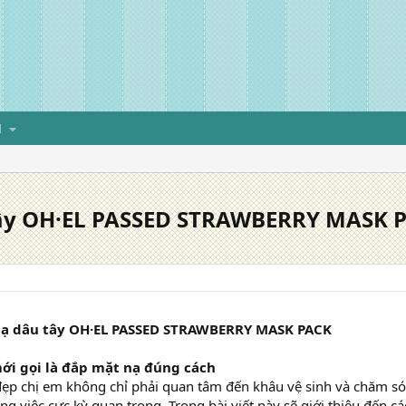
H
tây OH·EL PASSED STRAWBERRY MASK 
nạ dâu tây OH·EL PASSED STRAWBERRY MASK PACK
mới gọi là đắp mặt nạ đúng cách
đẹp chị em không chỉ phải quan tâm đến khâu vệ sinh và chăm só
ng việc cực kỳ quan trọng. Trong bài viết này sẽ giới thiệu đến c