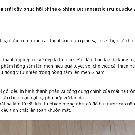
 trái cây phục hồi Shine & Shine OR Fantastic Fruit Lucky
nạ được xếp trong các túi phẳng gọn gàng sạch sẽ. Tiện lợi cho v
 doanh nghiệp coi vẻ đẹp là trên hết. Để đảm bảo làn da khỏe mạ
phẩm hồng sâm lên men hiệu quả tuyệt vời cho việc cải thiện nế
ệu dông y tự nhiên trong hồng sâm lên men 6 năm
ỗi gói đều in hình thành phần và công dụng chính của mặt nạ trôn
 lựa chọn loại mặt nạ phù hợp với làn da.
mặt nạ làm từ vật liệu tự nhiên mỏng nhẹ, có độ hút nước cao nên
đều tinh chất lên toàn khuôn mặt.