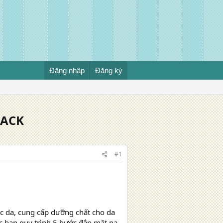
Đăng nhập
Đăng ký
PACK
#1
c da, cung cấp dưỡng chất cho da
ác bạn quy trình 5 bước đắp mặt nạ