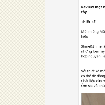
Review mặt nạ
tây
Thiết kế
Mỗi miếng Mặt 
hiệu
Shine&Shine là
những loại mỹ 
hợp nguyên li
Với thiết kế m
có thể dễ dàng
Chất liệu của 
Ôm sát và phủ 