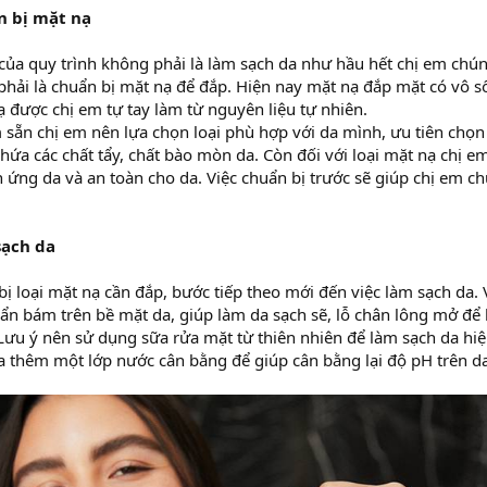
n bị mặt nạ
của quy trình không phải là làm sạch da như hầu hết chị em chú
phải là chuẩn bị mặt nạ để đắp. Hiện nay mặt nạ đắp mặt có vô 
 được chị em tự tay làm từ nguyên liệu tự nhiên.
 sẵn chị em nên lựa chọn loại phù hợp với da mình, ưu tiên chọn 
hứa các chất tẩy, chất bào mòn da. Còn đối với loại mặt nạ chị 
 ứng da và an toàn cho da. Việc chuẩn bị trước sẽ giúp chị em c
sạch da
bị loại mặt nạ cần đắp, bước tiếp theo mới đến việc làm sạch da. 
uẩn bám trên bề mặt da, giúp làm da sạch sẽ, lỗ chân lông mở để
Lưu ý nên sử dụng sữa rửa mặt từ thiên nhiên để làm sạch da h
a thêm một lớp nước cân bằng để giúp cân bằng lại độ pH trên d