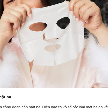
mặt nạ
ến công đoạn đắp mặt nạ. Hiện nay có vô số các loại mặt nạ do v