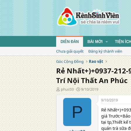
DIỄN ĐÀN
BÀI MỚI
TIỆN ÍC
Chưa giải quyết
Đăng ký thành viên
Góc Cộng Đồng
Rao vặt
Rẻ Nhất+)+0937-212-96
Trí Nội Thất An Phúc
T
N
phuc03
9/10/2019
á
g
c
à
9/10/2019
g
y
P
Rẻ Nhất+)+0937
i
đ
ả
ă
giá Trước+Bảo
n
tại tp,Thiết kế
g
quán trà sữa đẹ