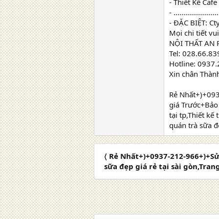
- Thiết Kế Caf
- .......................
- ĐẶC BIỆT: Ct
Mọi chi tiết vui
NỘI THẤT AN 
Tel: 028.66.83
Hotline: 0937
Xin chân Thà
Rẻ Nhất+)+0937
giá Trước+Bảo
tại tp,Thiết kế
quán trà sữa đẹ
〈 Rẻ Nhất+)+0937-212-966+)+Sử
sữa đẹp giá rẻ tại sài gòn,Trang 