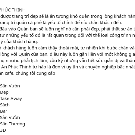
PHÚC THỊNH
được trang trí đẹp sẽ là ấn tượng khó quên trong lòng khách hàn
trang trí quán cà phê là yếu tố chính để níu chân khách đến.
 đầu vào Quán bạn sẽ luôn nghĩ nó cần phải đẹp, phải thật sự ấn 
 sự những yếu tố đó là rất quan trọng đối với thể loại công trình
 lý của khách hàng.
à khách hàng luôn cảm thấy thoải mái, tự nhiên khi bước chân và
 lòng với Quán của bạn, điều này luôn gắn liền với một không g
ng nhưng phải lịch lãm, cầu kỳ nhưng vẫn hết sức giản dị và thâ
́t An Phúc Thịnh tự hào là đơn vị uy tín và chuyên nghiệp bậc nhấ
án cafe, chúng tôi cung cấp :
e Sân Vườn
 Đẹp
fe Take Away
 Sách
 Bar
e Sân Vườn
fe Sân Thượng
e 3D