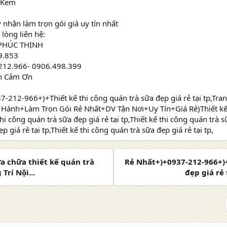
e Kem
y nhận làm trọn gói giá uy tín nhất
 lòng liên hệ:
PHÚC THỊNH
9.853
.212.966- 0906.498.399
nh Cảm Ơn
-212-966+)+Thiết kế thi công quán trà sữa đẹp giá rẻ tại tp,Tra
 Hành+Làm Trọn Gói Rẻ Nhất+DV Tận Nơi+Uy Tín+Giá Rẻ)Thiết kế t
 thi công quán trà sữa đẹp giá rẻ tại tp,Thiết kế thi công quán trà s
p giá rẻ tại tp,Thiết kế thi công quán trà sữa đẹp giá rẻ tại tp,
a chữa thiết kế quán trà
Rẻ Nhất+)+0937-212-966+)+
Trí Nội...
đẹp giá rẻ 