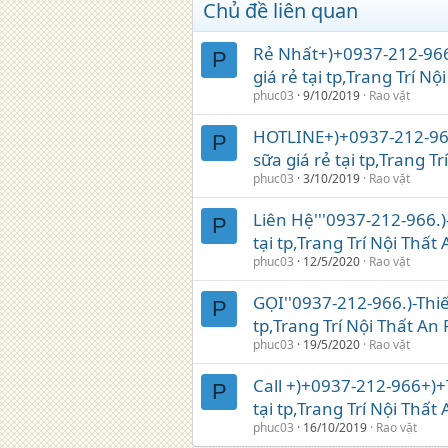
Chủ đề liên quan
Rẻ Nhất+)+0937-212-966
P
giá rẻ tại tp,Trang Trí N
phuc03
9/10/2019
Rao vặt
HOTLINE+)+0937-212-966
P
sữa giá rẻ tại tp,Trang Tr
phuc03
3/10/2019
Rao vặt
Liên Hệ'''0937-212-966.)
P
tại tp,Trang Trí Nội Thất
phuc03
12/5/2020
Rao vặt
GỌI''0937-212-966.)-Thiế
P
tp,Trang Trí Nội Thất An
phuc03
19/5/2020
Rao vặt
Call +)+0937-212-966+)+
P
tại tp,Trang Trí Nội Thất
phuc03
16/10/2019
Rao vặt