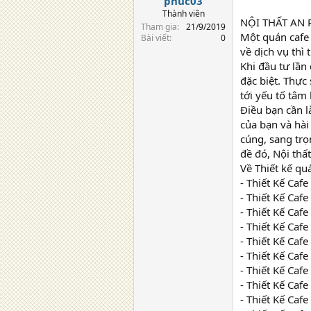
phuc03
Thành viên
NỘI THẤT AN 
Tham gia
21/9/2019
Một quán cafe 
Bài viết
0
về dịch vụ thì 
Khi đầu tư lần
đặc biệt. Thực
tới yếu tố tâm
Điều bạn cần l
của bạn và hài
cúng, sang trọ
đề đó, Nội thâ
Về Thiết kế qu
- Thiết Kế Cafe
- Thiết Kế Caf
- Thiết Kế Cafe
- Thiết Kế Ca
- Thiết Kế Cafe
- Thiết Kế Cafe
- Thiết Kế Caf
- Thiết Kế Ca
- Thiết Kế Caf