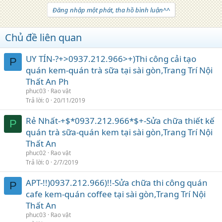
Đăng nhập một phát, tha hồ bình luận^^
Chủ đề liên quan
UY TÍN-?+>0937.212.966>+)Thi công cải tạo
P
quán kem-quán trà sữa tại sài gòn,Trang Trí Nội
Thất An Ph
phuc03
Rao vặt
Trả lời
0
20/11/2019
Rẻ Nhất-+$*0937.212.966*$+-Sửa chữa thiết kế
P
quán trà sữa-quán kem tại sài gòn,Trang Trí Nội
Thất An
phuc02
Rao vặt
Trả lời
0
2/7/2019
APT-!!)0937.212.966)!!-Sửa chữa thi công quán
P
cafe kem-quán coffee tại sài gòn,Trang Trí Nội
Thất An
phuc03
Rao vặt