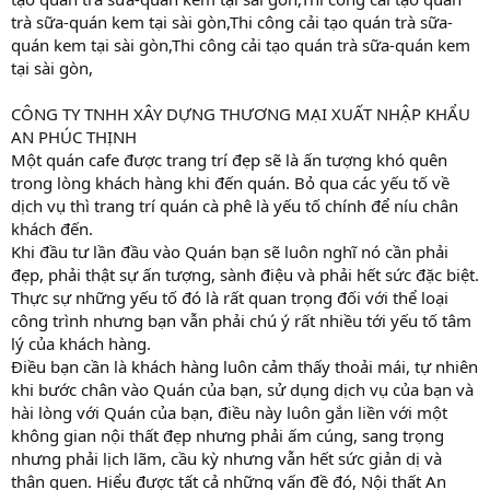
trà sữa-quán kem tại sài gòn,Thi công cải tạo quán trà sữa-
quán kem tại sài gòn,Thi công cải tạo quán trà sữa-quán kem
tại sài gòn,
CÔNG TY TNHH XÂY DỰNG THƯƠNG MẠI XUẤT NHẬP KHẨU
AN PHÚC THỊNH
Một quán cafe được trang trí đẹp sẽ là ấn tượng khó quên
trong lòng khách hàng khi đến quán. Bỏ qua các yếu tố về
dịch vụ thì trang trí quán cà phê là yếu tố chính để níu chân
khách đến.
Khi đầu tư lần đầu vào Quán bạn sẽ luôn nghĩ nó cần phải
đẹp, phải thật sự ấn tượng, sành điệu và phải hết sức đặc biệt.
Thực sự những yếu tố đó là rất quan trọng đối với thể loại
công trình nhưng bạn vẫn phải chú ý rất nhiều tới yếu tố tâm
lý của khách hàng.
Điều bạn cần là khách hàng luôn cảm thấy thoải mái, tự nhiên
khi bước chân vào Quán của bạn, sử dụng dịch vụ của bạn và
hài lòng với Quán của bạn, điều này luôn gắn liền với một
không gian nội thất đẹp nhưng phải ấm cúng, sang trọng
nhưng phải lịch lãm, cầu kỳ nhưng vẫn hết sức giản dị và
thân quen. Hiểu được tất cả những vấn đề đó, Nội thất An