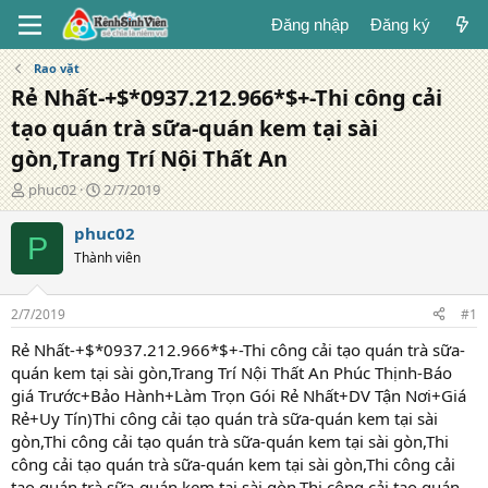
Đăng nhập
Đăng ký
Rao vặt
Rẻ Nhất-+$*0937.212.966*$+-Thi công cải
tạo quán trà sữa-quán kem tại sài
gòn,Trang Trí Nội Thất An
T
N
phuc02
2/7/2019
á
g
c
à
phuc02
P
g
y
Thành viên
i
đ
ả
ă
n
2/7/2019
#1
g
Rẻ Nhất-+$*0937.212.966*$+-Thi công cải tạo quán trà sữa-
quán kem tại sài gòn,Trang Trí Nội Thất An Phúc Thịnh-Báo
giá Trước+Bảo Hành+Làm Trọn Gói Rẻ Nhất+DV Tận Nơi+Giá
Rẻ+Uy Tín)Thi công cải tạo quán trà sữa-quán kem tại sài
gòn,Thi công cải tạo quán trà sữa-quán kem tại sài gòn,Thi
công cải tạo quán trà sữa-quán kem tại sài gòn,Thi công cải
tạo quán trà sữa-quán kem tại sài gòn,Thi công cải tạo quán