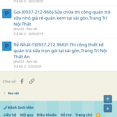
Trả lời
0
26/2/2020
Gọi-)0937-212-966)-Sửa chữa thi công quán trà
P
sữa nhỏ giá rẻ-quán kem tại sài gòn,Trang Trí
Nội Thất
phuc03
Rao vặt
Trả lời
0
26/9/2019
Rẻ Nhất-!!)0937.212.966)!!-Thi công thiết kế
P
quán trà sữa trọn gói tại sài gòn,Trang Trí Nội
Thất An
phuc03
Rao vặt
Trả lời
0
5/3/2020
Facebook
Liên kết
Chia sẻ:
Rao vặt
Top
Kênh Sinh Viên
Bot
Liên hệ
Nội quy
Điều khoản
Hỗ trợ
Trang chủ
R