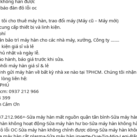
 không hàn được
báo đàn đỏ lỗi oc
 tôi cho thuê máy hàn, trao đổi máy (Máy cũ – Máy mới)
ung cấp thiết bị và linh kiện.
phí
ận bảo trì máy hàn cho các nhà máy, xưởng, Công ty …….
 kiện giá sỉ và lẻ
hủ nhật và ngày lễ.
o hành, báo giá trước khi sửa.
ối máy hàn giá sỉ & lẻ
ỉnh gửi máy hàn về bất kỳ nhà xe nào tại TPHCM. Chúng tôi nhận
 lòng liên hệ:
 PHÚ
phcm: 0937 212 966
8 399
nh Cảm Ơn
7.212.966+-Sửa máy hàn mất nguồn quận tân bình-Sửa máy hà
àn không hoạt động-Sửa máy hàn hư bo-Sửa máy hàn không hà
ỏ lỗi OC-Sửa máy hàn không chỉnh được dòng-Sửa máy hàn khô
a máy hàn cắt plasma-Sửa máy hàn inverte-Que-Tig-Mig-Legi-B