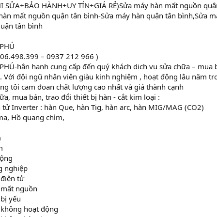
I SỬA+BẢO HÀNH+UY TÍN+GIÁ RẺ)Sửa máy hàn mất nguồn quận 
hàn mất nguồn quận tân bình-Sửa máy hàn quận tân bình,Sửa m
uận tân bình
 PHÚ
906.498.399 – 0937 212 966 )
HÚ-hân hạnh cung cấp đến quý khách dịch vụ sửa chữa – mua bá
 Với đội ngũ nhân viên giàu kinh nghiệm , hoạt động lâu năm t
úng tôi cam đoan chất lượng cao nhất và giá thành cạnh
, mua bán, trao đổi thiết bị hàn - cắt kim loại :
 tử Inverter : hàn Que, hàn Tig, hàn arc, hàn MIG/MAG (CO2)
sma, Hồ quang chìm,
m
m
động
g nghiệp
điện tử
 mất nguồn
bị yếu
 không hoạt động