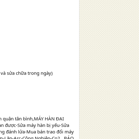
 và sửa chữa trong ngày)
n quận tân bình,MÁY HÀN ĐẠI
n được-Sửa máy hàn bị yếu-Sửa
ng đánh lửa-Mua bán trao đổi máy
ấm-Lăn-Arc-Công Nghiệp-Co2...BÁO