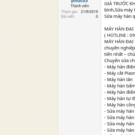
phuc03
GIÁ TRƯỚC KH
Thành viên
bình,Sửa máy 
Tham gia
21/9/2019
Sửa máy hàn q
Bài viết
0
MÁY HÀN ĐẠI
( HOTLINE : 0
MÁY HÀN ĐẠI P
chuyên nghiệp.
tiến nhất – ch
Chuyên sửa chữa
- Máy hàn điện
- Máy cắt Pla
- Máy hàn lăn
- Máy hàn bấ
- Máy hàn điể
- Máy hàn tự 
- Máy hàn côn
- Sửa máy hàn 
- Sửa máy hàn
- Sửa máy hàn 
- Sửa máy hàn