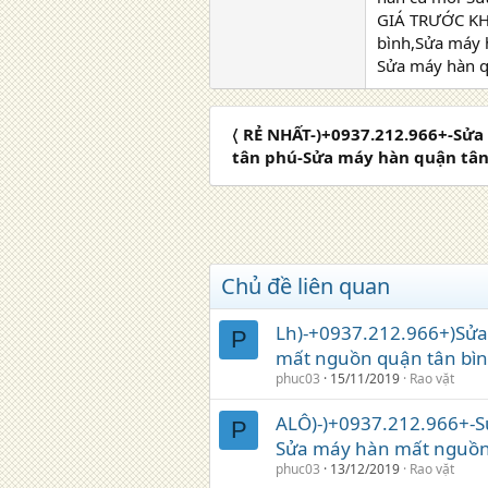
GIÁ TRƯỚC KH
bình,Sửa máy 
Sửa máy hàn q
〈 RẺ NHẤT-)+0937.212.966+-Sử
tân phú-Sửa máy hàn quận tân
Chủ đề liên quan
Lh)-+0937.212.966+)Sử
P
mất nguồn quận tân bì
phuc03
15/11/2019
Rao vặt
ALÔ)-)+0937.212.966+-S
P
Sửa máy hàn mất nguồn
phuc03
13/12/2019
Rao vặt