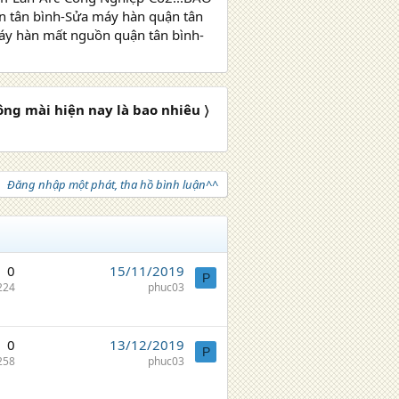
tân bình-Sửa máy hàn quận tân
áy hàn mất nguồn quận tân bình-
ông mài hiện nay là bao nhiêu 〉
Đăng nhập một phát, tha hồ bình luận^^
0
15/11/2019
P
224
phuc03
0
13/12/2019
P
258
phuc03