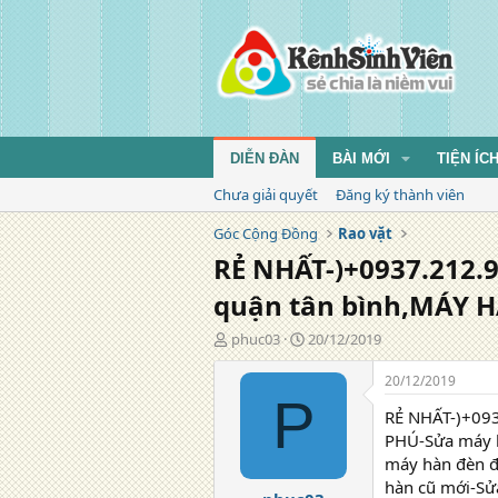
DIỄN ĐÀN
BÀI MỚI
TIỆN ÍC
Chưa giải quyết
Đăng ký thành viên
Góc Cộng Đồng
Rao vặt
RẺ NHẤT-)+0937.212.
quận tân bình,MÁY 
T
N
phuc03
20/12/2019
á
g
c
à
20/12/2019
g
y
P
RẺ NHẤT-)+093
i
đ
ả
ă
PHÚ-Sửa máy h
n
máy hàn đèn đ
g
hàn cũ mới-Sử