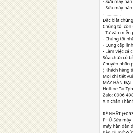
- Sửa máy hàn
- Sửa máy hàn 
- ………….
Đặc biệt chúng
Chúng tôi còn c
- Tư vấn miễn 
- Chúng tôi nh
- Cung cấp linh
- Làm việc cả c
Sửa chữa có bả
Chuyên phân ph
( Khách hàng t
Mọi chi tiết vui
MÁY HÀN ĐẠI
Hotline Tại T
Zalo: 0906 49
Xin chân Thà
RẺ NHẤT-)+093
PHÚ-Sửa máy h
máy hàn đèn đ
hàn cũ mới-Sử