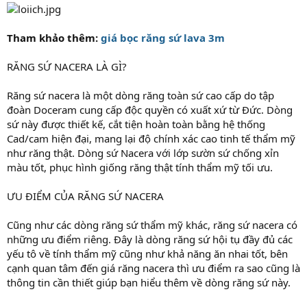
Tham khảo thêm:
giá bọc răng sứ lava 3m
RĂNG SỨ NACERA LÀ GÌ?
Răng sứ nacera là một dòng răng toàn sứ cao cấp do tập
đoàn Doceram cung cấp độc quyền có xuất xứ từ Đức. Dòng
sứ này được thiết kế, cắt tiện hoàn toàn bằng hệ thống
Cad/cam hiện đại, mang lại độ chính xác cao tinh tế thẩm mỹ
như răng thật. Dòng sứ Nacera với lớp sườn sứ chống xỉn
màu tốt, phục hình giống răng thật tính thẩm mỹ tối ưu.
ƯU ĐIỂM CỦA RĂNG SỨ NACERA
Cũng như các dòng răng sứ thẩm mỹ khác, răng sứ nacera có
những ưu điểm riêng. Đây là dòng răng sứ hội tụ đầy đủ các
yếu tô về tính thẩm mỹ cũng như khả năng ăn nhai tốt, bên
cạnh quan tâm đến giá răng nacera thì ưu điểm ra sao cũng là
thông tin cần thiết giúp bạn hiểu thêm về dòng răng sứ này.