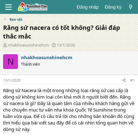
Đăng nhập
Đăng ký
Rao vặt
Răng sứ nacera có tốt không? Giải đáp
thắc mắc
T
N
nhakhoasunshinehcm
13/1/2020
á
g
c
à
nhakhoasunshinehcm
N
g
y
Thành viên
i
đ
ả
ă
n
13/1/2020
#1
g
Răng sứ Nacera là một trong những loại răng sứ cao cấp là
dòng sứ không kim loại còn khá mới ít người biết đến. Răng
sứ nacera là gì? Đây là quan tâm của nhiều khách hàng gửi về
cho chuyên mục tư vấn nha khoa Quốc Tế Sunshine trong
tuần vừa qua. Để có câu trả lời cho những băn khoăn đó cùng
tìm hiểu qua bài viết sau đây để có cái nhìn tổng quan hơn về
dòng sứ này.