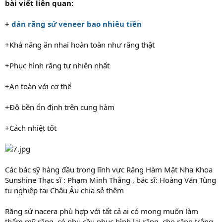
bài viết liên quan:
+
dán răng sứ veneer bao nhiêu tiền
+Khả năng ăn nhai hoàn toàn như răng thật
+Phục hình răng tự nhiên nhất
+An toàn với cơ thể
+Độ bền ổn định trên cung hàm
+Cách nhiệt tốt
Các bác sỹ hàng đầu trong lĩnh vực Răng Hàm Mặt Nha Khoa
Sunshine Thạc sĩ : Phạm Minh Thắng , bác sĩ: Hoàng Văn Tùng
tu nghiệp tại Châu Âu chia sẻ thêm
Răng sứ nacera phù hợp với tất cả ai có mong muốn làm
thẩm mỹ răng, có nhu cầu phục hình lại răng, cho răng trắng