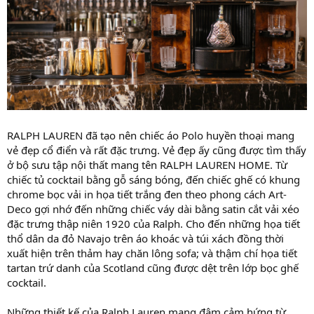
RALPH LAUREN đã tạo nên chiếc áo Polo huyền thoại mang
vẻ đẹp cổ điển và rất đặc trưng. Vẻ đẹp ấy cũng được tìm thấy
ở bộ sưu tập nội thất mang tên RALPH LAUREN HOME. Từ
chiếc tủ cocktail bằng gỗ sáng bóng, đến chiếc ghế có khung
chrome bọc vải in họa tiết trắng đen theo phong cách Art-
Deco gợi nhớ đến những chiếc váy dài bằng satin cắt vải xéo
đặc trưng thập niên 1920 của Ralph. Cho đến những họa tiết
thổ dân da đỏ Navajo trên áo khoác và túi xách đồng thời
xuất hiện trên thảm hay chăn lông sofa; và thậm chí họa tiết
tartan trứ danh của Scotland cũng được dệt trên lớp bọc ghế
cocktail.
Những thiết kế của Ralph Lauren mang đậm cảm hứng từ