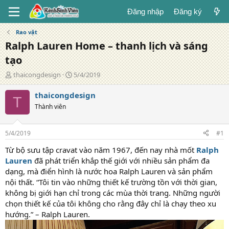
Đăng nhập
Đăng ký
Rao vặt
Ralph Lauren Home – thanh lịch và sáng
tạo
T
N
thaicongdesign
5/4/2019
á
g
c
à
thaicongdesign
T
g
y
Thành viên
i
đ
ả
ă
n
5/4/2019
#1
g
Từ bộ sưu tập cravat vào năm 1967, đến nay nhà mốt
Ralph
Lauren
đã phát triển khắp thế giới với nhiều sản phẩm đa
dạng, mà điển hình là nước hoa Ralph Lauren và sản phẩm
nội thất. “Tôi tin vào những thiết kế trường tồn với thời gian,
không bị giới hạn chỉ trong các mùa thời trang. Những người
chọn thiết kế của tôi không cho rằng đây chỉ là chạy theo xu
hướng.” – Ralph Lauren.