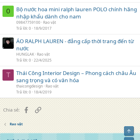
Bộ nước hoa mini ralph lauren POLO chính hãng
0
nhập khẩu dành cho nam
09847759100
Rao vặt
Trả lời
0
18/9/2017
ÁO RALPH LAUREN - đẳng cấp thời trang đến từ
nước
HUNGLAK
Rao vặt
Trả lời
0
22/4/2025
Thái Công Interior Design – Phong cách châu Âu
T
sang trọng và có văn hóa
thaicongdesign
Rao vặt
Trả lời
0
18/4/2019
Facebook
Liên kết
Chia sẻ:
Rao vặt
Top