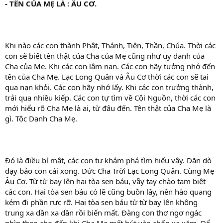
- TÊN CỦA MẸ LÀ : ÂU CƠ.
Khi nào các con thành Phật, Thánh, Tiên, Thần, Chúa. Thời các
con sẽ biết tên thật của Cha của Mẹ cũng như uy danh của
Cha của Mẹ. Khi các con lâm nạn. Các con hãy tưởng nhớ đến
tên của Cha Mẹ. Lạc Long Quân và Âu Cơ thời các con sẽ tai
qua nạn khỏi. Các con hãy nhớ lấy. Khi các con trưởng thành,
trải qua nhiều kiếp. Các con tự tìm về Cội Nguồn, thời các con
mới hiểu rõ Cha Mẹ là ai, từ đâu đến. Tên thật của Cha Mẹ là
gì. Tộc Danh Cha Mẹ.
Đó là điều bí mật, các con tự khám phá tìm hiểu vậy. Dặn dò
dạy bảo con cái xong. Đức Cha Trời Lạc Long Quân. Cùng Mẹ
Âu Cơ. Từ từ bay lên hai tòa sen báu, vẫy tay chào tạm biệt
các con. Hai tòa sen báu có lẽ cũng buồn lây, nên hào quang
kém đi phần rực rỡ. Hai tòa sen báu từ từ bay lên không
trung xa dần xa dần rồi biến mất. Đàng con thơ ngơ ngác