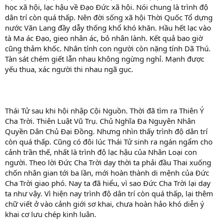
học xã hội, lạc hậu về Đạo Đức xã hội. Nói chung là trình độ
dân trí còn quá thấp. Nên đời sống xã hội Thời Quốc Tổ dựng
nước Văn Lang đầy dẫy thống khổ khó khăn. Hầu hết lạc vào
tà Ma ác Đạo, gieo nhân ác, bỏ nhân lành. Kết quả bao giờ
cũng thảm khốc. Nhân tính con người còn nặng tính Dã Thú.
Tàn sát chém giết lẫn nhau không ngừng nghỉ. Mạnh được
yếu thua, xác người thi nhau ngã gục.
Thái Tử sau khi hội nhập Cội Nguồn. Thời đã tìm ra Thiên Ý
Cha Trời. Thiên Luật Vũ Trụ. Chủ Nghĩa Đa Nguyên Nhân
Quyền Dân Chủ Đại Đồng. Nhưng nhìn thấy trình độ dân trí
còn quá thấp. Cũng có đôi lúc Thái Tử sinh ra ngán ngẩm cho
cảnh trần thế, nhất là trình độ lạc hậu của Nhân Loại con
người. Theo lời Đức Cha Trời dạy thời ta phải đầu Thai xuống
chốn nhân gian tới ba lần, mới hoàn thành di mệnh của Đức
Cha Trời giao phó. Nay ta đã hiểu, vì sao Đức Cha Trời lại dạy
ta như vậy. Vì hiện nay trình độ dân trí còn quá thấp, lại thêm
chữ viết ở vào cảnh giới sơ khai, chưa hoàn hảo khó diễn ý
khai cơ lưu chép kinh luân.