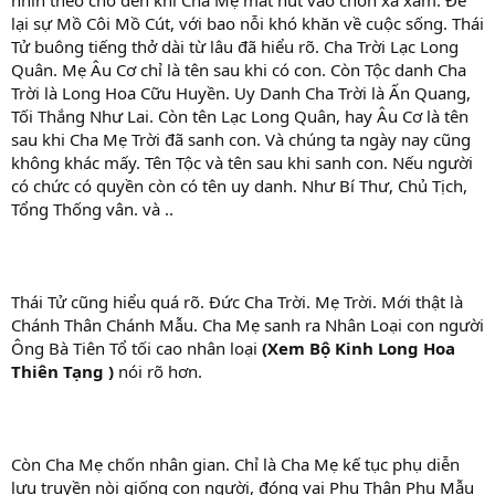
nhìn theo cho đến khi Cha Mẹ mất hút vào chốn xa xăm. Để
lại sự Mồ Côi Mồ Cút, với bao nỗi khó khăn về cuộc sống. Thái
Tử buông tiếng thở dài từ lâu đã hiểu rõ. Cha Trời Lạc Long
Quân. Mẹ Âu Cơ chỉ là tên sau khi có con. Còn Tộc danh Cha
Trời là Long Hoa Cữu Huyền. Uy Danh Cha Trời là Ấn Quang,
Tối Thắng Như Lai. Còn tên Lạc Long Quân, hay Âu Cơ là tên
sau khi Cha Mẹ Trời đã sanh con. Và chúng ta ngày nay cũng
không khác mấy. Tên Tộc và tên sau khi sanh con. Nếu người
có chức có quyền còn có tên uy danh. Như Bí Thư, Chủ Tịch,
Tổng Thống vân. và ..
Thái Tử cũng hiểu quá rõ. Đức Cha Trời. Mẹ Trời. Mới thật là
Chánh Thân Chánh Mẫu. Cha Mẹ sanh ra Nhân Loại con người
Ông Bà Tiên Tổ tối cao nhân loại
(Xem Bộ Kinh Long Hoa
Thiên Tạng )
nói rõ hơn.
Còn Cha Mẹ chốn nhân gian. Chỉ là Cha Mẹ kế tục phụ diễn
lưu truyền nòi giống con người, đóng vai Phụ Thân Phụ Mẫu