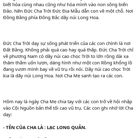
biết hòa cùng nhau cũng như hòa mình vào non sông biển
Đảo. Nên Đức Cha Trời Đức Địa Mẫu dẫn con về một chỗ. Nơi
Đồng Bằng phía Đông Bắc dãy núi Long Hoa.
Đức Cha Trời dạy sự sống phát triển của các con chính là nơi
Đất Bằng. Không phải quá cao hay quá thấp. Đức Cha Trời chỉ
về phương Nam có dãy núi cao chọc Trời to lớn rộng dài xa
thăm thẳm uốn lượn, dáng hình như một con Rồng khổng lồ
đang vươn mình bay về vũ trụ rồi nói. Dãy núi cao chọc Trời
kia là dãy núi Long Hoa. Nơi Cha Mẹ sanh tạo ra các con.
Hôm nay là ngày Cha Mẹ chia tay với các con trở về hội nhập
vào Cội Nguồn bản thể tối cao vũ trụ. Các con ghi nhớ lời Cha
dạy:
- TÊN CỦA CHA LÀ : LẠC LONG QUÂN.