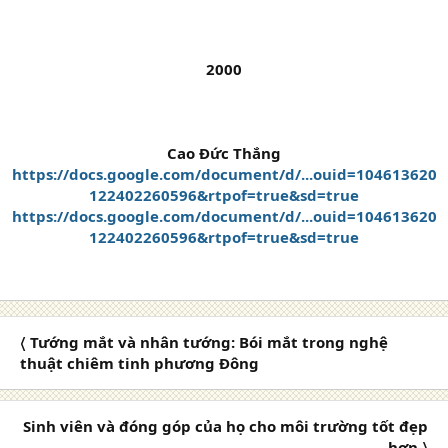
2000
Cao Đức Thắng
https://docs.google.com/document/d/...ouid=104613620
122402260596&rtpof=true&sd=true
https://docs.google.com/document/d/...ouid=104613620
122402260596&rtpof=true&sd=true
〈 Tướng mắt và nhân tướng: Bói mắt trong nghệ
thuật chiêm tinh phương Đông
Sinh viên và đóng góp của họ cho môi trường tốt đẹp
hơn 〉