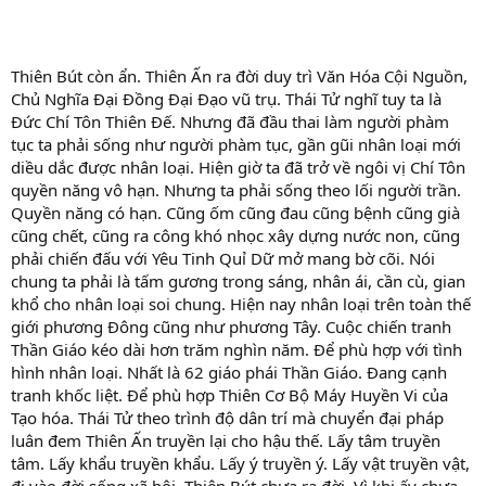
Thiên Bút còn ẩn. Thiên Ấn ra đời duy trì Văn Hóa Cội Nguồn,
Chủ Nghĩa Đại Đồng Đại Đạo vũ trụ. Thái Tử nghĩ tuy ta là
Đức Chí Tôn Thiên Đế. Nhưng đã đầu thai làm người phàm
tục ta phải sống như người phàm tục, gần gũi nhân loại mới
diều dắc được nhân loại. Hiện giờ ta đã trở về ngôi vị Chí Tôn
quyền năng vô hạn. Nhưng ta phải sống theo lối người trần.
Quyền năng có hạn. Cũng ốm cũng đau cũng bệnh cũng già
cũng chết, cũng ra công khó nhọc xây dựng nước non, cũng
phải chiến đấu với Yêu Tinh Quỉ Dữ mở mang bờ cõi. Nói
chung ta phải là tấm gương trong sáng, nhân ái, cần cù, gian
khổ cho nhân loại soi chung. Hiện nay nhân loại trên toàn thế
giới phương Đông cũng như phương Tây. Cuộc chiến tranh
Thần Giáo kéo dài hơn trăm nghìn năm. Để phù hợp với tình
hình nhân loại. Nhất là 62 giáo phái Thần Giáo. Đang cạnh
tranh khốc liệt. Để phù hợp Thiên Cơ Bộ Máy Huyền Vi của
Tạo hóa. Thái Tử theo trình độ dân trí mà chuyển đại pháp
luân đem Thiên Ấn truyền lại cho hậu thế. Lấy tâm truyền
tâm. Lấy khẩu truyền khẩu. Lấy ý truyền ý. Lấy vật truyền vật,