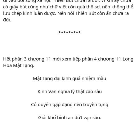
đi vào đời sống xã hội. Thiên Bút chưa ra đời. Vì khi ấy chưa
có giấy bút cũng như chữ viết còn quá thô sơ, nên không thể
lưu chép kinh luân được. Nên nói Thiên Bút còn ẩn chưa ra
đời.
*********
Hết phần 3 chương 11 mời xem tiếp phần 4 chương 11 Long
Hoa Mật Tạng.
Mật Tạng đại kinh quá nhiệm mầu
Kinh Văn nghĩa lý thật cao sâu
Có duyên gặp đặng nên truyền tụng
Giải khổ bình an dứt vạn sầu.