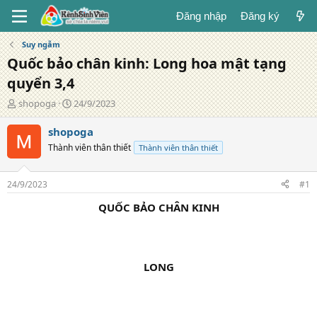
Đăng nhập
Đăng ký
Suy ngẫm
Quốc bảo chân kinh: Long hoa mật tạng
quyển 3,4
T
N
shopoga
24/9/2023
á
g
c
à
shopoga
g
y
Thành viên thân thiết
Thành viên thân thiết
i
đ
ả
ă
n
24/9/2023
#1
g
QUỐC BẢO CHÂN KINH
LONG