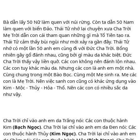
Bà dẫn lấy 50 Nữ làm quen với núi rừng. Còn ta dẫn 50 Nam
làm quen với biển Đảo. Thái Tử nhớ lại chuyện xưa Cha Trời
Mẹ Trời dẫn con cái tham quan những gì mà Tổ Tiên tạo ra.
Thái Tử cảm thấy bùi ngùi như mới xảy ra gần đây. Thái Tử
nhớ có một lần 50 anh em cùng đi với Đức Cha Trời. Bổng
nhiên gây gổ đánh nhau, cũng bởi gì màu da khác biệt. Đức
Cha Trời thấy vậy liền quở. Các con không nên đánh lộn nhau.
Các con tuy khác màu da. Nhưng các con là anh em một nhà.
Cùng chung trong một Bào Bọc. Cùng một Mẹ sinh ra. Mẹ các
con là Mẹ Trời. Nên việc sanh con cũng có khác ứng dụng vào
Kim - Mộc - Thủy - Hỏa - Thổ. Nên các con có nhiều sắc da
như vậy.
Cha Trời chỉ vào anh em da Trắng nói: Các con thuộc hành
Kim
(Bạch Ngọc)
. Cha Trời lại chỉ vào anh em da Đen nói: Các
con thuộc hành Thủy
(Kim Ngọc)
. Cha Trời lại chỉ vào anh em