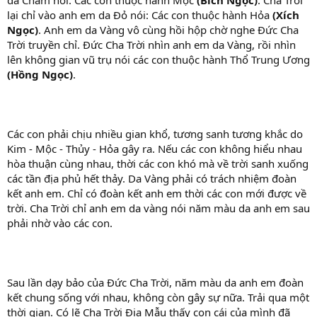
da Chàm nói: Các con thuộc hành Mộc
(Bích Ngọc)
. Cha Trời
lại chỉ vào anh em da Đỏ nói: Các con thuộc hành Hỏa
(Xích
Ngọc)
. Anh em da Vàng vô cùng hồi hộp chờ nghe Đức Cha
Trời truyền chỉ. Đức Cha Trời nhìn anh em da Vàng, rồi nhìn
lên không gian vũ trụ nói các con thuộc hành Thổ Trung Ương
(Hồng Ngọc)
.
Các con phải chịu nhiều gian khổ, tương sanh tương khắc do
Kim - Mộc - Thủy - Hỏa gây ra. Nếu các con không hiểu nhau
hòa thuận cùng nhau, thời các con khó mà về trời sanh xuống
các tần địa phủ hết thảy. Da Vàng phải có trách nhiệm đoàn
kết anh em. Chỉ có đoàn kết anh em thời các con mới được về
trời. Cha Trời chỉ anh em da vàng nói năm màu da anh em sau
phải nhờ vào các con.
Sau lần dạy bảo của Đức Cha Trời, năm màu da anh em đoàn
kết chung sống với nhau, không còn gây sự nữa. Trải qua một
thời gian. Có lẽ Cha Trời Địa Mẫu thấy con cái của mình đã