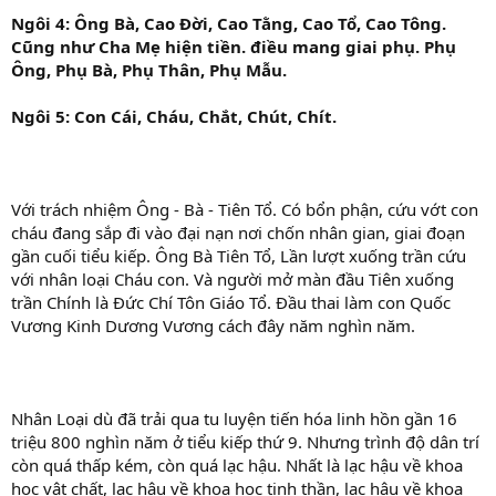
Ngôi 4: Ông Bà, Cao Đời, Cao Tằng, Cao Tổ, Cao Tông.
Cũng như Cha Mẹ hiện tiền. điều mang giai phụ. Phụ
Ông, Phụ Bà, Phụ Thân, Phụ Mẫu.
Ngôi 5: Con Cái, Cháu, Chắt, Chút, Chít.
Với trách nhiệm Ông - Bà - Tiên Tổ. Có bổn phận, cứu vớt con
cháu đang sắp đi vào đại nạn nơi chốn nhân gian, giai đoạn
gần cuối tiểu kiếp. Ông Bà Tiên Tổ, Lần lượt xuống trần cứu
với nhân loại Cháu con. Và người mở màn đầu Tiên xuống
trần Chính là Đức Chí Tôn Giáo Tổ. Đầu thai làm con Quốc
Vương Kinh Dương Vương cách đây năm nghìn năm.
Nhân Loại dù đã trải qua tu luyện tiến hóa linh hồn gần 16
triệu 800 nghìn năm ở tiểu kiếp thứ 9. Nhưng trình độ dân trí
còn quá thấp kém, còn quá lạc hậu. Nhất là lạc hậu về khoa
học vật chất, lạc hậu về khoa học tinh thần, lạc hậu về khoa