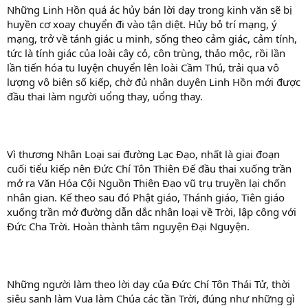
Những Linh Hồn quá ác hủy bán lời dạy trong kinh văn sẽ bị
huyền cơ xoay chuyển đi vào tận diệt. Hủy bỏ trí mạng, ý
mạng, trở về tánh giác u minh, sống theo cảm giác, cảm tính,
tức là tính giác của loài cây cỏ, côn trùng, thảo mộc, rồi lần
lần tiến hóa tu luyện chuyển lên loài Cầm Thú, trải qua vô
lượng vô biên số kiếp, chờ đủ nhân duyên Linh Hồn mới được
đầu thai làm người uổng thay, uổng thay.
Vì thương Nhân Loại sai đường Lạc Đạo, nhất là giai đoạn
cuối tiểu kiếp nên Đức Chí Tôn Thiên Đế đầu thai xuống trần
mở ra Văn Hóa Cội Nguồn Thiên Đạo vũ trụ truyền lại chốn
nhân gian. Kế theo sau đó Phật giáo, Thánh giáo, Tiên giáo
xuống trần mở đường dẫn dắc nhân loại về Trời, lập công với
Đức Cha Trời. Hoàn thành tâm nguyện Đại Nguyện.
Những người làm theo lời dạy của Đức Chí Tôn Thái Tử, thời
siêu sanh làm Vua làm Chúa các tần Trời, đúng như những gì