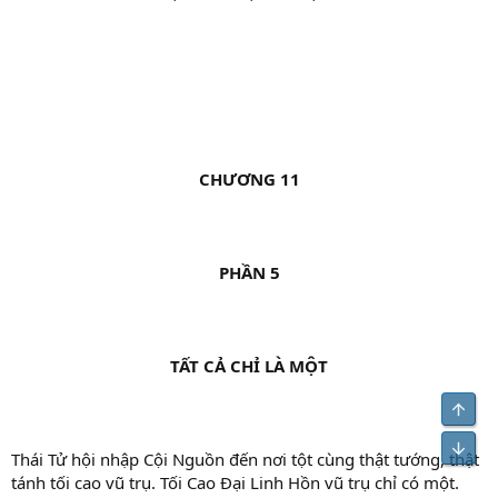
CHƯƠNG 11
PHẦN 5
TẤT CẢ CHỈ LÀ MỘT
Top
Bot
Thái Tử hội nhập Cội Nguồn đến nơi tột cùng thật tướng, thật
tánh tối cao vũ trụ. Tối Cao Đại Linh Hồn vũ trụ chỉ có một.