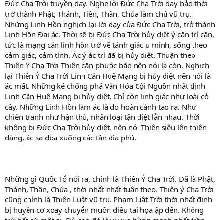
Đức Cha Trời truyền dạy. Nghe lời Đức Cha Trời dạy bảo thời
trở thành Phật, Thánh, Tiên, Thần, Chúa làm chủ vũ trụ.
Những Linh Hồn nghịch lại lời dạy của Đức Cha Trời, trở thành
Linh Hồn Đại ác. Thời sẽ bị Đức Cha Trời hủy diệt ý căn trí căn,
tức là mạng căn linh hồn trở về tánh giác u minh, sống theo
cảm giác, cảm tính. Ác ý ác trí đã bị hủy diệt. Thuận theo
Thiên Ý Cha Trời Thiện căn phước báo nên nói là còn. Nghịch
lại Thiên Ý Cha Trời Linh Căn Huệ Mạng bị hủy diệt nên nói là
ác mất. Những kẻ chống phá Văn Hóa Cội Nguồn nhất định
Linh Căn Huệ Mạng bị hủy diệt. Chỉ còn linh giác như loài cỏ
cây. Những Linh Hồn làm ác là do hoàn cảnh tạo ra. Như
chiến tranh như hận thù, nhân loại tận diệt lẫn nhau. Thời
không bị Đức Cha Trời hủy diệt, nên nói Thiện siêu lên thiên
đàng, ác sa đọa xuống các tần địa phủ.
Những gì Quốc Tổ nói ra, chính là Thiên Ý Cha Trời. Đã là Phật,
Thánh, Thần, Chúa , thời nhất nhất tuân theo. Thiên ý Cha Trời
cũng chính là Thiên Luật vũ trụ. Phạm luật Trời thời nhất định
bị huyền cơ xoay chuyển muôn điều tai họa ập đến. Không