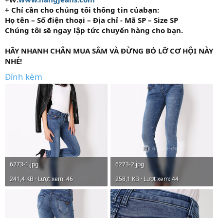
+ Chỉ cần cho chúng tôi thông tin củabạn:
Họ tên – Số điện thoại – Địa chỉ - Mã SP – Size SP
Chúng tôi sẽ ngay lập tức chuyển hàng cho bạn.
HÃY NHANH CHÂN MUA SẮM VÀ ĐỪNG BỎ LỠ CƠ HỘI NÀY
NHÉ!
Đính kèm
6273-1.jpg
6273-2.jpg
241,4 KB · Lượt xem: 46
258,1 KB · Lượt xem: 44