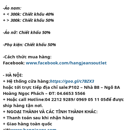
-
Áo nam:
+ < 300k: Chiết khấu 40%
+ > 300k: Chiết khấu 50%
-
Áo nữ: Chiết khấu 50%
-
Phụ kiện: Chiết khấu 50%
-
Cách thức mua hàng:
Facebook:
www.facebook.com/hangjeansoutlet
- HÀ NỘI:
+ Hệ thống cửa hàng:
https://goo.gl/c7BZX3
hoặc tới trực tiếp địa chỉ sale:
P102 – Nhà B8 – Ngõ 8A
Hoàng Ngọc Phách – ĐT: 04.6653 5566
+ Hoặc call Hotline:
04 2212 9289/ 0969 05 11 05
để được
ship hàng tận nơi.
+ NGOẠI THÀNH VÀ CÁC TỈNH THÀNH KHÁC:
+ Thanh toán sau khi nhận hàng
+ Giao hàng toàn quốc
+W:
www.hangjeans.com