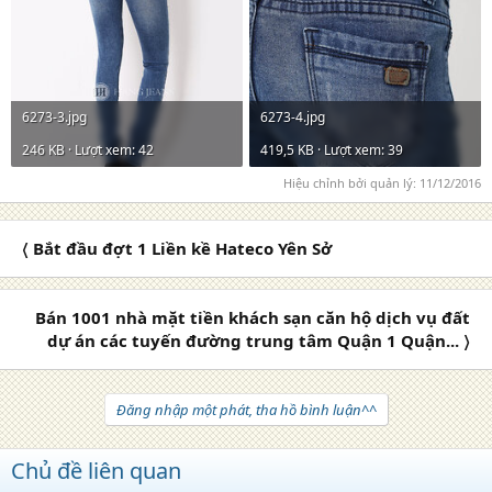
6273-3.jpg
6273-4.jpg
246 KB · Lượt xem: 42
419,5 KB · Lượt xem: 39
Hiệu chỉnh bởi quản lý:
11/12/2016
〈 Bắt đầu đợt 1 Liền kề Hateco Yên Sở
Bán 1001 nhà mặt tiền khách sạn căn hộ dịch vụ đất
dự án các tuyến đường trung tâm Quận 1 Quận... 〉
Đăng nhập một phát, tha hồ bình luận^^
Chủ đề liên quan