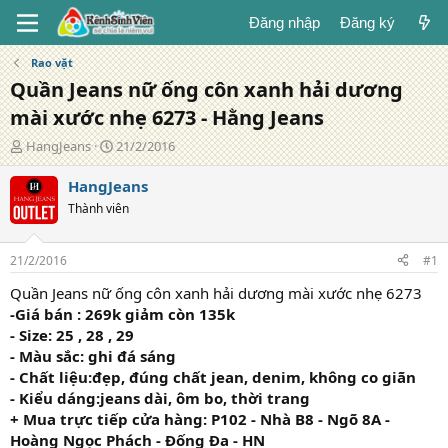
Đăng nhập
Đăng ký
Rao vặt
Quần Jeans nữ ống côn xanh hải dương
mài xước nhẹ 6273 - Hằng Jeans
T
N
HangJeans
21/2/2016
á
g
c
à
HangJeans
g
y
Thành viên
i
đ
ả
ă
n
21/2/2016
#1
g
Quần Jeans nữ ống côn xanh hải dương mài xước nhẹ 6273
-Giá bán : 269k giảm còn 135k
- Size: 25 , 28 , 29
- Màu sắc: ghi đá sáng
- Chất liệu:đẹp, đúng chất jean, denim, không co giãn
- Kiểu dáng:jeans dài, ôm bo, thời trang
+ Mua trực tiếp cửa hàng: P102 - Nhà B8 - Ngõ 8A -
Hoàng Ngọc Phách - Đống Đa - HN