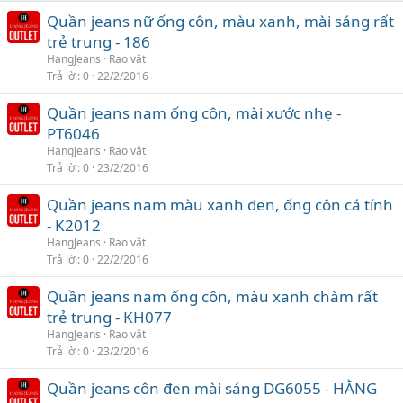
Quần jeans nữ ống côn, màu xanh, mài sáng rất
trẻ trung - 186
HangJeans
Rao vặt
Trả lời
0
22/2/2016
Quần jeans nam ống côn, mài xước nhẹ -
PT6046
HangJeans
Rao vặt
Trả lời
0
23/2/2016
Quần jeans nam màu xanh đen, ống côn cá tính
- K2012
HangJeans
Rao vặt
Trả lời
0
22/2/2016
Quần jeans nam ống côn, màu xanh chàm rất
trẻ trung - KH077
HangJeans
Rao vặt
Trả lời
0
23/2/2016
Quần jeans côn đen mài sáng DG6055 - HẰNG