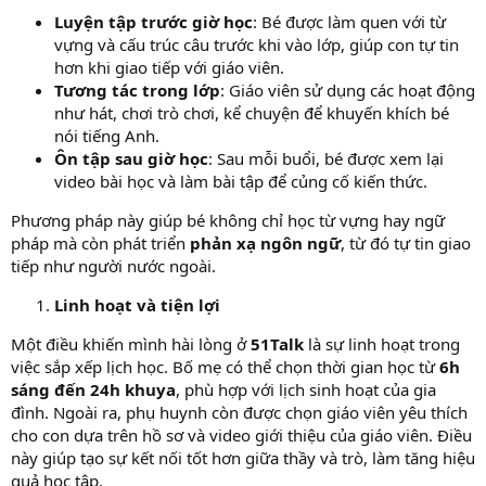
Luyện tập trước giờ học
: Bé được làm quen với từ
vựng và cấu trúc câu trước khi vào lớp, giúp con tự tin
hơn khi giao tiếp với giáo viên.
Tương tác trong lớp
: Giáo viên sử dụng các hoạt động
như hát, chơi trò chơi, kể chuyện để khuyến khích bé
nói tiếng Anh.
Ôn tập sau giờ học
: Sau mỗi buổi, bé được xem lại
video bài học và làm bài tập để củng cố kiến thức.
Phương pháp này giúp bé không chỉ học từ vựng hay ngữ
pháp mà còn phát triển
phản xạ ngôn ngữ
, từ đó tự tin giao
tiếp như người nước ngoài.
Linh hoạt và tiện lợi
Một điều khiến mình hài lòng ở
51Talk
là sự linh hoạt trong
việc sắp xếp lịch học. Bố mẹ có thể chọn thời gian học từ
6h
sáng đến 24h khuya
, phù hợp với lịch sinh hoạt của gia
đình. Ngoài ra, phụ huynh còn được chọn giáo viên yêu thích
cho con dựa trên hồ sơ và video giới thiệu của giáo viên. Điều
này giúp tạo sự kết nối tốt hơn giữa thầy và trò, làm tăng hiệu
quả học tập.