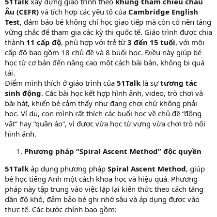
51Talk
xây dựng giáo trình theo
khung tham chiếu châu
Âu (CEFR)
và tích hợp các yếu tố của
Cambridge English
Test
, đảm bảo bé không chỉ học giao tiếp mà còn có nền tảng
vững chắc để tham gia các kỳ thi quốc tế. Giáo trình được chia
thành
11 cấp độ
, phù hợp với trẻ từ
3 đến 15 tuổi
, với mỗi
cấp độ bao gồm 18 chủ đề và 8 buổi học. Điều này giúp bé
học từ cơ bản đến nâng cao một cách bài bản, không bị quá
tải.
Điểm mình thích ở giáo trình của
51Talk
là sự
tương tác
sinh động
. Các bài học kết hợp hình ảnh, video, trò chơi và
bài hát, khiến bé cảm thấy như đang chơi chứ không phải
học. Ví dụ, con mình rất thích các buổi học về chủ đề “động
vật” hay “quần áo”, vì được vừa học từ vựng vừa chơi trò nối
hình ảnh.
Phương pháp “Spiral Ascent Method” độc quyền
51Talk
áp dụng phương pháp
Spiral Ascent Method
, giúp
bé học tiếng Anh một cách khoa học và hiệu quả. Phương
pháp này tập trung vào việc lặp lại kiến thức theo cách tăng
dần độ khó, đảm bảo bé ghi nhớ sâu và áp dụng được vào
thực tế. Các bước chính bao gồm: