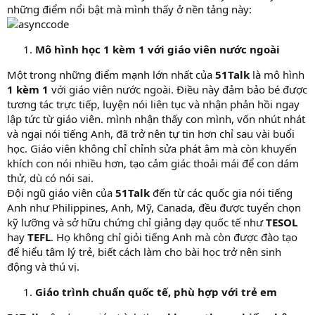
những điểm nổi bật mà mình thấy ở nền tảng này:
Mô hình học 1 kèm 1 với giáo viên nước ngoài
Một trong những điểm mạnh lớn nhất của
51Talk
là mô hình
1 kèm 1
với giáo viên nước ngoài. Điều này đảm bảo bé được
tương tác trực tiếp, luyện nói liên tục và nhận phản hồi ngay
lập tức từ giáo viên. mình nhận thấy con mình, vốn nhút nhát
và ngại nói tiếng Anh, đã trở nên tự tin hơn chỉ sau vài buổi
học. Giáo viên không chỉ chỉnh sửa phát âm mà còn khuyến
khích con nói nhiều hơn, tạo cảm giác thoải mái để con dám
thử, dù có nói sai.
Đội ngũ giáo viên của
51Talk
đến từ các quốc gia nói tiếng
Anh như Philippines, Anh, Mỹ, Canada, đều được tuyển chọn
kỹ lưỡng và sở hữu chứng chỉ giảng dạy quốc tế như
TESOL
hay
TEFL
. Họ không chỉ giỏi tiếng Anh mà còn được đào tạo
để hiểu tâm lý trẻ, biết cách làm cho bài học trở nên sinh
động và thú vị.
Giáo trình chuẩn quốc tế, phù hợp với trẻ em