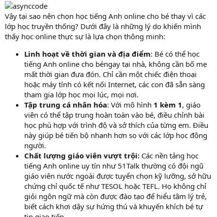
Vậy tại sao nên chọn học tiếng Anh online cho bé thay vì các
lớp học truyền thống? Dưới đây là những lý do khiến mình
thấy học online thực sự là lựa chọn thông minh:
Linh hoạt về thời gian và địa điểm
: Bé có thể học
tiếng Anh online cho béngay tại nhà, không cần bố mẹ
mất thời gian đưa đón. Chỉ cần một chiếc điện thoại
hoặc máy tính có kết nối Internet, các con đã sẵn sàng
tham gia lớp học mọi lúc, mọi nơi.
Tập trung cá nhân hóa
: Với mô hình
1 kèm 1
, giáo
viên có thể tập trung hoàn toàn vào bé, điều chỉnh bài
học phù hợp với trình độ và sở thích của từng em. Điều
này giúp bé tiến bộ nhanh hơn so với các lớp học đông
người.
Chất lượng giáo viên vượt trội:
Các nền tảng học
tiếng Anh online uy tín như 51Talk thường có đội ngũ
giáo viên nước ngoài được tuyển chọn kỹ lưỡng, sở hữu
chứng chỉ quốc tế như TESOL hoặc TEFL. Họ không chỉ
giỏi ngôn ngữ mà còn được đào tạo để hiểu tâm lý trẻ,
biết cách khơi dậy sự hứng thú và khuyến khích bé tự
tin giao tiếp.