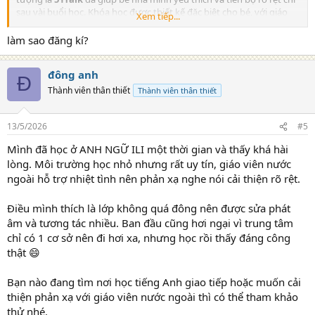
sau vài buổi học. Khóa học được thiết kế đặc biệt cho bé, với giáo
Xem tiếp...
trình bài bản và phương pháp học qua chơi, khiến con không còn
cảm thấy khô khan.Trong bài viết này, mình sẽ chia sẻ chi tiết về
làm sao đăng kí?
phương pháp học tiếng Anh online hiệu quả tại
51Talk
cùng những
bí quyết giúp bố mẹ đồng hành cùng con trên hành trình chinh
đông anh
phục tiếng Anh một cách vui vẻ. Hy vọng bài viết sẽ giúp các bố mẹ
Đ
tìm được giải pháp học tiếng Anh tối ưu cho con.
Thành viên thân thiết
Thành viên thân thiết
Tại sao nên cho bé học tiếng Anh
13/5/2026
#5
online từ sớm?​
Mình đã học ở ANH NGỮ ILI một thời gian và thấy khá hài
lòng. Môi trường học nhỏ nhưng rất uy tín, giáo viên nước
Tiếng Anh không chỉ là một môn học, mà còn là
“tấm vé thông
hành”
giúp các bé mở ra cánh cửa đến với thế giới. Đặc biệt trong
ngoài hỗ trợ nhiệt tình nên phản xạ nghe nói cải thiện rõ rệt.
thời đại hội nhập, kỹ năng học tiếng Anh online cho bé là nền tảng
để các con tự tin giao tiếp, học tập và phát triển toàn diện. Theo
Điều mình thích là lớp không quá đông nên được sửa phát
nghiên cứu, độ tuổi từ
3 đến 15 tuổi
là thời điểm vàng để trẻ học
âm và tương tác nhiều. Ban đầu cũng hơi ngại vì trung tâm
ngoại ngữ, vì não bộ của các bé ở giai đoạn này rất nhạy bén, dễ
chỉ có 1 cơ sở nên đi hơi xa, nhưng học rồi thấy đáng công
dàng tiếp thu ngôn ngữ mới một cách tự nhiên, giống như cách các
thật 😄
bé học tiếng mẹ đẻ.
Vậy tại sao nên chọn học tiếng Anh online cho bé thay vì các lớp học
Bạn nào đang tìm nơi học tiếng Anh giao tiếp hoặc muốn cải
truyền thống? Dưới đây là những lý do khiến mình thấy học online
thiện phản xạ với giáo viên nước ngoài thì có thể tham khảo
thực sự là lựa chọn thông minh:
thử nhé.