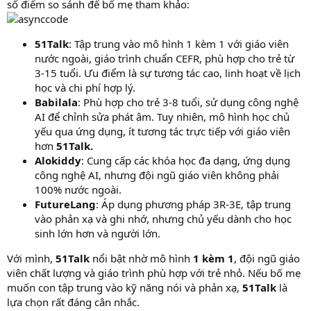
số điểm so sánh để bố mẹ tham khảo:
51Talk
: Tập trung vào mô hình 1 kèm 1 với giáo viên
nước ngoài, giáo trình chuẩn CEFR, phù hợp cho trẻ từ
3-15 tuổi. Ưu điểm là sự tương tác cao, linh hoạt về lịch
học và chi phí hợp lý.
Babilala
: Phù hợp cho trẻ 3-8 tuổi, sử dụng công nghệ
AI để chỉnh sửa phát âm. Tuy nhiên, mô hình học chủ
yếu qua ứng dụng, ít tương tác trực tiếp với giáo viên
hơn
51Talk.
Alokiddy
: Cung cấp các khóa học đa dạng, ứng dụng
công nghệ AI, nhưng đội ngũ giáo viên không phải
100% nước ngoài.
FutureLang
: Áp dụng phương pháp 3R-3E, tập trung
vào phản xạ và ghi nhớ, nhưng chủ yếu dành cho học
sinh lớn hơn và người lớn.
Với mình,
51Talk
nổi bật nhờ mô hình
1 kèm 1
, đội ngũ giáo
viên chất lượng và giáo trình phù hợp với trẻ nhỏ. Nếu bố mẹ
muốn con tập trung vào kỹ năng nói và phản xạ,
51Talk
là
lựa chọn rất đáng cân nhắc.