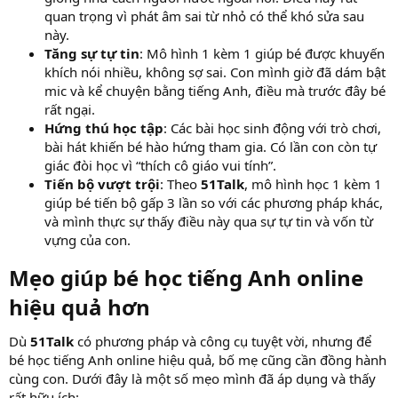
quan trọng vì phát âm sai từ nhỏ có thể khó sửa sau
này.
Tăng sự tự tin
: Mô hình 1 kèm 1 giúp bé được khuyến
khích nói nhiều, không sợ sai. Con mình giờ đã dám bật
mic và kể chuyện bằng tiếng Anh, điều mà trước đây bé
rất ngại.
Hứng thú học tập
: Các bài học sinh động với trò chơi,
bài hát khiến bé hào hứng tham gia. Có lần con còn tự
giác đòi học vì “thích cô giáo vui tính”.
Tiến bộ vượt trội
: Theo
51Talk
, mô hình học 1 kèm 1
giúp bé tiến bộ gấp 3 lần so với các phương pháp khác,
và mình thực sự thấy điều này qua sự tự tin và vốn từ
vựng của con.
Mẹo giúp bé học tiếng Anh online
hiệu quả hơn​
Dù
51Talk
có phương pháp và công cụ tuyệt vời, nhưng để
bé học tiếng Anh online hiệu quả, bố mẹ cũng cần đồng hành
cùng con. Dưới đây là một số mẹo mình đã áp dụng và thấy
rất hữu ích: