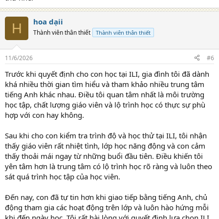
Linh hoạt về thời gian và địa điểm
: Bé có thể học tiếng
Anh online cho béngay tại nhà, không cần bố mẹ mất thời
hoa dạii
gian đưa đón. Chỉ cần một chiếc điện thoại hoặc máy tính có
H
Thành viên thân thiết
kết nối Internet, các con đã sẵn sàng tham gia lớp học mọi
Thành viên thân thiết
lúc, mọi nơi.
Tập trung cá nhân hóa
: Với mô hình
1 kèm 1
, giáo viên có
11/6/2026
#6
thể tập trung hoàn toàn vào bé, điều chỉnh bài học phù hợp
với trình độ và sở thích của từng em. Điều này giúp bé tiến
Trước khi quyết định cho con học tại ILI, gia đình tôi đã dành
bộ nhanh hơn so với các lớp học đông người.
khá nhiều thời gian tìm hiểu và tham khảo nhiều trung tâm
Chất lượng giáo viên vượt trội:
Các nền tảng học tiếng
tiếng Anh khác nhau. Điều tôi quan tâm nhất là môi trường
Anh online uy tín như 51Talk thường có đội ngũ giáo viên
nước ngoài được tuyển chọn kỹ lưỡng, sở hữu chứng chỉ
học tập, chất lượng giáo viên và lộ trình học có thực sự phù
quốc tế như TESOL hoặc TEFL. Họ không chỉ giỏi ngôn ngữ
hợp với con hay không.
mà còn được đào tạo để hiểu tâm lý trẻ, biết cách khơi dậy
sự hứng thú và khuyến khích bé tự tin giao tiếp.
Sau khi cho con kiểm tra trình độ và học thử tại ILI, tôi nhận
Tiết kiệm chi phí
: So với các trung tâm học tiếng Anh online
thấy giáo viên rất nhiệt tình, lớp học năng động và con cảm
cho bé truyền thống, học phí của các nền tảng online như
thấy thoải mái ngay từ những buổi đầu tiên. Điều khiến tôi
51Talk
thường hợp lý hơn, mà chất lượng vẫn đảm bảo.
Môi trường học hiện đại
: Các nền tảng học tiếng Anh
yên tâm hơn là trung tâm có lộ trình học rõ ràng và luôn theo
online cho bé sử dụng công nghệ tiên tiến, kết hợp hình ảnh,
sát quá trình học tập của học viên.
âm thanh, trò chơi tương tác, giúp bé học mà như chơi,
không bị áp lực.
Đến nay, con đã tự tin hơn khi giao tiếp bằng tiếng Anh, chủ
động tham gia các hoạt động trên lớp và luôn hào hứng mỗi
Chính vì những lợi ích này, mình đã quyết định tìm hiểu sâu hơn về
các nền tảng học tiếng Anh online, và
51Talk
đã thực sự khiến mình
khi đến ngày học. Tôi rất hài lòng với quyết định lựa chọn ILI