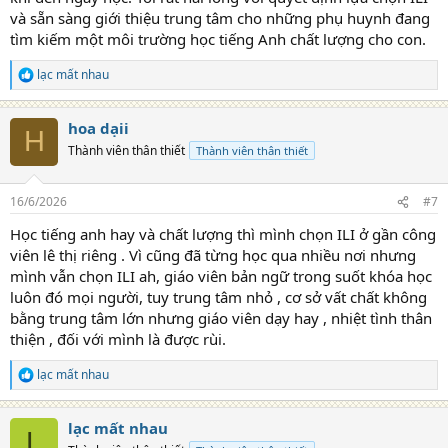
ấn tượng.
và sẵn sàng giới thiệu trung tâm cho những phụ huynh đang
tìm kiếm một môi trường học tiếng Anh chất lượng cho con.
51Talk – Giải pháp học tiếng Anh
online cho bé hiệu quả​
lạc mất nhau
R
e
a
Khi lướt mạng tìm kiếm các trung tâm dạy học tiếng Anh online cho
hoa dạii
c
H
bé, cái tên
51Talk
xuất hiện khắp nơi, từ các diễn đàn phụ huynh
t
Thành viên thân thiết
Thành viên thân thiết
đến các bài đánh giá trên mạng xã hội. Sau khi tìm hiểu và cho con
i
trải nghiệm buổi học thử, mình thực sự hiểu vì sao
51Talk
được yêu
o
thích đến vậy. Dưới đây là những điểm nổi bật mà mình thấy ở nền
n
16/6/2026
#7
s
tảng này:
:
Học tiếng anh hay và chất lượng thì mình chọn ILI ở gần công
viên lê thị riêng . Vì cũng đã từng học qua nhiều nơi nhưng
Mô hình học 1 kèm 1 với giáo viên nước ngoài
mình vẫn chọn ILI ah, giáo viên bản ngữ trong suốt khóa học
Một trong những điểm mạnh lớn nhất của
51Talk
là mô hình
1
luôn đó mọi người, tuy trung tâm nhỏ , cơ sở vất chất không
kèm 1
với giáo viên nước ngoài. Điều này đảm bảo bé được tương
bằng trung tâm lớn nhưng giáo viên dạy hay , nhiệt tình thân
tác trực tiếp, luyện nói liên tục và nhận phản hồi ngay lập tức từ
thiện , đối với mình là được rùi.
giáo viên. mình nhận thấy con mình, vốn nhút nhát và ngại nói
tiếng Anh, đã trở nên tự tin hơn chỉ sau vài buổi học. Giáo viên
lạc mất nhau
không chỉ chỉnh sửa phát âm mà còn khuyến khích con nói nhiều
R
hơn, tạo cảm giác thoải mái để con dám thử, dù có nói sai.
e
a
Đội ngũ giáo viên của
51Talk
đến từ các quốc gia nói tiếng Anh như
lạc mất nhau
c
Philippines, Anh, Mỹ, Canada, đều được tuyển chọn kỹ lưỡng và sở
L
t