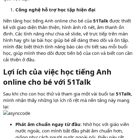
Công nghệ hỗ trợ học tập hiện đại
Nền tảng học tiếng Anh online cho bé của
51Talk
được thiết
kế với giao diện thân thiện, hình ảnh rõ nét, âm thanh ổn
định. Các tính năng như chia sẻ slide, vẽ trực tiếp trên màn
hình hay ghi lại bài học giúp bé dễ dàng theo dõi và ôn tập.
mình đặc biệt thích tính năng báo cáo chi tiết sau mỗi buổi
học, giúp mình theo dõi được tiến bộ của con và biết con cần
cải thiện ở đâu.
Lợi ích của việc học tiếng Anh
online cho bé với 51Talk​
Sau khi cho con học thử và tham gia một vài buổi tại
51Talk
,
mình nhận thấy những lợi ích rõ rệt mà nền tảng này mang
lại:
Phát âm chuẩn ngay từ đầu
: Nhờ học với giáo viên
nước ngoài, con mình bắt đầu phát âm chuẩn hơn,
giống như cách người nước ngoài nói. Điều này rất