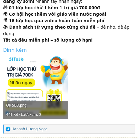
đăng ký sớm!
Nhanh tay nhận ngay:
🎁
01 lớp học thử 1 kèm 1 trị giá 700.000đ
🌍
Cơ hội học thêm với giáo viên nước ngoài
🎥
16 lớp học qua video hoàn toàn miễn phí
📚
Danh sách từ vựng theo từng chủ đề
– dễ nhớ, dễ áp
dụng
Tất cả đều miễn phí – số lượng có hạn!
Đính kèm
QR SEO.png
441 KB · Lượt xem: 0
Hannah Hương Ngọc
R
e