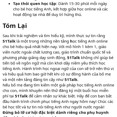
Tạo thói quen học tập
: Dành 15-30 phút mỗi ngày
cho bé học tiếng Anh, kết hợp giữa học online và các
hoạt động tại nhà để duy trì hứng thú.
Tóm Lại​
Sau khi trải nghiệm và tìm hiểu kỹ, mình thực sự tin rằng
51Talk
là một trong những nền tảng
h
ọc tiếng Anh online
cho bé hiệu quả nhất hiện nay. Với mô hình 1 kèm 1, giáo
viên nước ngoài chất lượng cao, giáo trình chuẩn quốc tế và
phương pháp giảng dạy sinh động,
51Talk
không chỉ giúp bé
tiến bộ về ngôn ngữ mà còn khơi dậy niềm yêu thích học
tiếng Anh. Hành trình học ngoại ngữ của con sẽ trở nên thú vị
và hiệu quả hơn bao giờ hết khi có sự đồng hành của bố mẹ
và một nền tảng đáng tin cậy như
51Talk
.
Nếu bố mẹ đang tìm kiếm một giải pháp học tiếng Anh online
cho con, mình khuyên nên thử đăng ký một buổi học miễn
phí tại
51Talk
để cảm nhận sự khác biệt. Hãy để con bạn bắt
đầu hành trình chinh phục tiếng Anh ngay hôm nay! Chúc các
bé học tốt và tự tin nói tiếng Anh như người nước ngoài!
Đừng bỏ lỡ cơ hội đặc biệt dành riêng cho phụ huynh