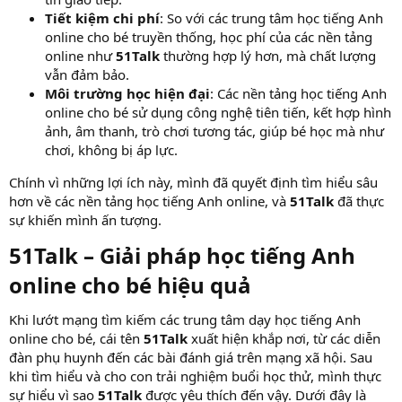
Tiết kiệm chi phí
: So với các trung tâm học tiếng Anh
online cho bé truyền thống, học phí của các nền tảng
online như
51Talk
thường hợp lý hơn, mà chất lượng
vẫn đảm bảo.
Môi trường học hiện đại
: Các nền tảng học tiếng Anh
online cho bé sử dụng công nghệ tiên tiến, kết hợp hình
ảnh, âm thanh, trò chơi tương tác, giúp bé học mà như
chơi, không bị áp lực.
Chính vì những lợi ích này, mình đã quyết định tìm hiểu sâu
hơn về các nền tảng học tiếng Anh online, và
51Talk
đã thực
sự khiến mình ấn tượng.
51Talk – Giải pháp học tiếng Anh
online cho bé hiệu quả​
Khi lướt mạng tìm kiếm các trung tâm dạy học tiếng Anh
online cho bé, cái tên
51Talk
xuất hiện khắp nơi, từ các diễn
đàn phụ huynh đến các bài đánh giá trên mạng xã hội. Sau
khi tìm hiểu và cho con trải nghiệm buổi học thử, mình thực
sự hiểu vì sao
51Talk
được yêu thích đến vậy. Dưới đây là