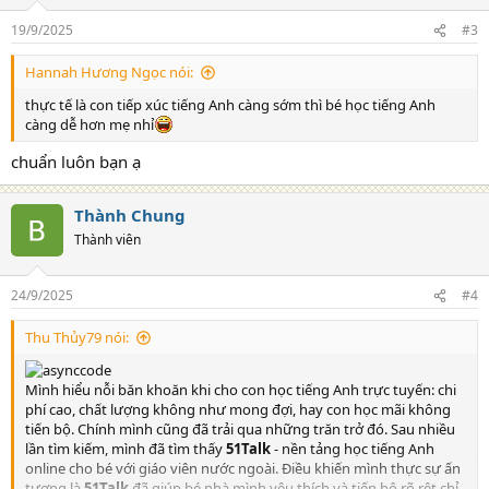
o
n
19/9/2025
#3
s
:
Hannah Hương Ngọc nói:
thực tế là con tiếp xúc tiếng Anh càng sớm thì bé học tiếng Anh
càng dễ hơn mẹ nhỉ
chuẩn luôn bạn ạ
Thành Chung
Thành viên
24/9/2025
#4
Thu Thủy79 nói:
Mình hiểu nỗi băn khoăn khi cho con học tiếng Anh trực tuyến: chi
phí cao, chất lượng không như mong đợi, hay con học mãi không
tiến bộ. Chính mình cũng đã trải qua những trăn trở đó. Sau nhiều
lần tìm kiếm, mình đã tìm thấy
51Talk
- nền tảng học tiếng Anh
online cho bé với giáo viên nước ngoài. Điều khiến mình thực sự ấn
tượng là
51Talk
đã giúp bé nhà mình yêu thích và tiến bộ rõ rệt chỉ