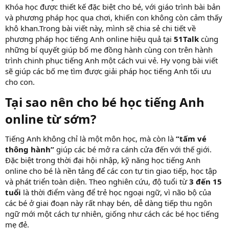
Khóa học được thiết kế đặc biệt cho bé, với giáo trình bài bản
và phương pháp học qua chơi, khiến con không còn cảm thấy
khô khan.Trong bài viết này, mình sẽ chia sẻ chi tiết về
phương pháp học tiếng Anh online hiệu quả tại
51Talk
cùng
những bí quyết giúp bố mẹ đồng hành cùng con trên hành
trình chinh phục tiếng Anh một cách vui vẻ. Hy vọng bài viết
sẽ giúp các bố mẹ tìm được giải pháp học tiếng Anh tối ưu
cho con.
Tại sao nên cho bé học tiếng Anh
online từ sớm?​
Tiếng Anh không chỉ là một môn học, mà còn là
“tấm vé
thông hành”
giúp các bé mở ra cánh cửa đến với thế giới.
Đặc biệt trong thời đại hội nhập, kỹ năng học tiếng Anh
online cho bé là nền tảng để các con tự tin giao tiếp, học tập
và phát triển toàn diện. Theo nghiên cứu, độ tuổi từ
3 đến 15
tuổi
là thời điểm vàng để trẻ học ngoại ngữ, vì não bộ của
các bé ở giai đoạn này rất nhạy bén, dễ dàng tiếp thu ngôn
ngữ mới một cách tự nhiên, giống như cách các bé học tiếng
mẹ đẻ.