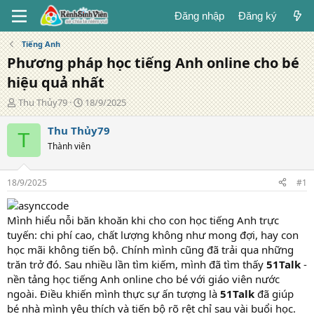
Đăng nhập
Đăng ký
Tiếng Anh
Phương pháp học tiếng Anh online cho bé
hiệu quả nhất
T
N
Thu Thủy79
18/9/2025
á
g
c
à
Thu Thủy79
T
g
y
Thành viên
i
đ
ả
ă
n
18/9/2025
#1
g
Mình hiểu nỗi băn khoăn khi cho con học tiếng Anh trực
tuyến: chi phí cao, chất lượng không như mong đợi, hay con
học mãi không tiến bộ. Chính mình cũng đã trải qua những
trăn trở đó. Sau nhiều lần tìm kiếm, mình đã tìm thấy
51Talk
-
nền tảng học tiếng Anh online cho bé với giáo viên nước
ngoài. Điều khiến mình thực sự ấn tượng là
51Talk
đã giúp
bé nhà mình yêu thích và tiến bộ rõ rệt chỉ sau vài buổi học.