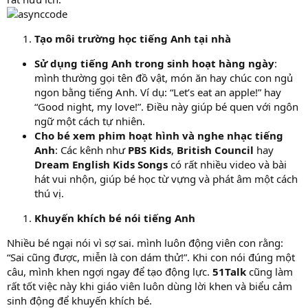
Tạo môi trường học tiếng Anh tại nhà
Sử dụng tiếng Anh trong sinh hoạt hàng ngày
:
mình thường gọi tên đồ vật, món ăn hay chúc con ngủ
ngon bằng tiếng Anh. Ví dụ: “Let’s eat an apple!” hay
“Good night, my love!”. Điều này giúp bé quen với ngôn
ngữ một cách tự nhiên.
Cho bé xem phim hoạt hình và nghe nhạc tiếng
Anh
: Các kênh như
PBS Kids
,
British Council
hay
Dream English Kids Songs
có rất nhiều video và bài
hát vui nhộn, giúp bé học từ vựng và phát âm một cách
thú vị.
Khuyến khích bé nói tiếng Anh
Nhiều bé ngại nói vì sợ sai. mình luôn động viên con rằng:
“Sai cũng được, miễn là con dám thử!”. Khi con nói đúng một
câu, mình khen ngợi ngay để tạo động lực.
51Talk
cũng làm
rất tốt việc này khi giáo viên luôn dùng lời khen và biểu cảm
sinh động để khuyến khích bé.