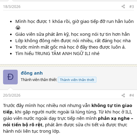
18/3/2026
#3
Mình học được 1 khóa rồi, giờ giao tiếp đỡ run hẳn luôn
😭
Giáo viên sửa phát âm kỹ, học xong nói tự tin hơn hẳn
Lớp không đông nên được nói nhiều, rất đáng học nha
Trước mình mất gốc mà học ở đây theo được luôn á.
Tìm hiểu TRUNG TÂM ANH NGỮ ILI nhé
đông anh
Đ
Thành viên thân thiết
Thành viên thân thiết
20/3/2026
#4
Trước đây mình học nhiều nơi nhưng vẫn
không tự tin giao
tiếp
, khi gặp người nước ngoài là lúng túng. Từ khi học ở ILI,
giáo viên nước ngoài dạy trực tiếp nên mình
phản xạ nghe –
nói tiến bộ rõ rệt
, phát âm được sửa chi tiết và được thực
hành nói liên tục trong lớp.