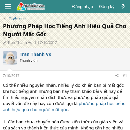
Đăng nhập
Đăng ký
Tuyển sinh
Phương Pháp Học Tiếng Anh Hiệu Quả Cho
Người Mất Gốc
T
N
Tran Thanh Vo
7/10/2017
á
g
c
à
Tran Thanh Vo
g
y
Thành viên
i
đ
ả
ă
n
7/10/2017
#1
g
Có thể nhiều nguyên nhân, nhiều lý do khiến bạn bị mất gốc
khi học tiếng anh nhưng bạn hãy tham khảo bài viết này để
tìm hiểu nguyên nhân đích thực và phương pháp giúp giải
quyết vấn đề này hay còn được gọi là
phương pháp học tiếng
anh hiệu quả cho người mất gốc
.
1. Các bạn chưa chuyển hóa được kiến thức của giáo viên và
của sách vở thành kiến thức của mình. Không cần học nhiều