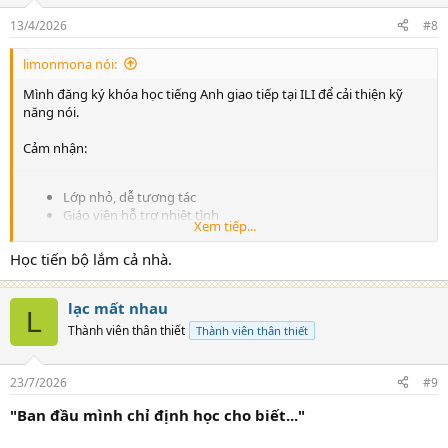
o
n
13/4/2026
#8
s
:
limonmona nói:
Mình đăng ký khóa học tiếng Anh giao tiếp tại ILI để cải thiện kỹ
năng nói.
Cảm nhận:
Lớp nhỏ, dễ tương tác
Giáo viên hỗ trợ nhiệt tình
Xem tiếp...
Học theo hướng giao tiếp thực tế nên dễ áp dụng
Học tiến bộ lắm cả nhà.
Sau khoảng 1–2 tháng mình thấy tiến bộ rõ rệt, đặc biệt là phản xạ
khi nói.
lạc mất nhau
L
Đánh giá tốt cho bạn nào đang cần học tiếng Anh giao tiếp hiệu
Thành viên thân thiết
Thành viên thân thiết
quả.
23/7/2026
#9
"Ban đầu mình chỉ định học cho biết..."