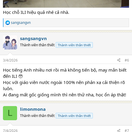
Học chỗ ILI hiệu quả nhé cả nhà.
sangsangvn
R
e
a
sangsangvn
c
t
Thành viên thân thiết
Thành viên thân thiết
i
o
n
3/4/2026
#6
s
:
Học tiếng Anh nhiều nơi rồi mà không tiến bộ, may mắn biết
đến ILI 🥹
Học với giáo viên nước ngoài 100% nên phản xạ cải thiện rõ
luôn.
Ai đang mất gốc giống mình thì nên thử nha, học ổn áp thật!
limonmona
L
Thành viên thân thiết
Thành viên thân thiết
7/4/2026
#7