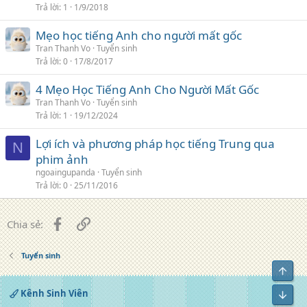
Trả lời
1
1/9/2018
Mẹo học tiếng Anh cho người mất gốc
Tran Thanh Vo
Tuyển sinh
Trả lời
0
17/8/2017
4 Mẹo Học Tiếng Anh Cho Người Mất Gốc
Tran Thanh Vo
Tuyển sinh
Trả lời
1
19/12/2024
Lợi ích và phương pháp học tiếng Trung qua
N
phim ảnh
ngoaingupanda
Tuyển sinh
Trả lời
0
25/11/2016
Facebook
Liên kết
Chia sẻ:
Tuyển sinh
Top
Kênh Sinh Viên
Bot