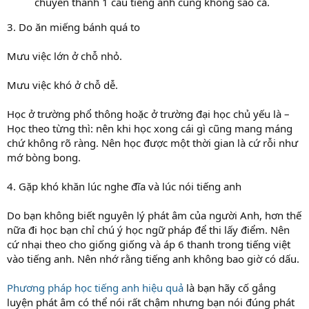
chuyển thành 1 câu tiếng anh cũng không sao cả.
3. Do ăn miếng bánh quá to
Mưu việc lớn ở chỗ nhỏ.
Mưu việc khó ở chỗ dễ.
Học ở trường phổ thông hoặc ở trường đại học chủ yếu là –
Học theo từng thì: nên khi học xong cái gì cũng mang máng
chứ không rõ ràng. Nên học được một thời gian là cứ rỗi như
mớ bòng bong.
4. Gặp khó khăn lúc nghe đĩa và lúc nói tiếng anh
Do bạn không biết nguyên lý phát âm của người Anh, hơn thế
nữa đi học bạn chỉ chú ý học ngữ pháp để thi lấy điểm. Nên
cứ nhại theo cho giống giống và áp 6 thanh trong tiếng việt
vào tiếng anh. Nên nhớ rằng tiếng anh không bao giờ có dấu.
Phương pháp học tiếng anh hiệu quả
là bạn hãy cố gắng
luyện phát âm có thể nói rất chậm nhưng bạn nói đúng phát