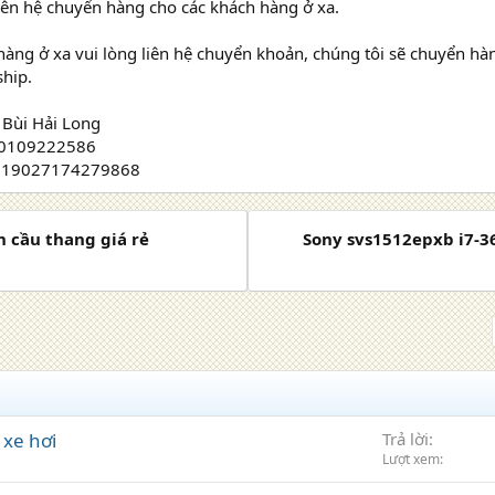
liên hệ chuyển hàng cho các khách hàng ở xa.
hàng ở xa vui lòng liên hệ chuyển khoản, chúng tôi sẽ chuyển h
ship.
: Bùi Hải Long
 0109222586
 19027174279868
n cầu thang giá rẻ
Sony svs1512epxb i7-3
 xe hơi
Trả lời
Lượt xem