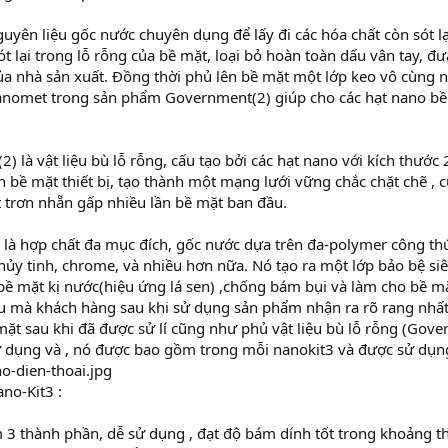
nguyên liệu gốc nước chuyên dụng để lấy đi các hóa chất còn sót lạ
ót lại trong lỗ rỗng của bề mặt, loại bỏ hoàn toàn dấu vân tay, đư
ủa nhà sản xuất. Đồng thời phủ lên bề mặt một lớp keo vô cùng 
anomet trong sản phẩm Government(2) giúp cho các hạt nano bền
) là vật liệu bù lỗ rỗng, cấu tạo bởi các hạt nano với kích thước
ên bề mặt thiết bị, tạo thành một mạng lưới vững chắc chặt chẽ , 
 trơn nhẵn gấp nhiều lần bề mặt ban đầu.
 là hợp chất đa mục đích, gốc nước dựa trên đa-polymer công thứ
thủy tinh, chrome, và nhiều hơn nữa. Nó tạo ra một lớp bảo bệ 
 bề mặt kị nước(hiệu ứng lá sen) ,chống bám bụi và làm cho bề 
u mà khách hàng sau khi sử dụng sản phẩm nhận ra rõ rang nhất
 mặt sau khi đã được sử lí cũng như phủ vật liệu bù lỗ rỗng (Gover
ử dụng và , nó được bao gồm trong mỗi nanokit3 và được sử dụng
ano-Kit3 :
 thành phần, dễ sử dụng , đạt độ bám dính tốt trong khoảng thời