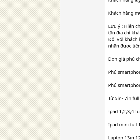
Khách hàng muốn
Lưu ý : Hiện c
tận địa chỉ kh
Đối với khách 
nhận được tiền
Đơn giá phủ ch
Phủ smartphone
Phủ smartphon
Từ 5in- 7in ful
Ipad 1,2,3,4 f
Ipad mini full
Laptop 13in 1