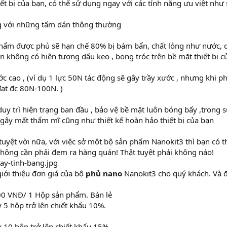
iết bị của bạn, có thể sử dụng ngay với các tính năng ưu việt như 
g với những tấm dán thông thường
hẩm được phủ sẽ hạn chế 80% bị bám bẩn, chất lỏng như nước, dầ
n không có hiện tượng dấu keo , bong tróc trên bề mặt thiết bị c
c cao , (ví dụ 1 lực 50N tác động sẽ gây trầy xước , nhưng khi p
đạt đc 80N-100N. )
duy trì hiện trạng ban đầu , bảo vệ bề mặt luôn bóng bẩy ,trong 
gây mất thẩm mĩ cũng như thiết kế hoàn hảo thiết bị của bạn
tuyệt vời nữa, với việc sở một bộ sản phẩm Nanokit3 thì bạn có t
hông cần phải đem ra hàng quán! Thật tuyệt phải không náo!
giới thiệu đơn giá của bộ
phủ nano
Nanokit3 cho quý khách. Và đơ
000 VNĐ/ 1 Hộp sản phẩm. Bán lẻ
 5 hộp trở lên chiết khấu 10%.
 10 hộp trở lên chiết khấu 15%