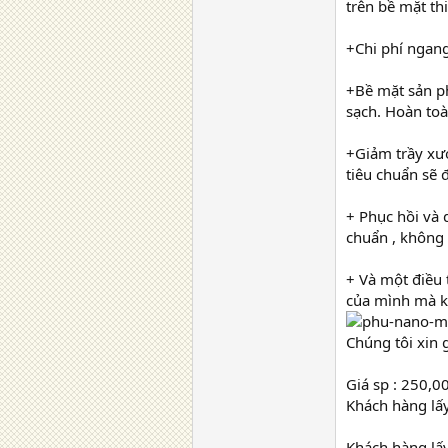
trên bề mặt th
+Chi phí ngan
+Bề mặt sản p
sạch. Hoàn toà
+Giảm trầy xướ
tiêu chuẩn sẽ 
+ Phục hồi và 
chuẩn , không 
+ Và một điều 
của mình mà k
Chúng tôi xin 
Giá sp : 250,
Khách hàng lấy
Khách hàng lấy