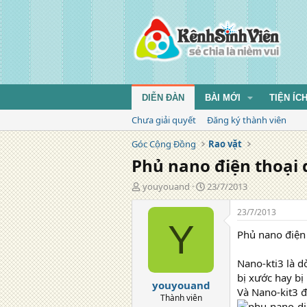
DIỄN ĐÀN
BÀI MỚI
TIỆN ÍC
Chưa giải quyết
Đăng ký thành viên
Góc Cộng Đồng
Rao vặt
Phủ nano điện thoại 
T
N
youyouand
23/7/2013
á
g
c
à
23/7/2013
g
y
Y
Phủ nano điện
i
đ
ả
ă
n
Nano-kti3 là 
g
bị xước hay bị
youyouand
Và Nano-kit3 đặ
Thành viên