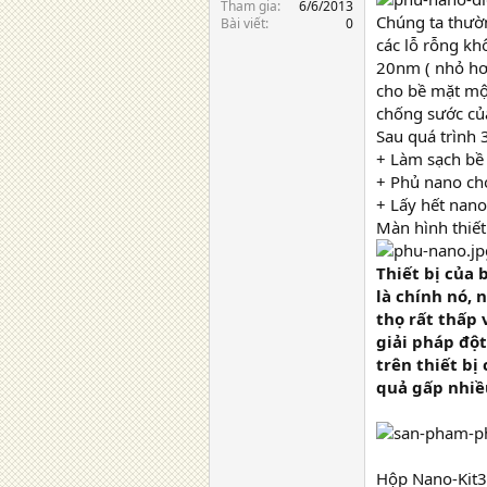
Tham gia
6/6/2013
Chúng ta thườn
Bài viết
0
các lỗ rỗng kh
20nm ( nhỏ hơn
cho bề mặt một
chống sước củ
Sau quá trình 
+ Làm sạch bề 
+ Phủ nano ch
+ Lấy hết nan
Màn hình thiết
Thiết bị của 
là chính nó, 
thọ rất thấp
giải pháp độ
trên thiết bị
quả gấp nhiề
Hộp Nano-Kit3