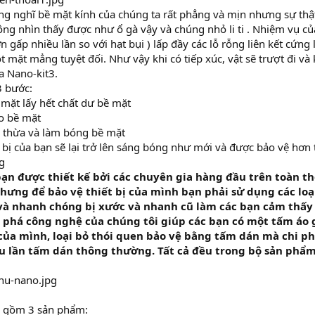
g nghĩ bề mặt kính của chúng ta rất phẳng và mịn nhưng sự thậ
ông nhìn thấy được như ổ gà vậy và chúng nhỏ li ti . Nhiệm vụ củ
 gấp nhiều lần so với hạt bụi ) lấp đầy các lỗ rỗng liên kết cứng 
 mặt mẳng tuyệt đối. Như vậy khi có tiếp xúc, vật sẽ trượt đi và
a Nano-kit3.
3 bước:
mặt lấy hết chất dư bề mặt
o bề mặt
o thừa và làm bóng bề mặt
 bị của bạn sẽ lại trở lên sáng bóng như mới và được bảo vệ hơn 
bạn được thiết kế bởi các chuyên gia hàng đầu trên toàn thế
nhưng để bảo vệ thiết bị của mình bạn phải sử dụng các loạ
 và nhanh chóng bị xước và nhanh cũ làm các bạn cảm thấy
t phá công nghệ của chúng tôi giúp các bạn có một tấm áo
 của mình, loại bỏ thói quen bảo vệ bằng tấm dán mà chi p
u lần tấm dán thông thường. Tất cả đều trong bộ sản phẩm
 gồm 3 sản phẩm: