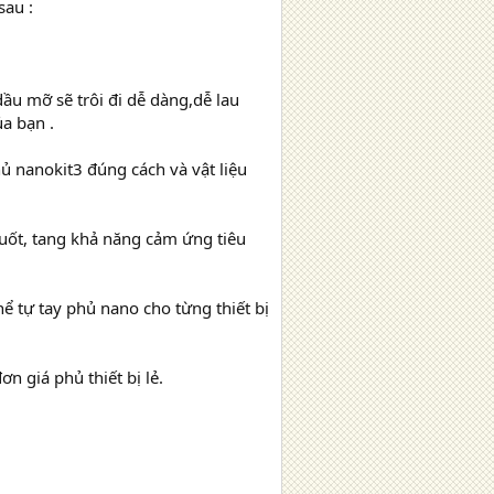
sau :
u mỡ sẽ trôi đi dễ dàng,dễ lau
ủa bạn .
hủ nanokit3 đúng cách và vật liệu
suốt, tang khả năng cảm ứng tiêu
hể tự tay phủ nano cho từng thiết bị
n giá phủ thiết bị lẻ.