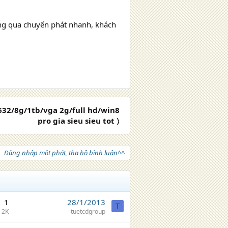
àng qua chuyển phát nhanh, khách
632/8g/1tb/vga 2g/full hd/win8
pro gia sieu sieu tot 〉
Đăng nhập một phát, tha hồ bình luận^^
1
28/1/2013
T
2K
tuetcdgroup