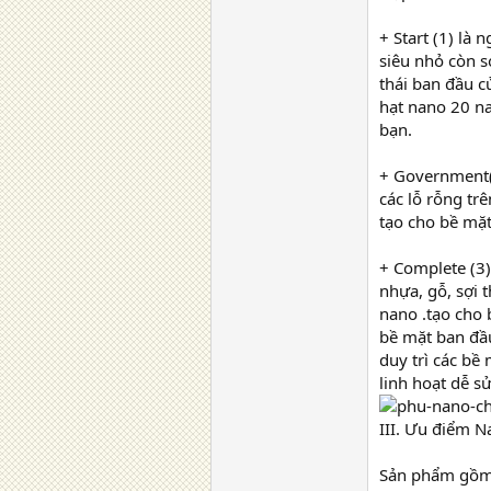
+ Start (1) là 
siêu nhỏ còn s
thái ban đầu c
hạt nano 20 n
bạn.
+ Government(2
các lỗ rỗng tr
tạo cho bề mặt
+ Complete (3)
nhựa, gỗ, sợi 
nano .tạo cho
bề mặt ban đầ
duy trì các bề
linh hoạt dễ s
III. Ưu điểm N
Sản phẩm gồm 3