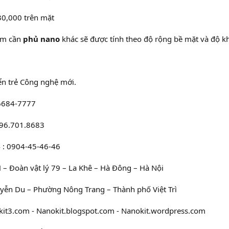
30,000 trên mặt
ẩm cần
phủ nano
khác sẽ được tính theo độ rộng bề mặt và độ k
ển trẻ Công nghệ mới.
6684-7777
096.701.8683
4 : 0904-45-46-46
H – Đoàn vật lý 79 – La Khê – Hà Đông – Hà Nội
uyễn Du – Phường Nông Trang – Thành phố Việt Trì
kit3.com - Nanokit.blogspot.com - Nanokit.wordpress.com