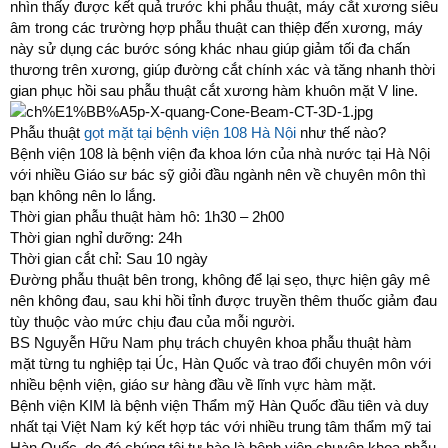
nhìn thấy được kết quả trước khi phẫu thuật, máy cắt xương siêu
âm trong các trường hợp phẫu thuật can thiệp đến xương, máy
này sử dụng các bước sóng khác nhau giúp giảm tối đa chấn
thương trên xương, giúp đường cắt chính xác và tăng nhanh thời
gian phục hồi sau phẫu thuật cắt xương hàm khuôn mặt V line.
Phẫu thuật
gọt mặt tại bệnh viện 108 Hà Nội
như thế nào?
Bệnh viện 108 là bệnh viện đa khoa lớn của nhà nước tại Hà Nội
với nhiều Giáo sư bác sỹ giỏi đầu ngành nên về chuyên môn thì
bạn không nên lo lắng.
Thời gian phẫu thuật hàm hô: 1h30 – 2h00
Thời gian nghỉ dưỡng: 24h
Thời gian cắt chỉ: Sau 10 ngày
Đường phẫu thuật bên trong, không để lại sẹo, thực hiện gây mê
nên không đau, sau khi hồi tỉnh được truyền thêm thuốc giảm đau
tùy thuộc vào mức chịu đau của mỗi người.
BS Nguyễn Hữu Nam phụ trách chuyên khoa phẫu thuật hàm
mặt từng tu nghiệp tại Úc, Hàn Quốc và trao đổi chuyên môn với
nhiều bệnh viện, giáo sư hàng đầu về lĩnh vực hàm mặt.
Bệnh viện KIM là bệnh viện Thẩm mỹ Hàn Quốc đầu tiên và duy
nhất tại Việt Nam ký kết hợp tác với nhiều trung tâm thẩm mỹ tai
Hàn Quốc, do đó chúng tôi tự hào là bệnh viện chuyên khoa phẫu