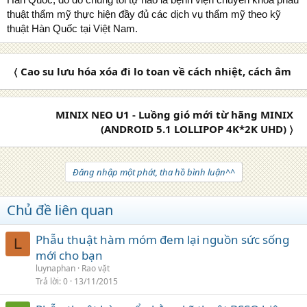
thuật thẩm mỹ thực hiện đầy đủ các dịch vụ thẩm mỹ theo kỹ
thuật Hàn Quốc tại Việt Nam.
〈 Cao su lưu hóa xóa đi lo toan về cách nhiệt, cách âm
MINIX NEO U1 - Luồng gió mới từ hãng MINIX
(ANDROID 5.1 LOLLIPOP 4K*2K UHD) 〉
Đăng nhập một phát, tha hồ bình luận^^
Chủ đề liên quan
Phẫu thuật hàm móm đem lại nguồn sức sống
L
mới cho bạn
luynaphan
Rao vặt
Trả lời
0
13/11/2015