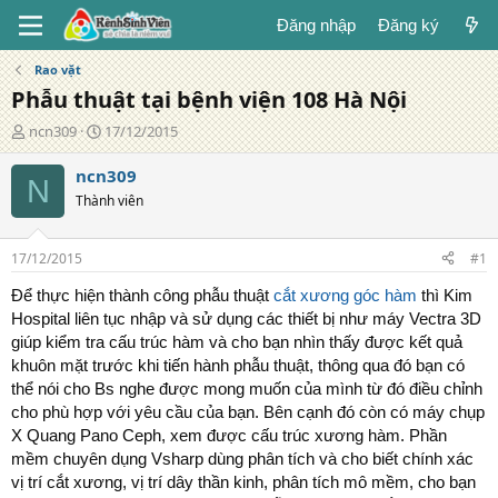
Đăng nhập
Đăng ký
Rao vặt
Phẫu thuật tại bệnh viện 108 Hà Nội
T
N
ncn309
17/12/2015
á
g
c
à
ncn309
N
g
y
Thành viên
i
đ
ả
ă
n
17/12/2015
#1
g
Để thực hiện thành công phẫu thuật
cắt xương góc hàm
thì Kim
Hospital liên tục nhập và sử dụng các thiết bị như máy Vectra 3D
giúp kiểm tra cấu trúc hàm và cho bạn nhìn thấy được kết quả
khuôn mặt trước khi tiến hành phẫu thuật, thông qua đó bạn có
thể nói cho Bs nghe được mong muốn của mình từ đó điều chỉnh
cho phù hợp với yêu cầu của bạn. Bên cạnh đó còn có máy chụp
X Quang Pano Ceph, xem được cấu trúc xương hàm. Phần
mềm chuyên dụng Vsharp dùng phân tích và cho biết chính xác
vị trí cắt xương, vị trí dây thần kinh, phân tích mô mềm, cho bạn