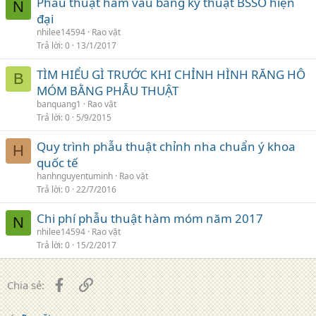
Phẫu thuật hàm vẩu bằng kỹ thuật BSSO hiện
N
đại
nhilee14594
Rao vặt
Trả lời
0
13/1/2017
TÌM HIỂU GÌ TRƯỚC KHI CHỈNH HÌNH RĂNG HÔ
B
MÓM BẰNG PHẪU THUẬT
banquang1
Rao vặt
Trả lời
0
5/9/2015
Quy trình phẫu thuật chỉnh nha chuẩn ý khoa
H
quốc tế
hanhnguyentuminh
Rao vặt
Trả lời
0
22/7/2016
Chi phí phẫu thuật hàm móm năm 2017
N
nhilee14594
Rao vặt
Trả lời
0
15/2/2017
Facebook
Liên kết
Chia sẻ: