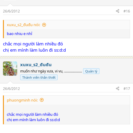
o
n
26/6/2012
#16
s
:
xuxu_s2_đuđu nói:
bao nhiu e nhỉ
chắc mọi người làm nhiều đó
chị em mình làm luôn đi ss:d:d
xuxu_s2_đuđu
muốn như ngày xưa, vi vu, ....................
Quản lý
Thành viên thân thiết
26/6/2012
#17
phuongminh nói:
chắc mọi người làm nhiều đó
chị em mình làm luôn đi ss:d:d