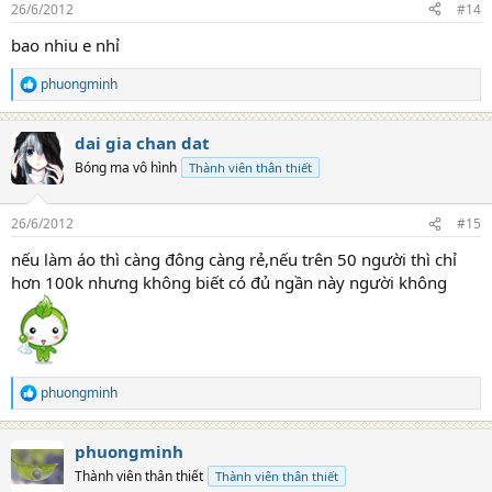
26/6/2012
#14
bao nhiu e nhỉ
phuongminh
R
e
a
dai gia chan dat
c
t
Bóng ma vô hình
Thành viên thân thiết
i
o
n
26/6/2012
#15
s
:
nếu làm áo thì càng đông càng rẻ,nếu trên 50 người thì chỉ
hơn 100k nhưng không biết có đủ ngần này người không
phuongminh
R
e
a
phuongminh
c
t
Thành viên thân thiết
Thành viên thân thiết
i