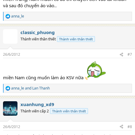
và sau đó chuyển áo vào..
anna_le
R
e
a
classic_phuong
c
t
Thành viên thân thiết
Thành viên thân thiết
i
o
n
26/6/2012
#7
s
:
miền Nam cũng muốn làm áo KSV nữa
anna_le
and
Lan Thanh
R
e
a
xuanhung_xd9
c
t
Thành viên cấp 2
Thành viên thân thiết
i
o
n
26/6/2012
#8
s
: