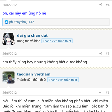
n
26/6/2012
#4
s
:
oh, cái này em ủng hộ nè
phuthuynho_1412
R
e
a
dai gia chan dat
c
t
Bóng ma vô hình
Thành viên thân thiết
i
o
n
26/6/2012
#5
s
:
em thấy cũng hay nhưng không biết được không
taoquan_vietnam
Thành viên thân thiết
Thành viên thân thiết
26/6/2012
#6
Nếu làm thì cả rum..ai ở miền nào không phân biệt...chỉ miền
Bắc rồi khi miền Trung, Nam làm thì sao a..cứ làm...các bạn ở
miền Trung, Nam muốn có áo thì chuyển tiền vào tài khoản