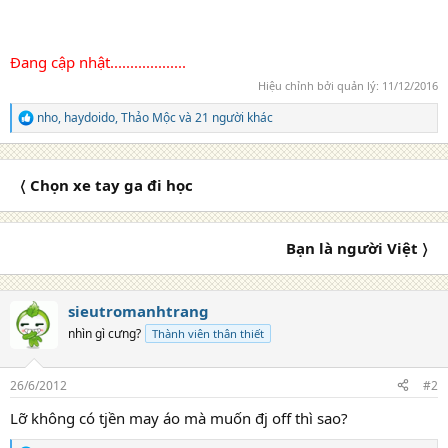
Đang cập nhật...................
Hiệu chỉnh bởi quản lý:
11/12/2016
nho
,
haydoido
,
Thảo Mộc
và 21 người khác
R
e
a
c
〈 Chọn xe tay ga đi học
t
i
o
n
Bạn là người Việt 〉
s
:
sieutromanhtrang
nhìn gì cưng?
Thành viên thân thiết
26/6/2012
#2
Lỡ không có tjền may áo mà muốn đj off thì sao?