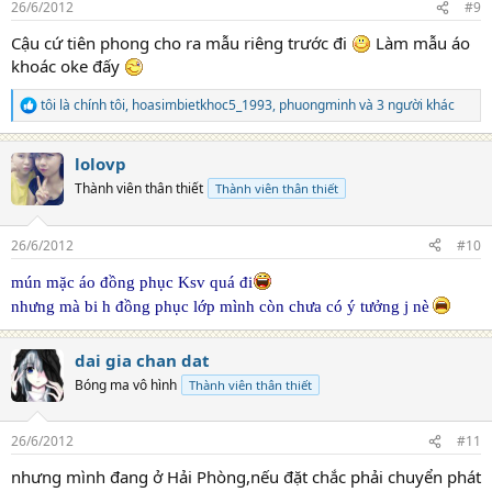
26/6/2012
#9
s
:
Cậu cứ tiên phong cho ra mẫu riêng trước đi
Làm mẫu áo
khoác oke đấy
tôi là chính tôi
,
hoasimbietkhoc5_1993
,
phuongminh
và 3 người khác
R
e
a
lolovp
c
t
Thành viên thân thiết
Thành viên thân thiết
i
o
n
26/6/2012
#10
s
:
mún mặc áo đồng phục Ksv quá đi
nhưng mà bi h đồng phục lớp mình còn chưa có ý tưởng j nè
dai gia chan dat
Bóng ma vô hình
Thành viên thân thiết
26/6/2012
#11
nhưng mình đang ở Hải Phòng,nếu đặt chắc phải chuyển phát