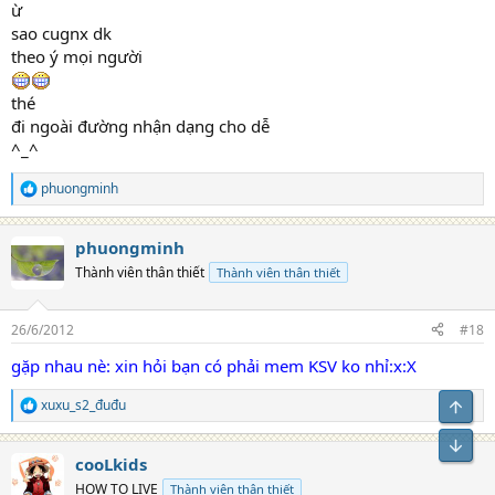
ừ
sao cugnx dk
theo ý mọi người
thé
đi ngoài đường nhận dạng cho dễ
^_^
phuongminh
R
e
a
phuongminh
c
t
Thành viên thân thiết
Thành viên thân thiết
i
o
n
26/6/2012
#18
s
:
gặp nhau nè: xin hỏi bạn có phải mem KSV ko nhỉ:x:X
xuxu_s2_đuđu
R
e
a
cooLkids
c
t
HOW TO LIVE
Thành viên thân thiết