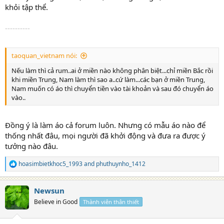
khỏi tập thể.
----------
taoquan_vietnam nói:
Nếu làm thì cả rum..ai ở miền nào không phân biệt...chỉ miền Bắc rồi
khi miền Trung, Nam làm thì sao a..cứ làm...các bạn ở miền Trung,
Nam muốn có áo thì chuyển tiền vào tài khoản và sau đó chuyển áo
vào..
Đồng ý là làm áo cả forum luôn. Nhưng có mẫu áo nào để
thống nhất đâu, mọi người đã khởi động và đưa ra được ý
tưởng nào đâu.
hoasimbietkhoc5_1993
and
phuthuynho_1412
R
e
a
Newsun
c
t
Believe in Good
Thành viên thân thiết
i
o
n