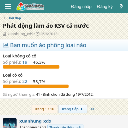
Đăng nhập
Đăng ký
Hỏi đáp
Phát động làm áo KSV cả nước
T
N
xuanhung_xd9
26/6/2012
á
g
c
Bạn muốn áo phông loại nào
à
g
y
i
đ
Loại không có cổ
ả
ă
Số phiếu:
19
46,3%
n
g
Loại có cổ
Số phiếu:
22
53,7%
Số người tham gia
41
Bình chọn đã đóng
19/7/2012
.
Trang cuối
Trang 1 / 16
Trang tiếp
xuanhung_xd9
Thành viên cấp 2
Thành viên thân thiết