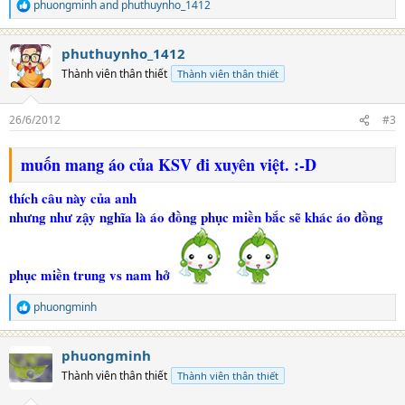
phuongminh
and
phuthuynho_1412
R
e
a
phuthuynho_1412
c
t
Thành viên thân thiết
Thành viên thân thiết
i
o
n
26/6/2012
#3
s
:
muốn mang áo của KSV đi xuyên việt. :-D
thích câu này của anh
nhưng như zậy nghĩa là áo đồng phục miền bắc sẽ khác áo đồng
phục miền trung vs nam hở
phuongminh
R
e
a
phuongminh
c
t
Thành viên thân thiết
Thành viên thân thiết
i
o