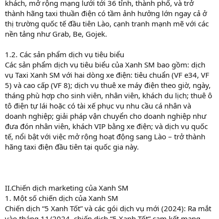
khách, mở rộng mạng lưới tới 36 tỉnh, thành phố, và trở
thành hãng taxi thuần điện có tầm ảnh hưởng lớn ngay cả ở
thị trường quốc tế đầu tiên Lào, cạnh tranh mạnh mẽ với các
nền tảng như Grab, Be, Gojek.
1.2. Các sản phẩm dịch vụ tiêu biểu
Các sản phẩm dịch vụ tiêu biểu của Xanh SM bao gồm: dịch
vụ Taxi Xanh SM với hai dòng xe điện: tiêu chuẩn (VF e34, VF
5) và cao cấp (VF 8); dịch vụ thuê xe máy điện theo giờ, ngày,
tháng phù hợp cho sinh viên, nhân viên, khách du lịch; thuê ô
tô điện tự lái hoặc có tài xế phục vụ nhu cầu cá nhân và
doanh nghiệp; giải pháp vận chuyển cho doanh nghiệp như
đưa đón nhân viên, khách VIP bằng xe điện; và dịch vụ quốc
tế, nổi bật với việc mở rộng hoạt động sang Lào – trở thành
hãng taxi điện đầu tiên tại quốc gia này.
II.Chiến dịch marketing của Xanh SM
1. Một số chiến dịch của Xanh SM
Chiến dịch “5 Xanh Tốt” và các gói dịch vụ mới (2024): Ra mắt
vào tháng 11/2024, chiến dịch “5 Xanh Tốt” cam kết mang