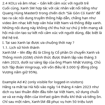
2.4 KOLs và âm nhạc – Gắn kết cảm xúc với người trẻ
Cuối cùng, Xanh SM hợp tác với các nhân vật nổi tiếng như
Quang Hùng MasterD trong chiến dịch “Sài Gòn Có Xanh” để
tạo ra các nội dung truyền thông hấp dẫn, chẳng hạn như
video âm nhạc kết hợp văn hóa Việt Nam và thông điệp xanh.
Những nội dung này không chỉ thu hút sự chú ý trên mạng xã
hội mà còn tạo sự kết nối cảm xúc với người dùng, đặc biệt là
thế hệ trẻ.
I. Tại sao Xanh lại được ưa chuộng thời nay ?
1.1. Lịch sử hình thành
Xanh SM – tên đầy đủ là Công ty Cổ phần Di chuyển Xanh và
Thông minh (GSM) chính thức được thành lập vào tháng 3
năm 2023, dưới sự sáng lập của ông Phạm Nhật Vượng, Chủ
tịch Tập đoàn Vingroup, với vốn điều lệ 3.000 tỷ đồng (ông
Vượng nắm giữ 95%).
Example Ad #2 (only visible for logged-in visitors)
Hãng ra mắt tại Hà Nội vào ngày 14 tháng 4 năm 2023 như
dịch vụ taxi thuần điện đầu tiên tại Việt Nam, sử dụng chuỗi
xe và xe máy điện của VinFast giảm thiểu khí thải và tiếng ồn.
Chỉ sau một năm, Xanh SM đã phục vụ hơn 50 triệu lượt