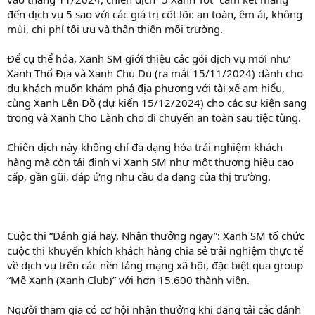
đến dịch vụ 5 sao với các giá trị cốt lõi: an toàn, êm ái, không
mùi, chi phí tối ưu và thân thiện môi trường.
Để cụ thể hóa, Xanh SM giới thiệu các gói dịch vụ mới như
Xanh Thổ Địa và Xanh Chu Du (ra mắt 15/11/2024) dành cho
du khách muốn khám phá địa phương với tài xế am hiểu,
cùng Xanh Lên Đồ (dự kiến 15/12/2024) cho các sự kiện sang
trọng và Xanh Cho Lành cho di chuyển an toàn sau tiệc tùng.
Chiến dịch này không chỉ đa dạng hóa trải nghiệm khách
hàng mà còn tái định vị Xanh SM như một thương hiệu cao
cấp, gần gũi, đáp ứng nhu cầu đa dạng của thị trường.
Cuộc thi “Đánh giá hay, Nhận thưởng ngay”: Xanh SM tổ chức
cuộc thi khuyến khích khách hàng chia sẻ trải nghiệm thực tế
về dịch vụ trên các nền tảng mạng xã hội, đặc biệt qua group
“Mê Xanh (Xanh Club)” với hơn 15.600 thành viên.
Người tham gia có cơ hội nhận thưởng khi đăng tải các đánh