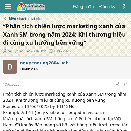
Đăng nhập
Đăng ký
Môn chuyên ngành
“Phân tích chiến lược marketing xanh của
Xanh SM trong năm 2024: Khi thương hiệu
đi cùng xu hướng bền vững”
T
N
nguyendung2804.ueb
13/6/2025
á
g
c
à
nguyendung2804.ueb
g
y
Thành viên
i
đ
ả
ă
n
13/6/2025
#1
g
Phân tích chiến lược marketing xanh của Xanh SM trong năm
2024: Khi thương hiệu đi cùng xu hướng bền vững
Posted on 13/06/2025 by T4T13N6
Example Ad #1 (only visible for logged-in visitors)
Khám phá cách Xanh SM, hãng taxi điện tiên phong tại Việt
Nam, đã khuấy đảo mạng xã hội với hàng triệu lượt tương tác
nhờ vào những chiến dịch marketing độc đáo, giàu cảm hứng