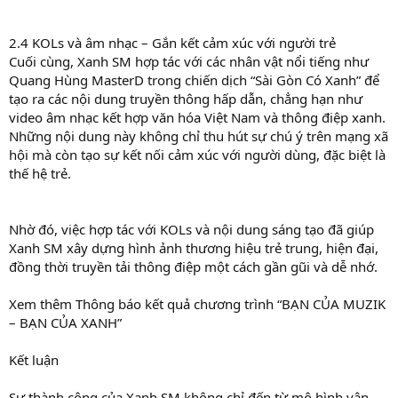
2.4 KOLs và âm nhạc – Gắn kết cảm xúc với người trẻ
Cuối cùng, Xanh SM hợp tác với các nhân vật nổi tiếng như
Quang Hùng MasterD trong chiến dịch “Sài Gòn Có Xanh” để
tạo ra các nội dung truyền thông hấp dẫn, chẳng hạn như
video âm nhạc kết hợp văn hóa Việt Nam và thông điệp xanh.
Những nội dung này không chỉ thu hút sự chú ý trên mạng xã
hội mà còn tạo sự kết nối cảm xúc với người dùng, đặc biệt là
thế hệ trẻ.
Nhờ đó, việc hợp tác với KOLs và nội dung sáng tạo đã giúp
Xanh SM xây dựng hình ảnh thương hiệu trẻ trung, hiện đại,
đồng thời truyền tải thông điệp một cách gần gũi và dễ nhớ.
Xem thêm Thông báo kết quả chương trình “BẠN CỦA MUZIK
– BẠN CỦA XANH”
Kết luận
Sự thành công của Xanh SM không chỉ đến từ mô hình vận