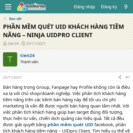
Đăng nhập
Đăng ký
Rao vặt
PHẦN MỀM QUÉT UID KHÁCH HÀNG TIỀM
NĂNG – NINJA UIDPRO CLIENT
T
N
tien24
25/11/2021
á
g
c
à
tien24
T
g
y
Thành viên
i
đ
ả
ă
n
25/11/2021
#1
g
Bán hàng trong Group, Fanpage hay Profile không còn là điều
xa lạ với chủ shop/doanh nghiệp. Việc phân tích khách hàng
tiềm năng trên các kênh bán hàng này để tối ưu chi phí
marketing là vấn đề được người bán hàng quan tâm nhất. Với
việc phân tích khách hàng giúp bạn target đúng đối tượng,
thực hiện tư vấn, chiến dịch quảng cáo hiệu quả. Tất cả đều
được giải quyết bằng
phần mềm quét UID
facebook, phân
tích khách hàng tiềm năng – UIDpro Client. Tìm hiểu cụ thể về