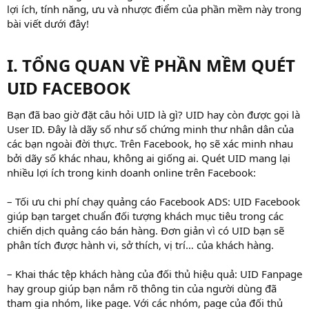
lợi ích, tính năng, ưu và nhược điểm của phần mềm này trong
bài viết dưới đây!
I. TỔNG QUAN VỀ PHẦN MỀM QUÉT
UID FACEBOOK​
Bạn đã bao giờ đặt câu hỏi UID là gì? UID hay còn được gọi là
User ID. Đây là dãy số như số chứng minh thư nhân dân của
các bạn ngoài đời thực. Trên Facebook, họ sẽ xác minh nhau
bởi dãy số khác nhau, không ai giống ai. Quét UID mang lại
nhiều lợi ích trong kinh doanh online trên Facebook:
– Tối ưu chi phí chạy quảng cáo Facebook ADS: UID Facebook
giúp bạn target chuẩn đối tượng khách mục tiêu trong các
chiến dịch quảng cáo bán hàng. Đơn giản vì có UID bạn sẽ
phân tích được hành vi, sở thích, vị trí… của khách hàng.
– Khai thác tệp khách hàng của đối thủ hiệu quả: UID Fanpage
hay group giúp bạn nắm rõ thông tin của người dùng đã
tham gia nhóm, like page. Với các nhóm, page của đối thủ