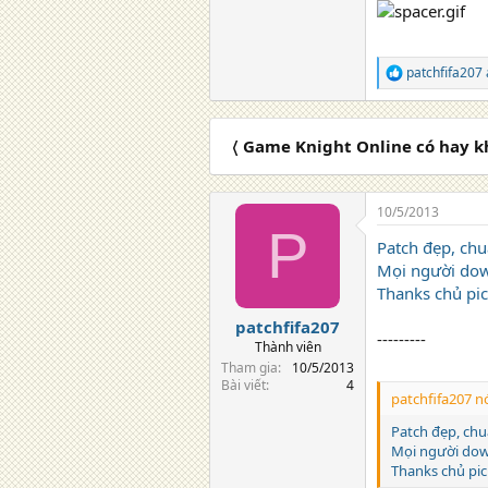
patchfifa207
R
e
a
c
〈 Game Knight Online có hay k
t
i
o
n
10/5/2013
s
P
:
Patch đẹp, chu
Mọi người dow
Thanks chủ pic
patchfifa207
---------
Thành viên
Tham gia
10/5/2013
Bài viết
4
patchfifa207 nó
Patch đẹp, chu
Mọi người dow
Thanks chủ pic