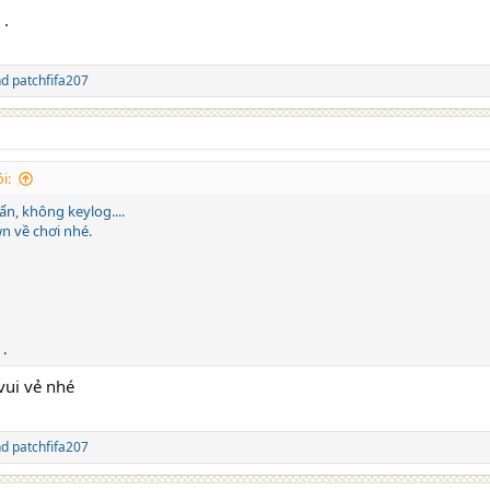
 .
nd
patchfifa207
i:
ẩn, không keylog....
n về chơi nhé.
.
vui vẻ nhé
nd
patchfifa207