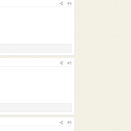
#4
#5
#6