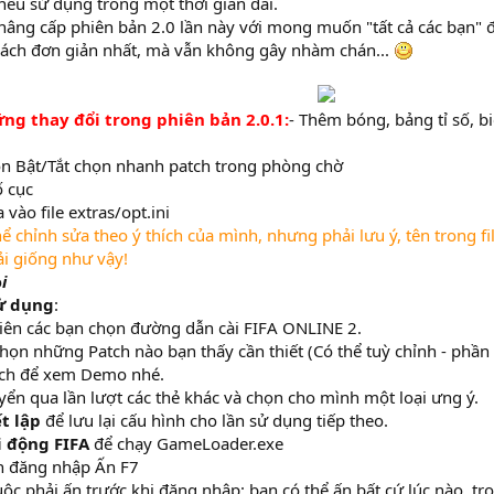
ếu sử dụng trong một thời gian dài.
âng cấp phiên bản 2.0 lần này với mong muốn "tất cả các bạn" đ
cách đơn giản nhất, mà vẫn không gây nhàm chán...
ng thay đổi trong phiên bản 2.0.1:
- Thêm bóng, bảng tỉ số, bi
ọn Bật/Tắt chọn nhanh patch trong phòng chờ
ố cục
 vào file extras/opt.ini
hể chỉnh sửa theo ý thích của mình, nhưng phải lưu ý, tên trong fi
i giống như vậy!
ỗ
i
ử dụng
:
 tiên các bạn chọn đường dẫn cài FIFA ONLINE 2.
chọn những Patch nào bạn thấy cần thiết (Có thể tuỳ chỉnh - phần 
tch để xem Demo nhé.
yển qua lần lượt các thẻ khác và chọn cho mình một loại ưng ý.
t lập
để lưu lại cấu hình cho lần sử dụng tiếp theo.
 động FIFA
để chạy GameLoader.exe
nh đăng nhập Ấn F7
ộc phải ấn trước khi đăng nhập: bạn có thể ấn bất cứ lúc nào, tr