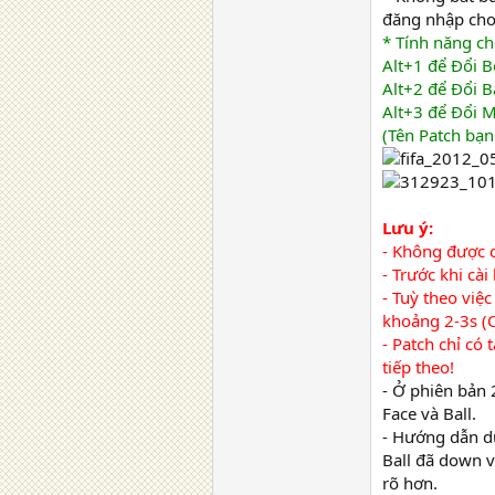
đăng nhập cho 
* Tính năng ch
Alt+1 để Đổi 
Alt+2 để Đổi B
Alt+3 để Đổi M
(Tên Patch bạn
Lưu ý:
- Không được c
- Trước khi cà
- Tuỳ theo việ
khoảng 2-3s (C
- Patch chỉ có
tiếp theo!
- Ở phiên bản 
Face và Ball.
- Hướng dẫn d
Ball đã down v
rõ hơn.