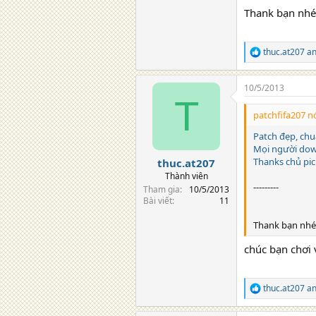
Thank bạn nhé
thuc.at207
a
R
e
a
10/5/2013
c
T
t
i
patchfifa207 nó
o
n
Patch đẹp, chu
s
Mọi người dow
:
Thanks chủ pic
thuc.at207
Thành viên
---------
Tham gia
10/5/2013
Bài viết
11
Thank bạn nhé 
chúc bạn chơi 
thuc.at207
a
R
e
a