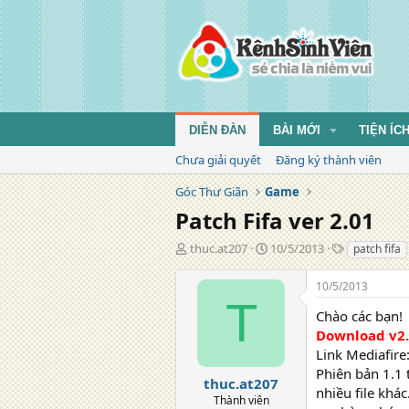
DIỄN ĐÀN
BÀI MỚI
TIỆN ÍC
Chưa giải quyết
Đăng ký thành viên
Góc Thư Giãn
Game
Patch Fifa ver 2.01
T
N
T
thuc.at207
10/5/2013
patch fifa
á
g
ừ
c
à
k
10/5/2013
g
y
h
T
i
đ
ó
Chào các bạn!
ả
ă
a
Download v2.
n
Link Mediafire
g
Phiên bản 1.1 
thuc.at207
nhiều file khá
Thành viên