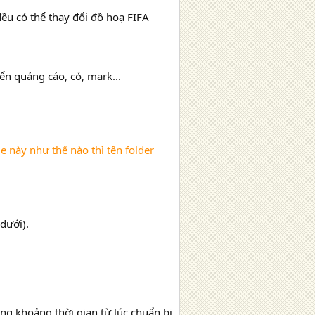
ều có thể thay đổi đồ hoạ FIFA
ển quảng cáo, cỏ, mark...
le này như thế nào thì tên folder
dưới).
ong khoảng thời gian từ lúc chuẩn bị