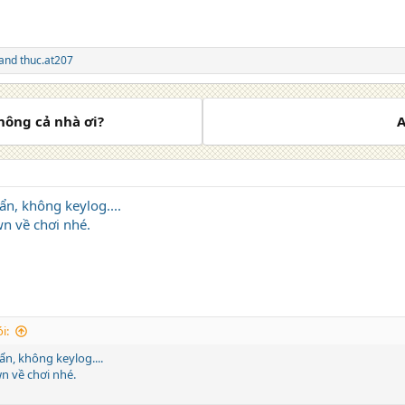
and
thuc.at207
hông cả nhà ơi?
A
ẩn, không keylog....
n về chơi nhé.
i:
ẩn, không keylog....
n về chơi nhé.