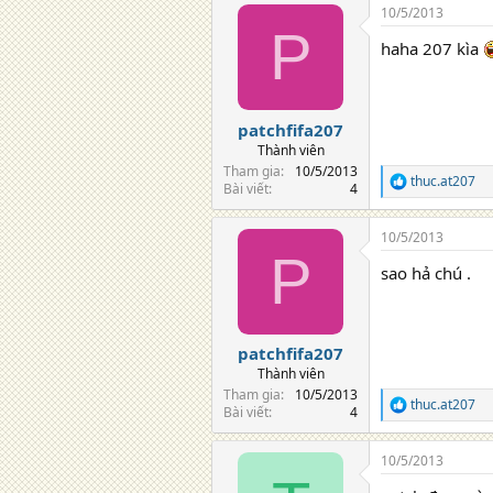
10/5/2013
c
P
t
haha 207 kìa
i
o
n
s
:
patchfifa207
Thành viên
Tham gia
10/5/2013
thuc.at207
R
Bài viết
4
e
a
10/5/2013
c
P
t
sao hả chú .
i
o
n
s
:
patchfifa207
Thành viên
Tham gia
10/5/2013
thuc.at207
R
Bài viết
4
e
a
10/5/2013
c
t