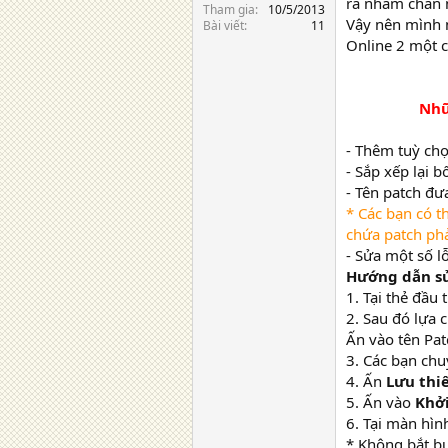
ra nhàm chán n
Tham gia
10/5/2013
Vậy nên mình n
Bài viết
11
Online 2 một 
Nhữ
- Thêm tuỳ ch
- Sắp xếp lại b
- Tên patch đưa
* Các bạn có t
chứa patch phả
- Sửa một số l
Hướng dẫn s
1. Tại thẻ đầu
2. Sau đó lựa 
Ấn vào tên Pa
3. Các bạn chu
4. Ấn
Lưu thiế
5. Ấn vào
Khởi
6. Tại màn hì
* Không bắt bu