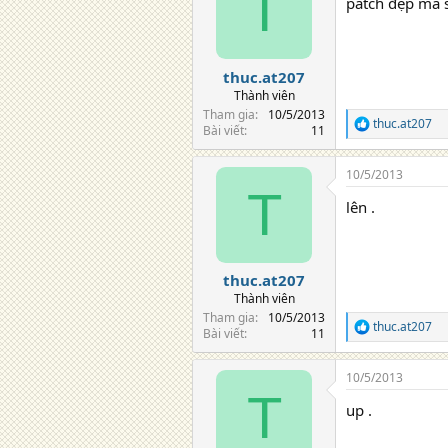
T
patch đẹp mà 
i
o
n
s
:
thuc.at207
Thành viên
Tham gia
10/5/2013
thuc.at207
R
Bài viết
11
e
a
10/5/2013
c
T
t
lên .
i
o
n
s
:
thuc.at207
Thành viên
Tham gia
10/5/2013
thuc.at207
R
Bài viết
11
e
a
10/5/2013
c
T
t
up .
i
o
n