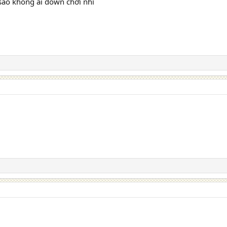
sao không ai down chơi nhỉ