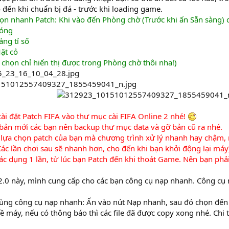
đến khi chuẩn bị đá - trước khi loading game.
ọn nhanh Patch: Khi vào đến Phòng chờ (Trước khi ấn Sẵn sàng) 
Bóng
ảng tỉ số
ặt cỏ
 chọn chỉ hiển thị được trong Phòng chờ thôi nha!)
ài đặt Patch FIFA vào thư mục cài FIFA Online 2 nhé!
i bản mới các bạn nên backup thư mục data và gỡ bản cũ ra nhé.
c lựa chọn patch của bạn mà chương trình xử lý nhanh hay chậm, n
ác lần chơi sau sẽ nhanh hơn, cho đến khi bạn khởi động lại máy
 tác dụng 1 lần, từ lúc bạn Patch đến khi thoát Game. Nên bạn phải
2.0 này, mình cung cấp cho các bạn công cụ nạp nhanh. Công cụ n
ùng công cụ nạp nhanh: Ấn vào nút Nạp nhanh, sau đó chọn đến 
ề máy, nếu có thông báo thì các file đã được copy xong nhé. Chi 