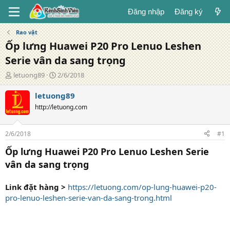
Đăng nhập
Đăng ký
Rao vặt
Ốp lưng Huawei P20 Pro Lenuo Leshen
Serie vân da sang trọng
T
N
letuong89
2/6/2018
á
g
c
à
letuong89
g
y
http://letuong.com
i
đ
ả
ă
n
2/6/2018
#1
g
Ốp lưng Huawei P20 Pro Lenuo Leshen Serie
vân da sang trọng
Link đặt hàng >
https://letuong.com/op-lung-huawei-p20-
pro-lenuo-leshen-serie-van-da-sang-trong.html