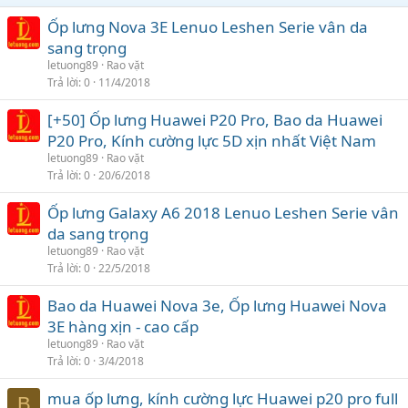
Ốp lưng Nova 3E Lenuo Leshen Serie vân da
sang trọng
letuong89
Rao vặt
Trả lời
0
11/4/2018
[+50] Ốp lưng Huawei P20 Pro, Bao da Huawei
P20 Pro, Kính cường lực 5D xịn nhất Việt Nam
letuong89
Rao vặt
Trả lời
0
20/6/2018
Ốp lưng Galaxy A6 2018 Lenuo Leshen Serie vân
da sang trọng
letuong89
Rao vặt
Trả lời
0
22/5/2018
Bao da Huawei Nova 3e, Ốp lưng Huawei Nova
3E hàng xịn - cao cấp
letuong89
Rao vặt
Trả lời
0
3/4/2018
mua ốp lưng, kính cường lực Huawei p20 pro full
B