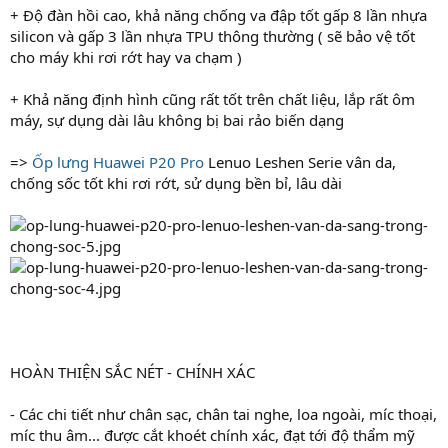
+ Độ đàn hồi cao, khả năng chống va đập tốt gấp 8 lần nhựa
silicon và gấp 3 lần nhựa TPU thông thường ( sẽ bảo vệ tốt
cho máy khi rơi rớt hay va chạm )
+ Khả năng định hình cũng rất tốt trên chất liệu, lắp rất ôm
máy, sự dụng dài lâu không bị bai rảo biến dạng
=>
Ốp lưng Huawei P20 Pro
Lenuo Leshen Serie vân da,
chống sốc tốt khi rơi rớt, sử dụng bền bỉ, lâu dài
HOÀN THIỆN SẮC NÉT - CHÍNH XÁC
- Các chi tiết như chân sạc, chân tai nghe, loa ngoài, míc thoại,
míc thu âm... được cắt khoét chính xác, đạt tới độ thẩm mỹ