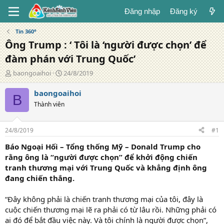
Đăng nhập
Đăng ký
Tin 360°
Ông Trump : ‘ Tôi là ‘người được chọn’ để
đàm phán với Trung Quốc’
T
N
baongoaihoi
24/8/2019
á
g
c
à
baongoaihoi
B
g
y
Thành viên
i
đ
ả
ă
n
24/8/2019
#1
g
Báo Ngoại Hối – Tổng thống Mỹ – Donald Trump cho
rằng ông là “người được chọn” để khởi động chiến
tranh thương mại với Trung Quốc và khẳng định ông
đang chiến thắng.
“Đây không phải là chiến tranh thương mại của tôi, đây là
cuộc chiến thương mại lẽ ra phải có từ lâu rồi. Những phải có
ai đó để bắt đầu việc này. Và tôi chính là người được chọn”,