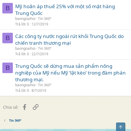
Mỹ hoãn áp thuế 25% với một số mặt hàng
B
Trung Quốc
baongoaihoi
Tin 360°
Trả lời
0
12/7/2019
Các công ty nước ngoài rút khỏi Trung Quốc do
B
chiến tranh thương mại
baongoaihoi
Tin 360°
Trả lời
0
22/7/2019
Trung Quốc sẽ dừng mua sản phẩm nông
B
nghiệp của Mỹ nếu Mỹ ‘lật kèo’ trong đàm phán
thương mại.
baongoaihoi
Tin 360°
Trả lời
0
8/7/2019
Facebook
Liên kết
Chia sẻ:
Tin 360°
Top