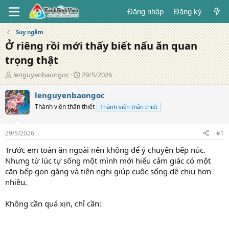
Đăng nhập
Đăng ký
Suy ngẫm
Ở riêng rồi mới thấy biết nấu ăn quan
trọng thật
T
N
lenguyenbaongoc
29/5/2026
á
g
c
à
lenguyenbaongoc
g
y
Thành viên thân thiết
Thành viên thân thiết
i
đ
ả
ă
n
29/5/2026
#1
g
Trước em toàn ăn ngoài nên không để ý chuyện bếp núc.
Nhưng từ lúc tự sống một mình mới hiểu cảm giác có một
căn bếp gọn gàng và tiện nghi giúp cuộc sống dễ chịu hơn
nhiều.
Không cần quá xịn, chỉ cần: