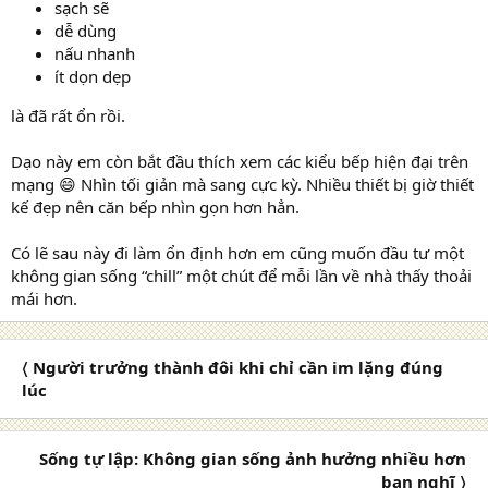
sạch sẽ
dễ dùng
nấu nhanh
ít dọn dẹp
là đã rất ổn rồi.
Dạo này em còn bắt đầu thích xem các kiểu bếp hiện đại trên
mạng 😄 Nhìn tối giản mà sang cực kỳ. Nhiều thiết bị giờ thiết
kế đẹp nên căn bếp nhìn gọn hơn hẳn.
Có lẽ sau này đi làm ổn định hơn em cũng muốn đầu tư một
không gian sống “chill” một chút để mỗi lần về nhà thấy thoải
mái hơn.
〈 Người trưởng thành đôi khi chỉ cần im lặng đúng
lúc
Sống tự lập: Không gian sống ảnh hưởng nhiều hơn
bạn nghĩ 〉