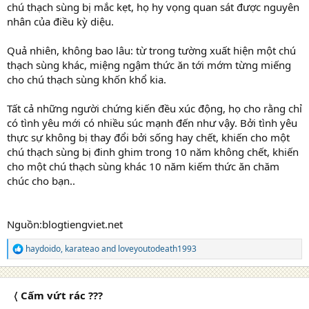
chú thạch sùng bị mắc kẹt, họ hy vọng quan sát được nguyên
nhân của điều kỳ diệu.
Quả nhiên, không bao lâu: từ trong tường xuất hiện một chú
thạch sùng khác, miệng ngậm thức ăn tới mớm từng miếng
cho chú thạch sùng khốn khổ kia.
Tất cả những người chứng kiến đều xúc động, họ cho rằng chỉ
có tình yêu mới có nhiều súc mạnh đến như vậy. Bởi tình yêu
thực sự không bị thay đổi bởi sống hay chết, khiến cho một
chú thạch sùng bị đinh ghim trong 10 năm không chết, khiến
cho một chú thạch sùng khác 10 năm kiếm thức ăn chăm
chúc cho bạn..
Nguồn:blogtiengviet.net
haydoido
,
karateao
and
loveyoutodeath1993
R
e
a
c
〈 Cấm vứt rác ???
t
i