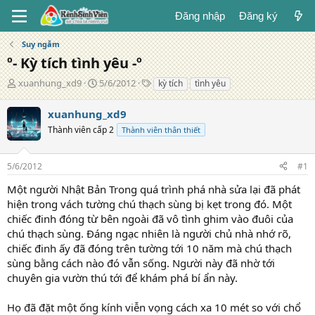
Đăng nhập
Đăng ký
Suy ngẫm
º- Kỳ tích tình yêu -º
T
N
T
xuanhung_xd9
5/6/2012
kỳ tích
tình yêu
á
g
ừ
c
à
k
xuanhung_xd9
g
y
h
Thành viên cấp 2
Thành viên thân thiết
i
đ
ó
ả
ă
a
n
5/6/2012
#1
g
Một người Nhật Bản Trong quá trình phá nhà sửa lại đã phát
hiện trong vách tường chú thạch sùng bị kẹt trong đó. Một
chiếc đinh đóng từ bên ngoài đã vô tình ghim vào đuôi của
chú thạch sùng. Đáng ngạc nhiên là người chủ nhà nhớ rõ,
chiếc đinh ấy đã đóng trên tường tới 10 năm mà chú thạch
sùng bằng cách nào đó vẫn sống. Người này đã nhờ tới
chuyên gia vườn thú tới để khám phá bí ẩn này.
Họ đã đặt một ống kính viễn vọng cách xa 10 mét so với chổ