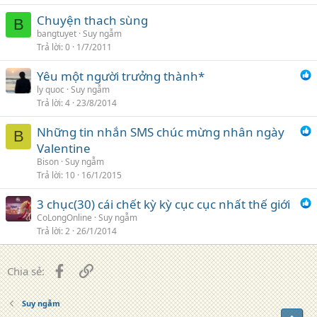
Chuyện thach sùng
B
bangtuyet
Suy ngẫm
Trả lời
0
1/7/2011
Yêu một người trưởng thành*
ly quoc
Suy ngẫm
Trả lời
4
23/8/2014
Những tin nhắn SMS chúc mừng nhân ngày
B
Valentine
Bison
Suy ngẫm
Trả lời
10
16/1/2015
3 chục(30) cái chết kỳ kỳ cục cục nhất thế giới
CoLongOnline
Suy ngẫm
Trả lời
2
26/1/2014
Facebook
Liên kết
Chia sẻ:
Suy ngẫm