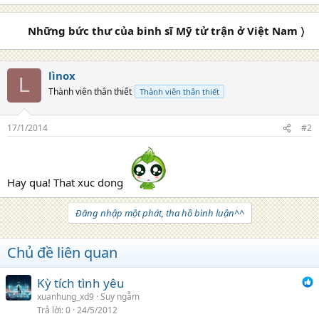
o
n
Những bức thư của binh sĩ Mỹ tử trận ở Việt Nam 〉
s
:
lìnox
L
Thành viên thân thiết
Thành viên thân thiết
17/1/2014
#2
Hay qua! That xuc dong
Đăng nhập một phát, tha hồ bình luận^^
Chủ đề liên quan
Kỳ tích tình yêu
xuanhung_xd9
Suy ngẫm
Trả lời
0
24/5/2012