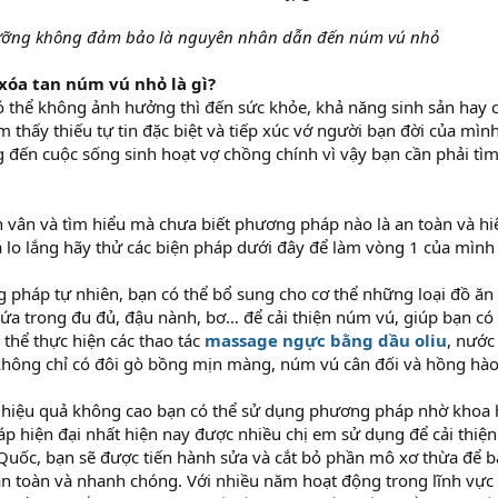
ưỡng không đảm bảo là nguyên nhân dẫn đến núm vú nhỏ
xóa tan núm vú nhỏ là gì?
 thể không ảnh hưởng thì đến sức khỏe, khả năng sinh sản hay 
 thấy thiếu tự tin đặc biệt và tiếp xúc vớ người bạn đời của mì
đến cuộc sống sinh hoạt vợ chồng chính vì vậy bạn cần phải tì
 vân và tìm hiểu mà chưa biết phương pháp nào là an toàn và h
 lo lắng hãy thử các biện pháp dưới đây để làm vòng 1 của mình
 pháp tự nhiên, bạn có thể bổ sung cho cơ thể những loại đồ ăn s
ứa trong đu đủ, đậu nành, bơ… để cải thiện núm vú, giúp bạn có
 thể thực hiện các thao tác
massage ngực bằng dầu oliu
, nước
hông chỉ có đôi gò bồng mịn màng, núm vú cân đối và hồng hào 
 hiệu quả không cao bạn có thể sử dụng phương pháp nhờ khoa
áp hiện đại nhất hiện nay được nhiều chị em sử dụng để cải thiện
uốc, bạn sẽ được tiến hành sửa và cắt bỏ phần mô xơ thừa để 
n toàn và nhanh chóng. Với nhiều năm hoạt động trong lĩnh vực