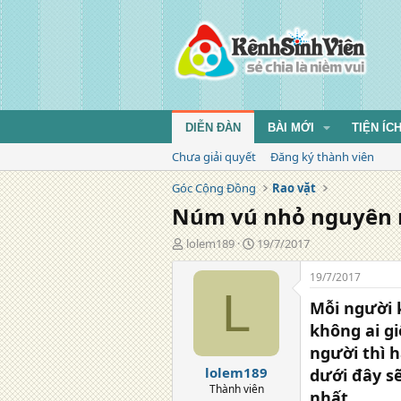
DIỄN ĐÀN
BÀI MỚI
TIỆN ÍC
Chưa giải quyết
Đăng ký thành viên
Góc Cộng Đồng
Rao vặt
Núm vú nhỏ nguyên n
T
N
lolem189
19/7/2017
á
g
c
à
19/7/2017
g
y
L
Mỗi người 
i
đ
ả
ă
không ai g
n
người thì h
g
lolem189
dưới đây s
Thành viên
nhất.