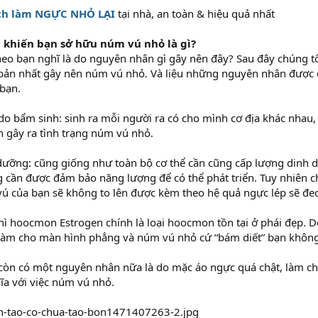
ch làm NGỰC NHỎ LẠI
tại nhà, an toàn & hiệu quả nhất
khiến bạn sở hữu núm vú nhỏ là gì?
eo bạn nghĩ là do nguyên nhân gì gây nên đây? Sau đây chúng t
 bản nhất gây nên núm vú nhỏ. Và liệu những nguyên nhân được đ
bạn.
o bẩm sinh: sinh ra mỗi người ra có cho mình cơ địa khác nhau
 gây ra tình trạng núm vú nhỏ.
dưỡng: cũng giống như toàn bộ cơ thể cần cũng cấp lượng dinh d
 cần được đảm bảo năng lượng để có thể phát triển. Tuy nhiên c
vú của bạn sẽ không to lên được kèm theo hệ quả ngực lép sẽ đe
thì hoocmon Estrogen chính là loại hoocmon tồn tại ở phái đẹp
làm cho màn hình phẳng và núm vú nhỏ cứ “bám diết” bạn không
còn có một nguyên nhân nữa là do mặc áo ngực quá chật, làm c
ĩa với việc núm vú nhỏ.