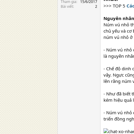
Tham gia
15/6/2017
>>> TOP 5
Cá
Bài viết
2
Nguyên nhân 
Núm vú nhỏ th
chủ yếu và cơ
núm vú nhỏ ở 
- Núm vú nhỏ d
là nguyên nhân
- Chế độ dinh 
vậy. Ngực cũng
lên rằng núm 
- Như đã biết 
kém hiệu quả 
- Núm vú nhỏ 
triển đồng ngh