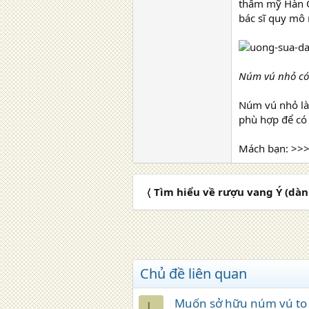
thẩm mỹ Hàn Qu
bác sĩ quy mô 
Núm vú nhỏ có
Núm vú nhỏ là
phù hợp để có
Mách bạn: >>
〈 Tìm hiểu về rượu vang Ý (dà
Chủ đề liên quan
Muốn sở hữu núm vú to l
L