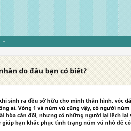
H
hân do đâu bạn có biết?
khi sinh ra đều sở hữu cho mình thân hình, vóc d
iống ai. Vòng 1 và núm vú cũng vậy, có người núm
ài hòa cân đối, nhưng có những người lại lệch lại
ẽ giúp bạn khắc phục tình trạng núm vú nhỏ để c