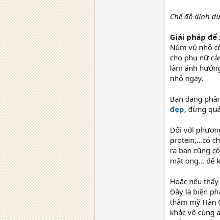
Chế độ dinh d
Giải pháp để 
Núm vú nhỏ có
cho phụ nữ cảm
làm ảnh hưởng 
nhỏ ngay.
Bạn đang phân
đẹp
, đừng quá
Đối với phương
protein,…có ch
ra bạn cũng có
mật ong… để k
Hoặc nếu thấy
Đây là biện ph
thẩm mỹ Hàn Q
khắc vô cùng a