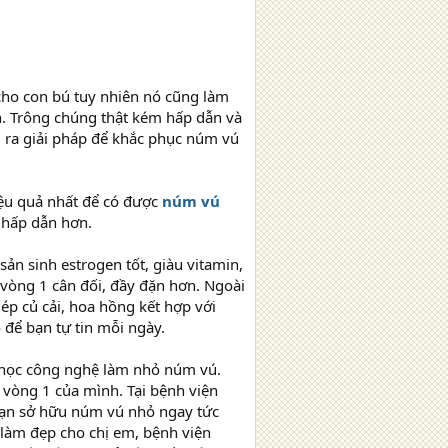
cho con bú tuy nhiên nó cũng làm
nh. Trông chúng thật kém hấp dẫn và
m ra giải pháp để khắc phục núm vú
iệu quả nhất để có được
núm vú
 hấp dẫn hơn.
ản sinh estrogen tốt, giàu vitamin,
 vòng 1 cân đối, đầy đặn hơn. Ngoài
 ép củ cải, hoa hồng kết hợp với
để bạn tự tin mỗi ngày.
 học công nghệ làm nhỏ núm vú.
 vòng 1 của mình. Tại bệnh viện
bạn sở hữu núm vú nhỏ ngay tức
 làm đẹp cho chị em, bệnh viện