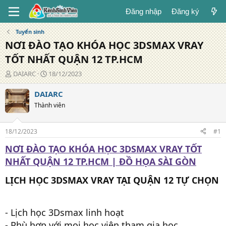
Đăng nhập
Đăng ký
Tuyển sinh
NƠI ĐÀO TẠO KHÓA HỌC 3DSMAX VRAY
TỐT NHẤT QUẬN 12 TP.HCM
T
N
DAIARC
18/12/2023
á
g
c
à
DAIARC
g
y
Thành viên
i
đ
ả
ă
n
18/12/2023
#1
g
NƠI ĐÀO TẠO KHÓA HỌC 3DSMAX VRAY TỐT
NHẤT QUẬN 12 TP.HCM | ĐỒ HỌA SÀI GÒN
LỊCH HỌC 3DSMAX VRAY TẠI QUẬN 12 TỰ CHỌN
- Lịch học 3Dsmax linh hoạt
- Phù hợp với mọi học viên tham gia học