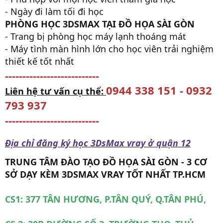
- Ngày đi làm tối đi học
PHÒNG HỌC 3DSMAX TẠI ĐỒ HỌA SÀI GÒN
- Trang bị phòng học máy lạnh thoáng mát
- Máy tình màn hình lớn cho học viên trải nghiệm
thiết kế tốt nhất
---------------------------
0944 338 151 - 0932
Liên hệ tư vấn cụ thể:
793 937
---------------------------
Địa chỉ đăng ký học 3DsMax vray ở quận 12
TRUNG TÂM ĐÀO TẠO ĐỒ HỌA SÀI GÒN - 3 CƠ
SỞ DẠY KÈM 3DSMAX VRAY TỐT NHẤT TP.HCM
CS1: 377 TÂN HƯƠNG, P.TÂN QUÝ, Q.TÂN PHÚ,