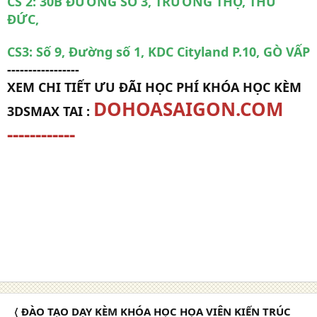
CS 2: 30B ĐƯỜNG SỐ 3, TRƯỜNG THỌ, THỦ
ĐỨC,
CS3: Số 9, Đường số 1, KDC Cityland P.10, GÒ VẤP
-----------------
XEM CHI TIẾT ƯU ĐÃI HỌC PHÍ KHÓA HỌC KÈM
DOHOASAIGON.COM
3DSMAX TAI :
------------
hoc 3dmax o quan 12 | hoc km 3dsmax cap toc
quan 12 | day 3dmax uy tin o quan 12 | khoa
hoc 3dsmax o quan 12 | lop hoc 3dmax vray tot
nhat quan 12 | dang ky hoc 3dmax o dau quan
12
〈 ĐÀO TẠO DẠY KÈM KHÓA HỌC HỌA VIÊN KIẾN TRÚC