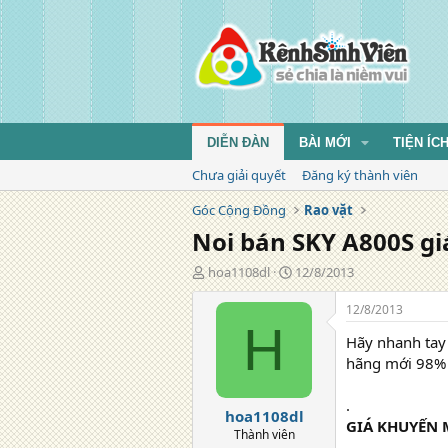
DIỄN ĐÀN
BÀI MỚI
TIỆN ÍC
Chưa giải quyết
Đăng ký thành viên
Góc Cộng Đồng
Rao vặt
Noi bán SKY A800S giá
T
N
hoa1108dl
12/8/2013
á
g
c
à
12/8/2013
g
y
H
Hãy nhanh tay
i
đ
ả
ă
hãng mới 98% 
n
g
.
hoa1108dl
GIÁ KHUYẾN M
Thành viên