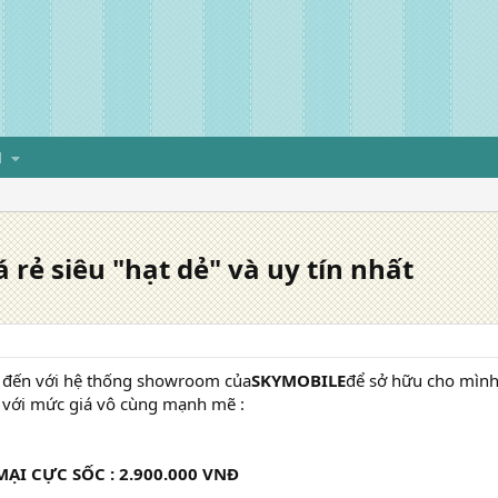
H
 rẻ siêu "hạt dẻ" và uy tín nhất
 đến với hệ thống showroom của
SKYMOBILE
để sở hữu cho mình 
với mức giá vô cùng mạnh mẽ :
ẠI CỰC SỐC : 2.900.000 VNĐ