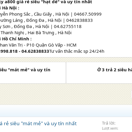
ky a800 giá rẻ siêu "hạt dẻ" và uy tín nhất
 Hà Nội :
uyễn Phong Sắc , Cầu Giấy , Hà Nội | 04667.50999
Đường Láng , Đống Đa , Hà Nội | 0462838833
ây Sơn , Đống Đa , Hà Nội | 04.62755118
 Thanh Nghị , Hai Bà Trưng , Hà Nội
 Hồ Chí Minh :
Phan Văn Trị - P10 Quận Gò Vấp - HCM
8998.818 - 04.62838833
Tư vấn thắc mắc sp 24/24h
siêu "mát mẻ" và uy tín
Ở 3 trả 2 siêu 
á rẻ siêu "mát mẻ" và uy tín nhất
Trả lời
Lượt xem