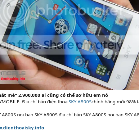
mát mẻ" 2.900.000 ai cũng có thể sơ hữu em nó
YMOBILE- Địa chỉ bán điện thoại
SKY A800S
chính hãng mới 98% tạ
KY A800S noi ban SKY A800S địa chỉ bán SKY A800S noi ban SKY A
.dienthoaisky.info