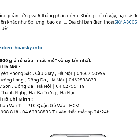
áng phần cứng và 6 tháng phần mềm. Không chỉ có vậy, bạn sẽ đ
ện khác như ốp lưng, bao da .... Địa chỉ bán điện thoại
SKY A800S
t dẻ"
dienthoaisky.info
800 giá rẻ siêu "mát mẻ" và uy tín nhất
 Hà Nội :
uyễn Phong Sắc , Cầu Giấy , Hà Nội | 04667.50999
Đường Láng , Đống Đa , Hà Nội | 0462838833
ây Sơn , Đống Đa , Hà Nội | 04.62755118
 Thanh Nghị , Hai Bà Trưng , Hà Nội
 Hồ Chí Minh :
Phan Văn Trị - P10 Quận Gò Vấp - HCM
8998.818 - 04.62838833 Tư vấn thắc mắc sp 24/24h