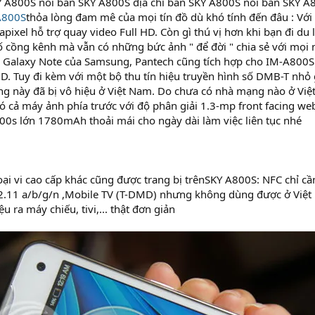
KY A800S noi ban SKY A800S địa chỉ bán SKY A800S noi ban SKY A
A800S
thỏa lòng đam mê của mọi tín đồ dù khó tính đến đâu : Với
ixel hỗ trợ quay video Full HD. Còn gì thú vị hơn khi bạn đi d
ố cồng kênh mà vẫn có những bức ảnh " để đời " chia sẻ với mọ
y Galaxy Note của Samsung, Pantech cũng tích hợp cho IM-A800S 
HD. Tuy đi kèm với một bộ thu tín hiệu truyền hình số DMB-T nh
ng này đã bị vô hiệu ở Việt Nam. Do chưa có nhà mạng nào ở Việ
ó cả máy ảnh phía trước với độ phân giải 1.3-mp front facing w
00s lớn 1780mAh thoải mái cho ngày dài làm việc liên tục nhé
oại vi cao cấp khác cũng được trang bị trênSKY A800S: NFC chỉ cần 
2.11 a/b/g/n ,Mobile TV (T-DMD) nhưng không dùng được ở Việt
ệu ra máy chiếu, tivi,... thật đơn giản