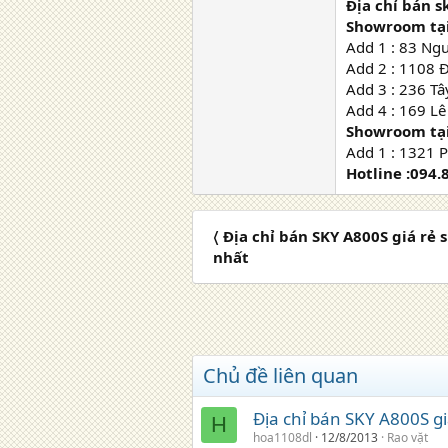
Địa chỉ bán s
Showroom tại
Add 1 : 83 Ng
Add 2 : 1108 
Add 3 : 236 T
Add 4 : 169 Lê
Showroom tại
Add 1 : 1321 
Hotline :094.
〈 Địa chỉ bán SKY A800S giá rẻ 
nhất
Chủ đề liên quan
Địa chỉ bán SKY A800S gi
H
hoa1108dl
12/8/2013
Rao vặt