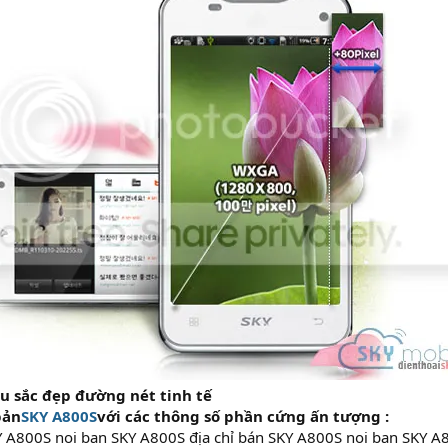
u sắc đẹp đường nét tinh tế
bản
SKY A800S
với các thông số phần cứng ấn tượng :
KY A800S noi ban SKY A800S địa chỉ bán SKY A800S noi ban SKY A