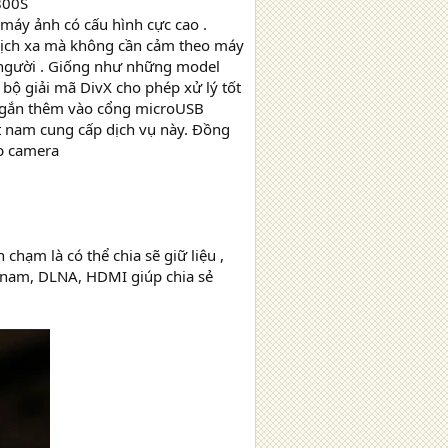
800S
 máy ảnh có cấu hình cực cao .
u lịch xa mà không cần cảm theo máy
i người . Giống như những model
bộ giải mã DivX cho phép xử lý tốt
ỏ gắn thêm vào cổng microUSB
t nam cung cấp dịch vụ này. Đồng
eb camera
chạm là có thể chia sẽ giữ liệu ,
 nam, DLNA, HDMI giúp chia sẻ