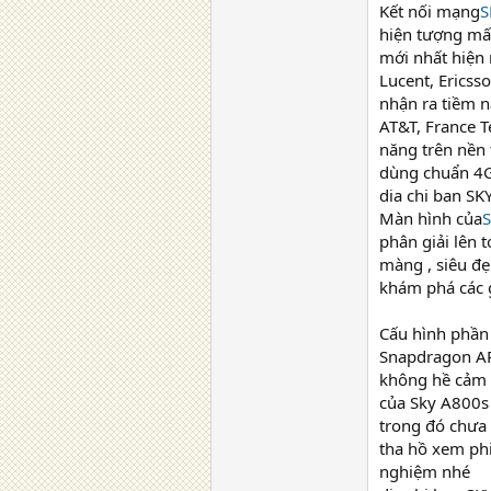
Kết nối mạng
S
hiện tượng mấ
mới nhất hiện n
Lucent, Ericss
nhận ra tiềm n
AT&T, France T
năng trên nền 
dùng chuẩn 4
dia chi ban S
Màn hình của
phân giải lên 
màng , siêu đẹ
khám phá các 
Cấu hình phần
Snapdragon AP
không hề cảm 
của Sky A800s 
trong đó chưa 
tha hồ xem phi
nghiệm nhé