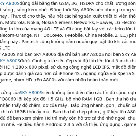
KY A800S
dùng dải băng tần GSM, 3G, HSDPA cho chất lượng sóng
t sóng , sóng kém nhé . Đồng thời Sky A800s tiên phong trong v
ay . Thực tế cho thấy, hầu hết các hãng sản xuất thiết bị viễn thô
on, Motorola, Nokia, Nokia Siemens Networks, Huawei, LG Electron
ăng to lớn của mạng 4G LTE và đã cùng bắt tay với các telco lớn tr
elecom-Orange, NTT DoCoMo, T-Mobile, China Mobile, ZTE...) phá
tảng này . Pantech cũng không nằm ngoài quy luật đó khi các mo
G LTE
KY A800S noi ban SKY A800S địa chỉ bán SKY A800S noi ban SKY A
SKY A800S
được đánh giá là siêu đẹp với độ lớn lên tới 4.5-inch
tới HD 1.280 x 800 pixel, sử dụng công nghệ LCD IPS, mật độ đi
p được đánh giá cao hơn cả iPhone 4S , ngang ngửa với Xperia S 
game, phim HD trên A800s với cảm nhận hoàn toàn mới.
 cứng của
SKY A800S
siêu khủng làm điên đảo các tín đồ cộng nghệ 
Q8060 lõi kép tốc độ 1,5 GHz, bộ nhớ RAM 1GB . Bạn tha hồ ch
nhận thấy độ chậm, đơ của máy . Đáp ứng nhanh, gọn , chuẩn xá
chỉ có 16GB thôi ấy mà . Bạn tha hồ chép phim , giữ liệu lên A
đủ để bạn xem phim Hd thì máy còn hỗ trợ cả thẻ nhớ ngoài chu
m nhé. Hệ điều hành Android 2.3.5 với cả triệu ứng dụng , game