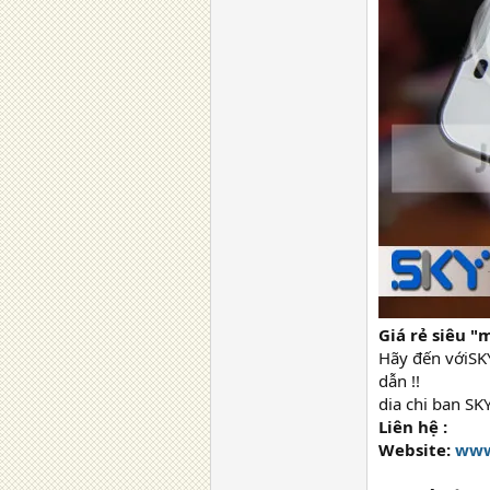
Giá rẻ siêu "
Hãy đến vớiSK
dẫn !!
dia chi ban S
Liên hệ :
Website:
www