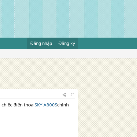
Đăng nhập
Đăng ký
#1
chiếc điện thoại
SKY A800S
chính