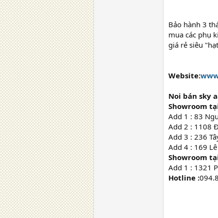
Bảo hành 3 th
mua các phụ ki
giá rẻ siêu "hạ
Website:
www.
Noi bán sky a
Showroom tại
Add 1 : 83 Ng
Add 2 : 1108 
Add 3 : 236 T
Add 4 : 169 Lê
Showroom tại
Add 1 : 1321 
Hotline :
094.