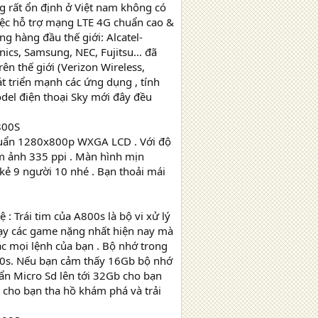
 rất ổn định ở Việt nam không có
iệc hỗ trợ mạng LTE 4G chuẩn cao &
ng hàng đầu thế giới: Alcatel-
ics, Samsung, NEC, Fujitsu... đã
ên thế giới (Verizon Wireless,
t triển mạnh các ứng dụng , tính
del điện thoại Sky mới đây đều
800S
 chuẩn 1280x800p WXGA LCD . Với độ
ểm ảnh 335 ppi . Màn hình mịn
kẻ 9 người 10 nhé . Bạn thoải mái
: Trái tim của A800s là bộ vi xử lý
ạy các game nặng nhất hiện nay mà
c mọi lệnh của bạn . Bộ nhớ trong
800s. Nếu bạn cảm thấy 16Gb bộ nhớ
ẩn Micro Sd lên tới 32Gb cho bạn
 cho bạn tha hồ khám phá và trải