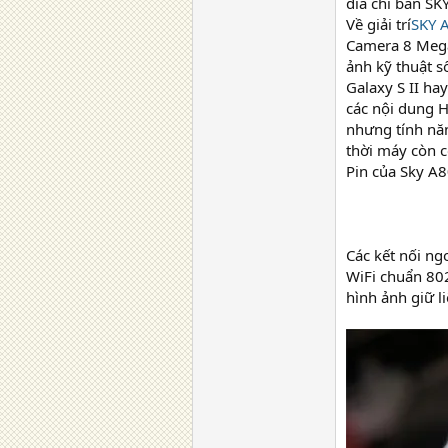
dia chi ban S
Về giải trí
SKY 
Camera 8 Megap
ảnh kỹ thuật s
Galaxy S II ha
các nội dung 
nhưng tính nă
thời máy còn c
Pin của Sky A8
Các kết nối ng
WiFi chuẩn 80
hình ảnh giữ li