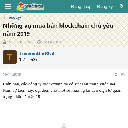
Đăng nhập
Đăng ký
Rao vặt
Những vụ mua bán blockchain chủ yếu
năm 2019
T
N
tranvanthe92cd
16/11/2019
á
g
c
à
tranvanthe92cd
T
g
y
Thành viên
i
đ
ả
ă
n
16/11/2019
#1
g
Hiện nay, các công ty blockchain đã có sự cạnh tranh khốc liệt.
Năm sự kiện nay, đại diện cho một số mua vụ lại tiền điện tử quan
trọng nhất năm 2019.