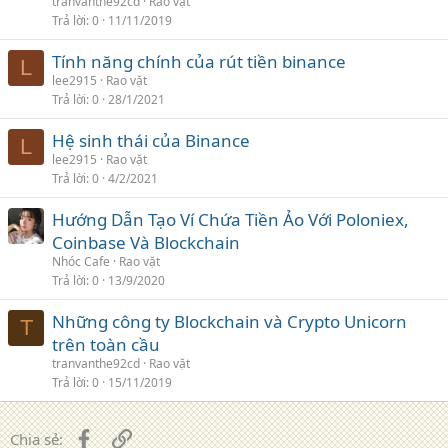
tranvanthe92cd
Rao vặt
Trả lời
0
11/11/2019
Tính năng chính của rút tiền binance
L
lee2915
Rao vặt
Trả lời
0
28/1/2021
Hệ sinh thái của Binance
L
lee2915
Rao vặt
Trả lời
0
4/2/2021
Hướng Dẫn Tạo Ví Chứa Tiền Ảo Với Poloniex,
Coinbase Và Blockchain
Nhóc Cafe
Rao vặt
Trả lời
0
13/9/2020
Những công ty Blockchain và Crypto Unicorn
T
trên toàn cầu
tranvanthe92cd
Rao vặt
Trả lời
0
15/11/2019
Facebook
Liên kết
Chia sẻ: