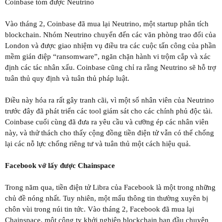
Coinbase tóm được Neutrino
Vào tháng 2, Coinbase đã mua lại Neutrino, một startup phân tích
blockchain. Nhóm Neutrino chuyển đến các văn phòng trao đổi của
London và được giao nhiệm vụ điều tra các cuộc tấn công của phần
mềm gián điệp “ransomware”, ngăn chặn hành vi trộm cắp và xác
định các tác nhân xấu. Coinbase cũng chỉ ra rằng Neutrino sẽ hỗ trợ
tuân thủ quy định và tuân thủ pháp luật.
Điều này hóa ra rất gây tranh cãi, vì một số nhân viên của Neutrino
trước đây đã phát triển các tool giám sát cho các chính phủ độc tài.
Coinbase cuối cùng đã đưa ra yêu cầu và cưỡng ép các nhân viên
này, và thử thách cho thấy cộng đồng tiền điện tử vẫn có thể chống
lại các nỗ lực chống riêng tư và tuân thủ một cách hiệu quả.
Facebook vớ lấy được Chainspace
Trong năm qua, tiền điện tử Libra của Facebook là một trong những
chủ đề nóng nhất. Tuy nhiên, một mẩu thông tin thường xuyên bị
chôn vùi trong núi tin tức. Vào tháng 2, Facebook đã mua lại
Chainspace, một công ty khởi nghiệp blockchain ban đầu chuyên