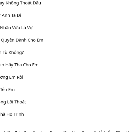
hạy Không Thoát Đâu
 Anh Ta Đi
h Nhân Vừa Là Vợ
c Quyền Dành Cho Em
m Tù Không?
Xin Hãy Tha Cho Em
ương Em Rồi
 Tên Em
ông Lối Thoát
hà Họ Trịnh