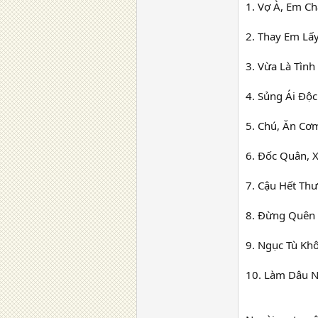
1. Vợ À, Em C
2. Thay Em Lấy
3. Vừa Là Tìn
4. Sủng Ái Độ
5. Chú, Ăn Cơ
6. Đốc Quân, 
7. Cậu Hết Th
8. Đừng Quên
9. Ngục Tù Kh
10. Làm Dâu N