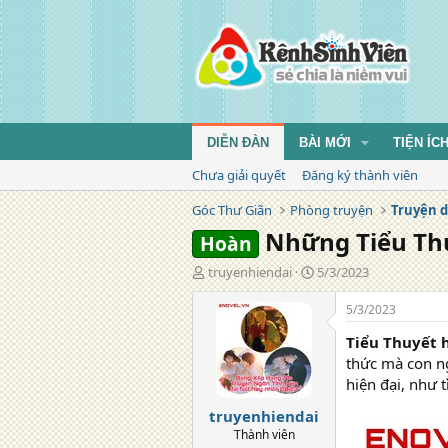
DIỄN ĐÀN
BÀI MỚI
TIỆN ÍC
Chưa giải quyết
Đăng ký thành viên
Góc Thư Giãn
Phòng truyện
Truyện d
Những Tiểu Thu
Hoàn
T
N
truyenhiendai
5/3/2023
á
g
c
à
5/3/2023
g
y
Tiểu Thuyết 
i
đ
ả
ă
thức mà con ng
n
hiện đại, như t
g
truyenhiendai
Thành viên