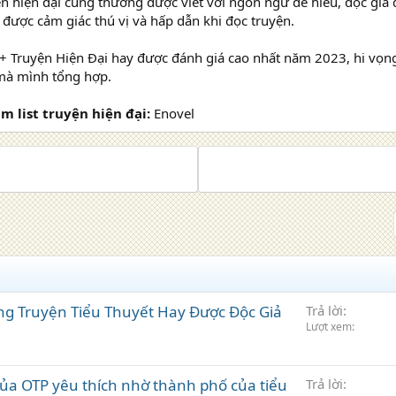
ện hiện đại cũng thường được viết với ngôn ngữ dễ hiểu, độc giả 
được cảm giác thú vị và hấp dẫn khi đọc truyện.
+ Truyện Hiện Đại hay được đánh giá cao nhất năm 2023, hi vọng
 mà mình tổng hợp.
 list truyện hiện đại:
Enovel
g Truyện Tiểu Thuyết Hay Được Độc Giả
Trả lời
Lượt xem
của OTP yêu thích nhờ thành phố của tiểu
Trả lời