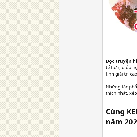
Đọc truyện h
tế hơn, giúp h
tính giải trí c
Những tác phẩm
thích nhất, xế
Cùng KEN
năm 2023