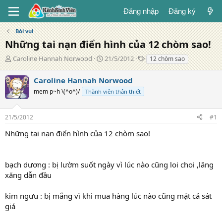
Đăng nhập
Đăng ký
Bói vui
Những tai nạn điển hình của 12 chòm sao!
T
N
T
Caroline Hannah Norwood
21/5/2012
12 chòm sao
á
g
ừ
c
à
k
Caroline Hannah Norwood
g
y
h
mem p~h \(^o^)/
Thành viên thân thiết
i
đ
ó
ả
ă
a
n
21/5/2012
#1
g
Những tai nạn điển hình của 12 chòm sao!
bạch dương : bị lườm suốt ngày vì lúc nào cũng loi choi ,lăng
xăng dẫn đầu
kim ngưu : bị mắng vì khi mua hàng lúc nào cũng mặt cả sát
giá