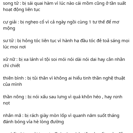
song tử : bị sái quai hàm vì lúc nào cái mồm cũng ở tần suất
hoạt động liên tục
cự giải : bị nghẹo cổ vì cả ngày ngồi cùng 1 tư thế để mơ
mộng
sư tử : bị hỏng tóc liên tục vì hành hạ đầu tóc đẻ toả sáng mọi
lúc mọi nơi
xử nữ : bị xa lánh vì tội soi mói nói dài nói dai hay cằn nhằn
chì chiết
thiên bình : bị tủi thân vì không ai hiểu tinh thần nghệ thuật
của mình
thần nông : bị nói xấu sau lưng vì quá khôn héo , hay nịnh
nọt
nhân mã : bị rách giày mòn lốp vì quanh năm suốt tháng
đánh bóng vỉa hè lòng đường