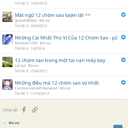
Trả lời
3
10/9/2015
Mật ngữ 12 chòm sao lượm lặt ^^
gracefulkitten
Bói vui
Trả lời
2
25/6/2012
Những Cái Nhất Thú Vị Của 12 Chòm Sao - p2
blackstar1620
Bói vui
Trả lời
6
1/4/2014
12 chòm sao trong một tai nạn máy bay
cat bui
Bói vui
Trả lời
8
25/4/2012
Những điều mà 12 chòm sao sợ nhất
Caroline Hannah Norwood
Bói vui
Trả lời
7
11/10/2013
Facebook
Liên kết
Chia sẻ:
Bói vui