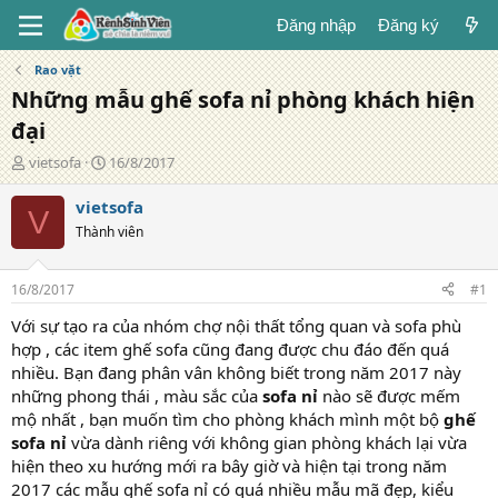
Đăng nhập
Đăng ký
Rao vặt
Những mẫu ghế sofa nỉ phòng khách hiện
đại
T
N
vietsofa
16/8/2017
á
g
c
à
vietsofa
V
g
y
Thành viên
i
đ
ả
ă
n
16/8/2017
#1
g
Với sự tạo ra của nhóm chợ nội thất tổng quan và sofa phù
hợp , các item ghế sofa cũng đang được chu đáo đến quá
nhiều. Bạn đang phân vân không biết trong năm 2017 này
những phong thái , màu sắc của
sofa nỉ
nào sẽ được mếm
mộ nhất , bạn muốn tìm cho phòng khách mình một bộ
ghế
sofa nỉ
vừa dành riêng với không gian phòng khách lại vừa
hiện theo xu hướng mới ra bây giờ và hiện tại trong năm
2017 các mẫu ghế sofa nỉ có quá nhiều mẫu mã đẹp, kiểu