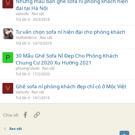
Những mẫu bàn ghế sofa nỉ phòng khách hiện
V
đại tại Hà Nội
vietsofa
Rao vặt
Trả lời
0
20/3/2018
Tư vấn chọn sofa nỉ hiện đại cho phòng khách
noithatdecor
Rao vặt
Trả lời
0
10/10/2019
30 Mẫu Ghế Sofa Nỉ Đẹp Cho Phòng Khách
P
Chung Cư 2020 Xu Hướng 2021
phuongcolado
Rao vặt
Trả lời
0
17/2/2020
Ghế sofa nỉ phòng khách đẹp chỉ có ở Mộc Việt
V
vietsofa
Rao vặt
Trả lời
0
10/1/2018
Facebook
Liên kết
Chia sẻ:
Rao vặt