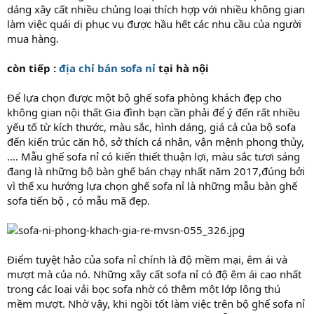
dáng xây cất nhiều chủng loại thích hợp với nhiều không gian
làm việc quái dị phục vụ được hầu hết các nhu cầu của người
mua hàng.
còn tiếp :
địa chỉ bán sofa nỉ
tại hà nội
Để lựa chọn được một bộ ghế sofa phòng khách đẹp cho
không gian nội thất Gia đình bạn cần phải để ý đến rất nhiều
yếu tố từ kích thước, màu sắc, hình dáng, giá cả của bộ sofa
đến kiến trúc căn hộ, sở thích cá nhân, vận mệnh phong thủy,
…. Mẫu ghế sofa nỉ có kiến thiết thuận lợi, màu sắc tươi sáng
đang là những bộ bàn ghế bán chạy nhất năm 2017,đúng bởi
vì thế xu hướng lựa chọn ghế sofa nỉ là những mẫu bàn ghế
sofa tiến bộ , có mẫu mã đẹp.
Điểm tuyệt hảo của sofa nỉ chính là độ mềm mại, êm ái và
mượt mà của nó. Những xây cất sofa nỉ có độ êm ái cao nhất
trong các loại vải bọc sofa nhờ có thêm một lớp lông thú
mềm mượt. Nhờ vậy, khi ngồi tốt làm việc trên bộ ghế sofa nỉ