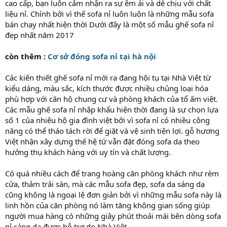
cao cấp, bạn luôn cảm nhận ra sự êm ái và dễ chịu với chất
liệu nỉ. Chính bởi vì thế sofa nỉ luôn luôn là những mẫu sofa
bán chạy nhất hiện thời Dưới đây là một số mẫu ghế sofa nỉ
đẹp nhất năm 2017
còn thêm :
Cơ sở đóng sofa nỉ tại hà nội
Các kiến thiết ghế sofa nỉ mới ra đang hội tụ tại Nhà Việt từ
kiểu dáng, màu sắc, kích thước được nhiều chủng loại hóa
phù hợp với căn hộ chung cư và phòng khách của tổ ấm việt.
Các mẫu ghế sofa nỉ nhập khẩu hiện thời đang là sự chọn lựa
số 1 của nhiêu hộ gia đình việt bởi vì sofa nỉ có nhiều công
năng có thể tháo tách rời để giặt và vệ sinh tiện lợi. gỗ hương
Việt nhận xây dựng thế hệ tứ vẫn đặt đóng sofa da theo
hưởng thụ khách hàng với uy tín và chất lượng.
Có quá nhiều cách để trang hoàng căn phòng khách như rèm
cửa, thảm trải sàn, mà các mẫu sofa đẹp, sofa da sáng dạ
cũng không là ngoại lệ đơn giản bởi vì những mẫu sofa này là
linh hồn của căn phòng nó làm tăng không gian sống giúp
người mua hàng có những giây phút thoải mái bên dòng sofa
nỉ sáng dạ được hỗ trợ do Nhà Việt.