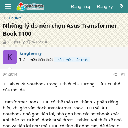
Đăng nhập
Đăng ký
Tin 360°
Những lý do nên chọn Asus Transformer
Book T100
T
N
kinghenry
9/1/2014
á
g
c
à
kinghenry
K
g
y
Thành viên thân thiết
Thành viên thân thiết
i
đ
ả
ă
n
9/1/2014
#1
g
1. Tablet và Notebook trong 1 thiết bị - 2 trong 1 là 1 xu thế
của thời đại
Transformer Book T100 có thể tháo rời thành 2 phần riêng
biệt, khi gắn vào dock Transformer Book T100 sẽ là 1
notebook nhỏ gọn tiện lợi, nhỏ gọn hơn các notebook khác.
Khi tháo rời ra khỏi dock ta sẽ được 1 tablet. Với thiết kế nhỏ
gọn và tiện lợi như thế T100 có tính di động cao, dễ dàng di