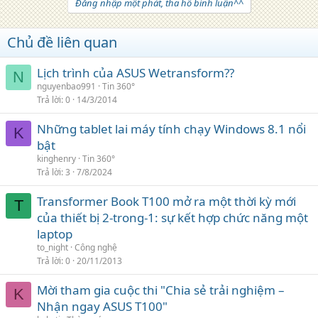
Đăng nhập một phát, tha hồ bình luận^^
Chủ đề liên quan
Lịch trình của ASUS Wetransform??
N
nguyenbao991
Tin 360°
Trả lời
0
14/3/2014
Những tablet lai máy tính chạy Windows 8.1 nổi
K
bật
kinghenry
Tin 360°
Trả lời
3
7/8/2024
Transformer Book T100 mở ra một thời kỳ mới
T
của thiết bị 2-trong-1: sự kết hợp chức năng một
laptop
to_night
Công nghệ
Trả lời
0
20/11/2013
Mời tham gia cuộc thi "Chia sẻ trải nghiệm –
K
Nhận ngay ASUS T100"