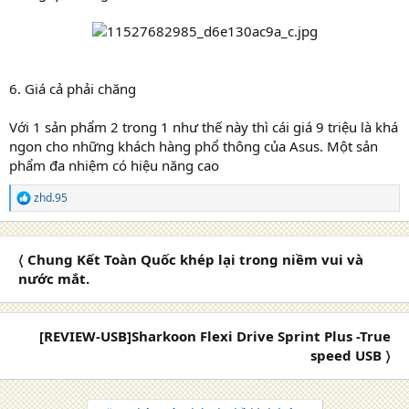
6. Giá cả phải chăng
Với 1 sản phẩm 2 trong 1 như thế này thì cái giá 9 triệu là khá
ngon cho những khách hàng phổ thông của Asus. Một sản
phẩm đa nhiệm có hiệu năng cao
zhd.95
R
e
a
c
〈 Chung Kết Toàn Quốc khép lại trong niềm vui và
t
i
nước mắt.
o
n
s
[REVIEW-USB]Sharkoon Flexi Drive Sprint Plus -True
:
speed USB 〉