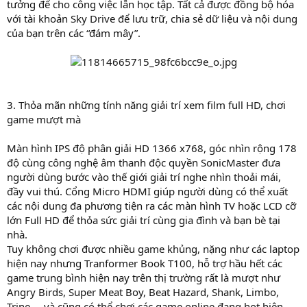
tưởng để cho công việc lẫn học tập. Tất cả được đồng bộ hóa
với tài khoản Sky Drive để lưu trữ, chia sẻ dữ liệu và nội dung
của bạn trên các “đám mây”.
3. Thỏa mãn những tính năng giải trí xem film full HD, chơi
game mượt mà
Màn hình IPS độ phân giải HD 1366 x768, góc nhìn rộng 178
độ cùng công nghệ âm thanh độc quyền SonicMaster đưa
người dùng bước vào thế giới giải trí nghe nhìn thoải mái,
đầy vui thú. Cổng Micro HDMI giúp người dùng có thể xuất
các nội dung đa phương tiện ra các màn hình TV hoặc LCD cỡ
lớn Full HD để thỏa sức giải trí cùng gia đình và bạn bè tại
nhà.
Tuy không chơi được nhiều game khủng, nặng như các laptop
hiện nay nhưng Tranformer Book T100, hỗ trợ hầu hết các
game trung bình hiện nay trên thị trường rất là mượt như
Angry Birds, Super Meat Boy, Beat Hazard, Shank, Limbo,
Trine … và cũng có thể chơi các game online đang hot hiện