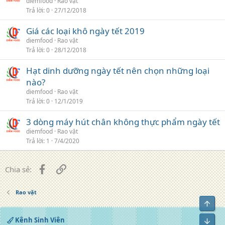
diemfood
Rao vặt
Trả lời
0
27/12/2018
Giá các loại khô ngày tết 2019
diemfood
Rao vặt
Trả lời
0
28/12/2018
Hạt dinh dưỡng ngày tết nên chọn những loại
nào?
diemfood
Rao vặt
Trả lời
0
12/1/2019
3 dòng máy hút chân không thực phẩm ngày tết
diemfood
Rao vặt
Trả lời
1
7/4/2020
Facebook
Liên kết
Chia sẻ:
Rao vặt
Top
Kênh Sinh Viên
Bot