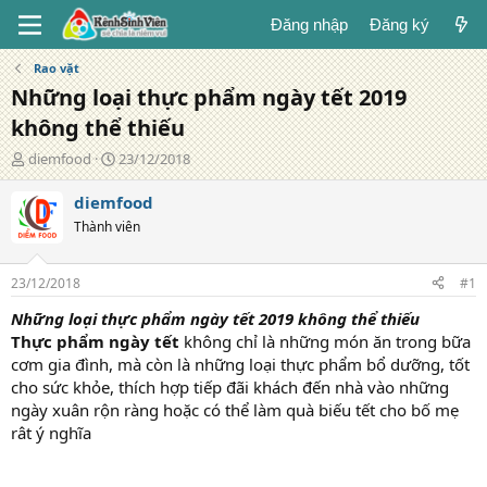
Đăng nhập
Đăng ký
Rao vặt
Những loại thực phẩm ngày tết 2019
không thể thiếu
T
N
diemfood
23/12/2018
á
g
c
à
diemfood
g
y
Thành viên
i
đ
ả
ă
n
23/12/2018
#1
g
Những loại thực phẩm ngày tết 2019 không thể thiếu
Thực phẩm ngày tết
không chỉ là những món ăn trong bữa
cơm gia đình, mà còn là những loại thực phẩm bổ dưỡng, tốt
cho sức khỏe, thích hợp tiếp đãi khách đến nhà vào những
ngày xuân rộn ràng hoặc có thể làm quà biếu tết cho bố mẹ
rât ý nghĩa