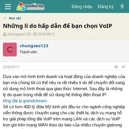
Đăng nhập
Đăng ký
Rao vặt
Những lí do hấp dẫn để bạn chọn VoIP
T
N
chungseo123
25/9/2017
á
g
c
à
chungseo123
C
g
y
Thành viên
i
đ
ả
ă
n
25/9/2017
#1
g
Dựa vào mô hình kinh doanh và hoạt động của doanh nghiệp của
bạn mà chúng tôi có thể nêu ra rất nhiều lí do để chuyển đổi sang
sử dụng mô hình thoại qua giao thức Internet. Sau đây là những
lý do quan trọng nhất để sử dụng hệ thống điện thoại IP:
tổng đài ip grandstream
Sẽ có hơn 400 tỷ đôla Mỹ kinh phí đầu tư cho ngành công nghiệp
viễn thông được chuyển sang cho các thiết bị, dịch vụ mạng hỗ
trợ giải pháp tổng đài VoIP trên mạng LAN và các dịch vụ VoIP
trọn gói trên mạng WAN theo dự báo của nhiều chuyên giatrong