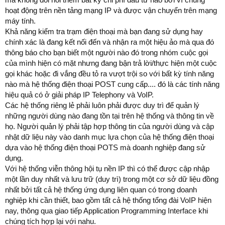
hoạt động trên nền tảng mạng IP và được vận chuyển trên mạng
máy tính.
Khả năng kiểm tra trạm điện thoại mà bạn đang sử dụng hay
chính xác là đang kết nối đến và nhận ra một hiệu ảo mà qua đó
thông báo cho bạn biết một người nào đó trong nhóm cuộc gọi
của mình hiện có mặt nhưng đang bận trả lời/thực hiện một cuộc
gọi khác hoặc đi vắng đều tỏ ra vượt trội so với bất kỳ tính năng
nào mà hệ thống điện thoại POST cung cấp.... đó là các tính năng
hiệu quả có ở giải pháp IP Telephony và VoIP.
Các hệ thống riêng lẻ phải luôn phải được duy trì để quản lý
những người dùng nào đang tồn tại trên hệ thống và thông tin về
họ. Người quản lý phải tập hợp thông tin của người dùng và cập
nhật dữ liệu này vào danh mục lựa chọn của hệ thống điện thoại
dựa vào hệ thống điện thoại POTS mà doanh nghiệp đang sử
dụng.
Với hệ thống viễn thông hội tụ nền IP thì có thể được cập nhập
một lần duy nhất và lưu trữ (duy trì) trong một cơ sở dữ liệu đồng
nhất bởi tất cả hệ thống ứng dụng liên quan có trong doanh
nghiệp khi cần thiết, bao gồm tất cả hệ thống tổng đài VoIP hiện
nay, thông qua giao tiếp Application Programming Interface khi
chúng tích hợp lại với nahu.