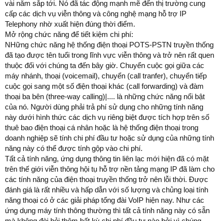
vài năm sắp tới. Nó đã tác động mạnh mẽ đến thị trường cung
cấp các dịch vụ viễn thông và công nghệ mạng hỗ trợ IP
Telephony nhờ xuất hiện đúng thời điểm.
Mở rộng chức năng để tiết kiệm chi phí:
NHững chức năng hệ thống điện thoại POTS-PSTN truyền thống
đã tạo được tên tuổi trong lĩnh vực viễn thông và trở nên rất quen
thuộc đối với chúng ta đến bây giờ. Chuyển cuộc gọi giữa các
máy nhánh, thoại (voicemail), chuyển (call tranfer), chuyển tiếp
cuộc gọi sang một số điện thoại khác (call forwarding) và đàm
thoại ba bên (three-way calling)|.... là những chức năng nổi bật
của nó. Người dùng phải trả phí sử dụng cho những tính năng
này dưới hình thức các dịch vụ riêng biệt được tích hợp trên số
thuê bao điện thoại cá nhân hoặc là hệ thống điện thoại trong
doanh nghiệp sẽ tính chi phí đầu tư hoặc sử dụng của những tính
năng này có thể được tính gộp vào chi phí.
Tất cả tính năng, ứng dụng thông tin liên lạc mới hiện đã có mặt
trên thế giới viễn thông hội tụ hỗ trợ nền tảng mạng IP đã làm cho
các tính năng của điện thoại truyền thống trở nên lỗi thời. Được
đánh giá là rất nhiều và hấp dẫn với số lượng và chủng loại tính
năng thoại có ở các giải pháp tổng đài VoIP hiện nay. Như các
ứng dụng máy tính thông thường thì tất cả tính năng này có sẵn
mà không đòi hỏi thêm bất kỳ chi phí đầu tư nào bởi vì chúng