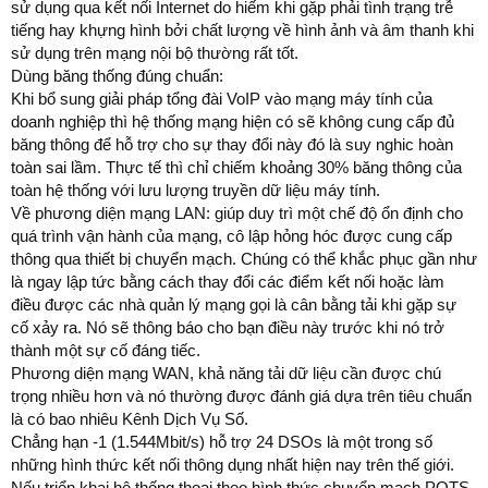
sử dụng qua kết nối Internet do hiếm khi gặp phải tình trạng trễ
tiếng hay khựng hình bởi chất lượng về hình ảnh và âm thanh khi
sử dụng trên mạng nội bộ thường rất tốt.
Dùng băng thống đúng chuẩn:
Khi bổ sung giải pháp tổng đài VoIP vào mạng máy tính của
doanh nghiệp thì hệ thống mạng hiện có sẽ không cung cấp đủ
băng thông để hỗ trợ cho sự thay đổi này đó là suy nghic hoàn
toàn sai lầm. Thực tế thì chỉ chiếm khoảng 30% băng thông của
toàn hệ thống với lưu lượng truyền dữ liệu máy tính.
Về phương diện mạng LAN: giúp duy trì một chế độ ổn định cho
quá trình vận hành của mạng, cô lập hỏng hóc được cung cấp
thông qua thiết bị chuyển mạch. Chúng có thể khắc phục gần như
là ngay lập tức bằng cách thay đổi các điểm kết nối hoặc làm
điều được các nhà quản lý mạng gọi là cân bằng tải khi gặp sự
cố xảy ra. Nó sẽ thông báo cho bạn điều này trước khi nó trở
thành một sự cố đáng tiếc.
Phương diện mạng WAN, khả năng tải dữ liệu cần được chú
trọng nhiều hơn và nó thường được đánh giá dựa trên tiêu chuẩn
là có bao nhiêu Kênh Dịch Vụ Số.
Chẳng hạn -1 (1.544Mbit/s) hỗ trợ 24 DSOs là một trong số
những hình thức kết nối thông dụng nhất hiện nay trên thế giới.
Nếu triển khai hệ thống thoại theo hình thức chuyển mạch POTS-