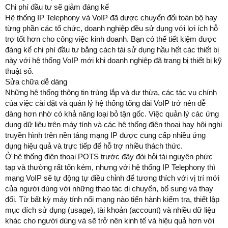
Chi phí đầu tư sẽ giảm đáng kể
Hệ thống IP Telephony và VoIP đã dược chuyển đổi toàn bộ hay
từng phần các tổ chức, doanh nghiệp đều sử dụng với lợi ích hỗ
trợ tốt hơn cho công việc kinh doanh. Bạn có thể tiết kiệm được
đáng kể chi phí đầu tư bằng cách tái sử dụng hầu hết các thiết bị
này với hệ thống VoIP mới khi doanh nghiệp đã trang bị thiết bị kỹ
thuật số.
Sửa chữa dễ dàng
Những hệ thống thông tin trùng lắp và dư thừa, các tác vụ chính
của việc cài đặt và quản lý hệ thống tổng đài VoIP trở nên dễ
dàng hơn nhờ có khả năng loại bỏ tận gốc. Việc quản lý các ứng
dụng dữ liệu trên máy tính và các hệ thống điện thoại hay hội nghị
truyền hình trên nền tảng mạng IP được cung cấp nhiều ứng
dụng hiệu quả và trực tiếp để hỗ trợ nhiều thách thức.
Ở hệ thống điện thoại POTS trước đây đòi hỏi tài nguyên phức
tạp và thường rất tốn kém, nhưng với hệ thống IP Telephony thì
mạng VoIP sẽ tự động tự điều chỉnh để tương thích với vị trí mới
của người dùng với những thao tác di chuyển, bổ sung và thay
đổi. Từ bất kỳ máy tính nối mạng nào tiến hành kiểm tra, thiết lập
mục đích sử dụng (usage), tài khoản (account) và nhiều dữ liệu
khác cho người dùng và sẽ trở nên kinh tế và hiệu quả hơn với