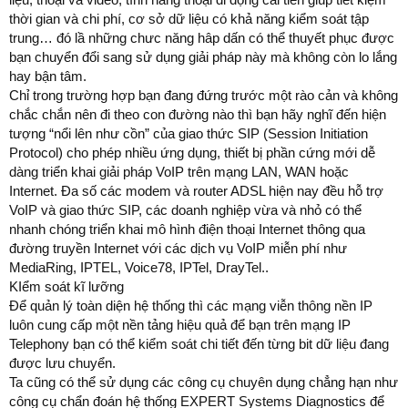
thời gian và chi phí, cơ sở dữ liệu có khả năng kiểm soát tập
trung… đó lầ những chưc năng hâp dấn có thể thuyết phục được
bạn chuyển đổi sang sử dụng giải pháp này mà không còn lo lắng
hay bận tâm.
Chỉ trong trường hợp bạn đang đứng trước một rào cản và không
chắc chắn nên đi theo con đường nào thì bạn hãy nghĩ đến hiện
tượng “nổi lên như cồn” của giao thức SIP (Session Initiation
Protocol) cho phép nhiều ứng dụng, thiết bị phần cứng mới dễ
dàng triển khai giải pháp VoIP trên mạng LAN, WAN hoặc
Internet. Đa số các modem và router ADSL hiện nay đều hỗ trợ
VoIP và giao thức SIP, các doanh nghiệp vừa và nhỏ có thể
nhanh chóng triển khai mô hình điện thoại Internet thông qua
đường truyền Internet với các dịch vụ VoIP miễn phí như
MediaRing, IPTEL, Voice78, IPTel, DrayTel..
KIểm soát kĩ lưỡng
Để quản lý toàn diện hệ thống thì các mạng viễn thông nền IP
luôn cung cấp một nền tảng hiệu quả để bạn trên mạng IP
Telephony bạn có thể kiểm soát chi tiết đến từng bit dữ liệu đang
được lưu chuyển.
Ta cũng có thể sử dụng các công cụ chuyên dụng chẳng hạn như
công cụ chẩn đoán hệ thống EXPERT Systems Diagnostics để