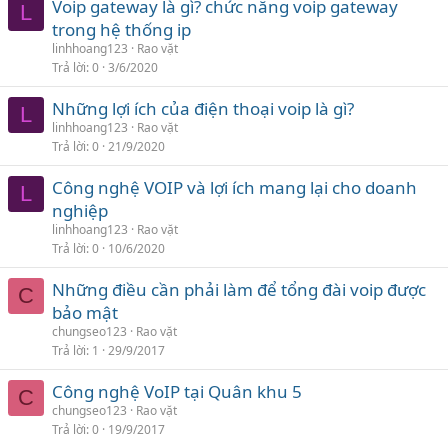
Voip gateway là gì? chức năng voip gateway
L
trong hệ thống ip
linhhoang123
Rao vặt
Trả lời
0
3/6/2020
Những lợi ích của điện thoại voip là gì?
L
linhhoang123
Rao vặt
Trả lời
0
21/9/2020
Công nghệ VOIP và lợi ích mang lại cho doanh
L
nghiệp
linhhoang123
Rao vặt
Trả lời
0
10/6/2020
Những điều cần phải làm để tổng đài voip được
C
bảo mật
chungseo123
Rao vặt
Trả lời
1
29/9/2017
Công nghệ VoIP tại Quân khu 5
C
chungseo123
Rao vặt
Trả lời
0
19/9/2017