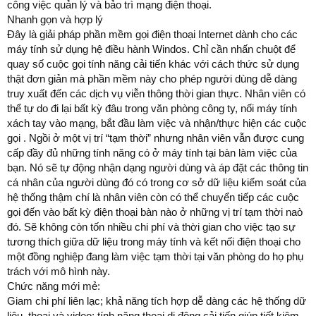
công việc quản lý và bảo trì mạng điện thoại.
Nhanh gọn và hợp lý
Đây là giải pháp phần mềm gọi điện thoại Internet dành cho các
máy tính sử dụng hệ điều hành Windos. Chỉ cần nhấn chuột để
quay số cuộc gọi tính năng cải tiến khác với cách thức sử dụng
thật đơn giản mà phần mềm này cho phép người dùng dễ dàng
truy xuất đến các dịch vụ viễn thông thời gian thực. Nhân viên có
thể tự do đi lại bất kỳ đâu trong văn phòng công ty, nối máy tính
xách tay vào mạng, bắt đầu làm việc và nhận/thực hiện các cuộc
gọi . Ngồi ở một vị trí “tạm thời” nhưng nhân viên vẫn được cung
cấp đầy đủ những tính năng có ở máy tính tại bàn làm việc của
bạn. Nó sẽ tự động nhận dạng người dùng và áp đặt các thông tin
cá nhân của người dùng đó có trong cơ sở dữ liệu kiểm soát của
hệ thống thậm chí là nhân viên còn có thể chuyển tiếp các cuộc
gọi đến vào bất kỳ điện thoại bàn nào ở những vị trí tạm thời naò
đó. Sẽ không còn tốn nhiều chi phí và thời gian cho việc tạo sự
tương thích giữa dữ liệu trong máy tính và kết nối điện thoại cho
một đồng nghiệp đang làm việc tạm thời tại văn phòng do họ phụ
trách với mô hình này.
Chức năng mới mẻ:
Giam chi phí liên lạc; khả năng tích hợp dễ dàng các hệ thống dữ
liệu, thoại và video; tính năng thoại di động cải tiến giúp tiết kiệm