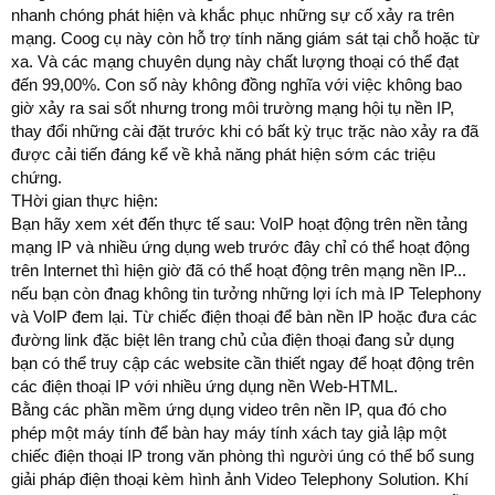
nhanh chóng phát hiện và khắc phục những sự cố xảy ra trên
mạng. Coog cụ này còn hỗ trợ tính năng giám sát tại chỗ hoặc từ
xa. Và các mạng chuyên dụng này chất lượng thoại có thể đạt
đến 99,00%. Con số này không đồng nghĩa với việc không bao
giờ xảy ra sai sốt nhưng trong môi trường mạng hội tụ nền IP,
thay đổi những cài đặt trước khi có bất kỳ trục trặc nào xảy ra đã
được cải tiến đáng kể về khả năng phát hiện sớm các triệu
chứng.
THời gian thực hiện:
Bạn hãy xem xét đến thực tế sau: VoIP hoạt động trên nền tảng
mạng IP và nhiều ứng dụng web trước đây chỉ có thể hoạt động
trên Internet thì hiện giờ đã có thể hoạt động trên mạng nền IP...
nếu bạn còn đnag không tin tưởng những lợi ích mà IP Telephony
và VoIP đem lại. Từ chiếc điện thoại để bàn nền IP hoặc đưa các
đường link đặc biệt lên trang chủ của điện thoại đang sử dụng
bạn có thể truy cập các website cần thiết ngay để hoạt động trên
các điện thoại IP với nhiều ứng dụng nền Web-HTML.
Bằng các phần mềm ứng dụng video trên nền IP, qua đó cho
phép một máy tính để bàn hay máy tính xách tay giả lập một
chiếc điện thoại IP trong văn phòng thì người úng có thể bổ sung
giải pháp điện thoại kèm hình ảnh Video Telephony Solution. Khí