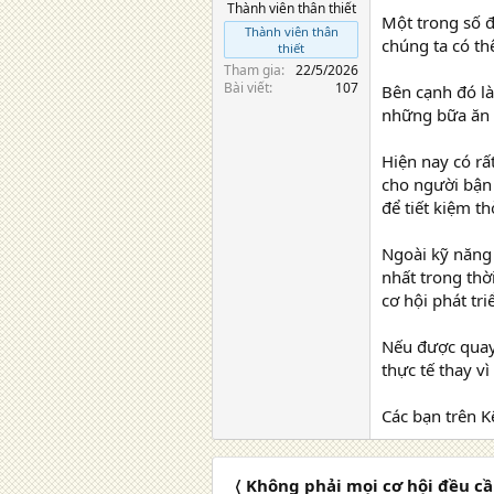
Thành viên thân thiết
Một trong số đ
Thành viên thân
chúng ta có th
thiết
Tham gia
22/5/2026
Bài viết
107
Bên cạnh đó là
những bữa ăn đ
Hiện nay có rấ
cho người bận
để tiết kiệm th
Ngoài kỹ năng 
nhất trong thờ
cơ hội phát tri
Nếu được quay 
thực tế thay vì
Các bạn trên K
〈 Không phải mọi cơ hội đều c