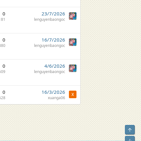
0
23/7/2026
181
lenguyenbaongoc
0
16/7/2026
380
lenguyenbaongoc
0
4/6/2026
509
lenguyenbaongoc
0
16/3/2026
628
xuanga06
Top
Bot