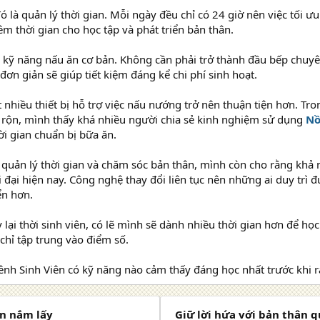
ó là quản lý thời gian. Mỗi ngày đều chỉ có 24 giờ nên việc tối ưu
êm thời gian cho học tập và phát triển bản thân.
 kỹ năng nấu ăn cơ bản. Không cần phải trở thành đầu bếp chuyê
ơn giản sẽ giúp tiết kiệm đáng kể chi phí sinh hoạt.
t nhiều thiết bị hỗ trợ việc nấu nướng trở nên thuận tiện hơn. Tro
 rộn, mình thấy khá nhiều người chia sẻ kinh nghiệm sử dụng
Nồ
ời gian chuẩn bị bữa ăn.
quản lý thời gian và chăm sóc bản thân, mình còn cho rằng khả 
i đại hiện nay. Công nghệ thay đổi liên tục nên những ai duy trì 
ển hơn.
lại thời sinh viên, có lẽ mình sẽ dành nhiều thời gian hơn để h
 chỉ tập trung vào điểm số.
ênh Sinh Viên có kỹ năng nào cảm thấy đáng học nhất trước khi 
ần nắm lấy
Giữ lời hứa với bản thân 