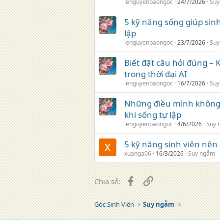
lenguyenbaongoc
24/7/2026
Suy
5 kỹ năng sống giúp sinh
lập
lenguyenbaongoc
23/7/2026
Suy
Biết đặt câu hỏi đúng –
trong thời đại AI
lenguyenbaongoc
16/7/2026
Suy
Những điều mình không đ
khi sống tự lập
lenguyenbaongoc
4/6/2026
Suy 
5 kỹ năng sinh viên nên 
xuanga06
16/3/2026
Suy ngẫm
Facebook
Liên kết
Chia sẻ:
Góc Sinh Viên
Suy ngẫm