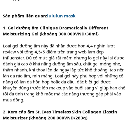
Sản phẩm liên quan:
lululun mask
1. Gel dưỡng ẩm Clinique Dramatically Different
Moisturizing Gel (khoảng 300.000VNĐ/30ml)
Loại gel dưỡng ẩm này đã nhận được hơn 4,4 nghìn lượt
review với tổng 4,5/5 điểm trên trang web làm đẹp
Influenster. Dù có mức giá rất mềm nhưng lọ gel này lại được
đánh giá cao ở khả năng dưỡng ẩm sâu, chất gel mỏng nhẹ,
thấm nhanh, khi thoa lên da ngay lập tức khô thoáng, tạo nên
làn da ráo ẩm, mịn màng. Loại gel này phù hợp với những cô
nàng có làn da hỗn hợp hoặc da dầu, đặc biệt gel được
khuyên dùng trước lớp makeup vào buổi sáng vì giúp hạn chế
tối đa tình trạng khô mốc mà các nàng thường gặp phải vào
mùa đông.
2. Kem cấp ẩm St. Ives Timeless Skin Collagen Elastin
Moisturizer (khoảng 200.000VNĐ/283g)