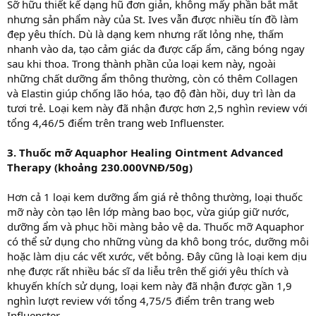
Sỡ hữu thiết kế dạng hũ đơn giản, không mấy phần bắt mắt
nhưng sản phẩm này của St. Ives vẫn được nhiều tín đồ làm
đẹp yêu thích. Dù là dạng kem nhưng rất lỏng nhẹ, thấm
nhanh vào da, tạo cảm giác da được cấp ẩm, căng bóng ngay
sau khi thoa. Trong thành phần của loại kem này, ngoài
những chất dưỡng ẩm thông thường, còn có thêm Collagen
và Elastin giúp chống lão hóa, tạo độ đàn hồi, duy trì làn da
tươi trẻ. Loại kem này đã nhận được hơn 2,5 nghìn review với
tổng 4,46/5 điểm trên trang web Influenster.
3. Thuốc mỡ Aquaphor Healing Ointment Advanced
Therapy (khoảng 230.000VNĐ/50g)
Hơn cả 1 loại kem dưỡng ẩm giá rẻ thông thường, loại thuốc
mỡ này còn tạo lên lớp màng bao bọc, vừa giúp giữ nước,
dưỡng ẩm và phục hồi màng bảo vệ da. Thuốc mỡ Aquaphor
có thể sử dụng cho những vùng da khô bong tróc, dưỡng môi
hoặc làm dịu các vết xước, vết bỏng. Đây cũng là loại kem dịu
nhẹ được rất nhiều bác sĩ da liễu trên thế giới yêu thích và
khuyến khích sử dụng, loại kem này đã nhận được gần 1,9
nghìn lượt review với tổng 4,75/5 điểm trên trang web
Influenster.