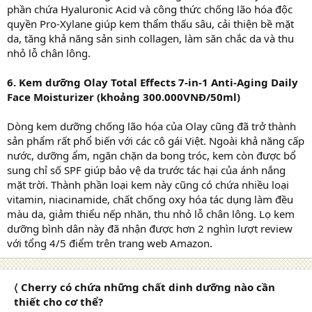
phần chứa Hyaluronic Acid và công thức chống lão hóa độc
quyền Pro-Xylane giúp kem thẩm thấu sâu, cải thiện bề mặt
da, tăng khả năng sản sinh collagen, làm săn chắc da và thu
nhỏ lỗ chân lông.
6. Kem dưỡng Olay Total Effects 7-in-1 Anti-Aging Daily
Face Moisturizer (khoảng 300.000VNĐ/50ml)
Dòng kem dưỡng chống lão hóa của Olay cũng đã trở thành
sản phẩm rất phổ biến với các cô gái Việt. Ngoài khả năng cấp
nước, dưỡng ẩm, ngăn chặn da bong tróc, kem còn được bổ
sung chỉ số SPF giúp bảo vệ da trước tác hại của ánh nắng
mặt trời. Thành phần loại kem này cũng có chứa nhiều loại
vitamin, niacinamide, chất chống oxy hóa tác dụng làm đều
màu da, giảm thiểu nếp nhăn, thu nhỏ lỗ chân lông. Lọ kem
dưỡng bình dân này đã nhận được hơn 2 nghìn lượt review
với tổng 4/5 điểm trên trang web Amazon.
〈 Cherry có chứa những chất dinh dưỡng nào cần
thiết cho cơ thể?