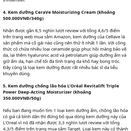
4. Kem dưỡng CeraVe Moisturizing Cream (khoảng
500.000VNĐ/340g)
Nhận được gần 8,5 nghìn lượt review với tổng 4,6/5 điểm
trên trang web mua sắm Amazon, kem dưỡng của CeRave là
sản phẩm mà cô gái nào cũng nên thử ít nhất 1 lần. Với công
thức có chứa nhiều loại ceramide giúp phục hồi màng bảo vệ
da, lại thêm hyaluronic acid và petrolatum giúp dưỡng ẩm và
giữ ẩm da, hạn chế tối đa tình trạng da khô hay bong tróc.
Đây cũng là loại kem dưỡng được rất nhiều bác sĩ da liễu
khuyên dùng.
5. Kem dưỡng chống lão hóa L'Oréal Revitalift Triple
Power Deep-Acting Moisturizer (khoảng
350.000VNĐ/50g)
Nếu bạn đang muốn tìm 1 loại kem dưỡng ẩm, chống lão hóa
có giá cả bình dân thì đừng bỏ qua dòng kem dưỡng này của
L’Oreal vì nó đã nhận được 3,3 nghìn lượt review với tổng
4,3/5 điểm trên trang mua sắm Target. Loại kem này có thành