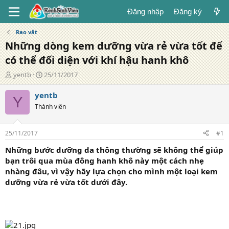
Đăng nhập
Đăng ký
Rao vặt
Những dòng kem dưỡng vừa rẻ vừa tốt để
có thể đối diện với khí hậu hanh khô
T
N
yentb
25/11/2017
á
g
c
à
yentb
Y
g
y
Thành viên
i
đ
ả
ă
n
25/11/2017
#1
g
Những bước dưỡng da thông thường sẽ không thể giúp
bạn trôi qua mùa đông hanh khô này một cách nhẹ
nhàng đâu, vì vậy hãy lựa chọn cho mình một loại kem
dưỡng vừa rẻ vừa tốt dưới đây.