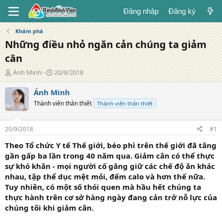
Đăng nhập
Đăng ký
Khám phá
Những điều nhỏ ngăn cản chúng ta giảm
cân
T
N
Ánh Minh
20/9/2018
á
g
c
à
Ánh Minh
g
y
Thành viên thân thiết
Thành viên thân thiết
i
đ
ả
ă
n
20/9/2018
#1
g
Theo Tổ chức Y tế Thế giới, béo phì trên thế giới đã tăng
gần gấp ba lần trong 40 năm qua. Giảm cân có thể thực
sự khó khăn - mọi người cố gắng giữ các chế độ ăn khác
nhau, tập thể dục mệt mỏi, đếm calo và hơn thế nữa.
Tuy nhiên, có một số thói quen mà hầu hết chúng ta
thực hành trên cơ sở hàng ngày đang cản trở nỗ lực của
chúng tôi khi giảm cân.