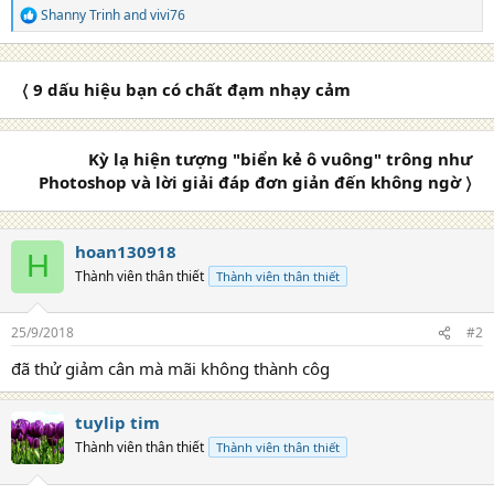
Shanny Trinh
and
vivi76
R
e
a
c
〈 9 dấu hiệu bạn có chất đạm nhạy cảm
t
i
o
n
Kỳ lạ hiện tượng "biển kẻ ô vuông" trông như
s
Photoshop và lời giải đáp đơn giản đến không ngờ 〉
:
hoan130918
H
Thành viên thân thiết
Thành viên thân thiết
25/9/2018
#2
đã thử giảm cân mà mãi không thành côg
tuylip tim
Thành viên thân thiết
Thành viên thân thiết