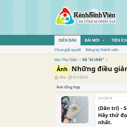
DIỄN ĐÀN
BÀI MỚI
TIỆN ÍC
Chưa giải quyết
Đăng ký thành viên
Góc Thư Giãn
Xả "xì chét"
Những điều giản
Ảnh
T
N
nho
5/1/2014
á
g
Ảnh tổng hợp
c
à
g
y
i
đ
5/1/2014
ả
ă
(Dân trí) -
n
g
Hãy thử đọ
nhất.