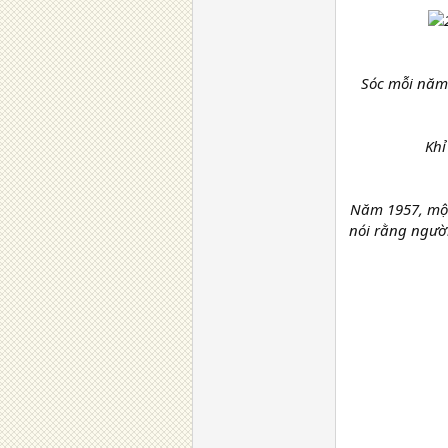
Sóc mỗi năm
Khỉ
Năm 1957, một
nói rằng người