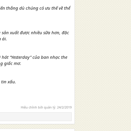
iến thắng dù chúng có ưu thế về thể
a sản xuất được nhiều sữa hơn, đặc
 ái.
 hát “Yesterday” của ban nhạc the
ng giấc mơ.
 tin xấu.
Hiệu chỉnh bởi quản lý:
24/2/2019