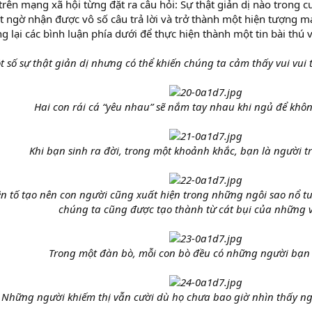
trên mạng xã hội từng đặt ra câu hỏi: Sự thật giản dị nào trong 
t ngờ nhận được vô số câu trả lời và trở thành một hiện tượng mạ
g lại các bình luận phía dưới để thực hiện thành một tin bài thú v
t số sự thật giản dị nhưng có thể khiến chúng ta cảm thấy vui vui 
Hai con rái cá “yêu nhau” sẽ nắm tay nhau khi ngủ để khôn
Khi bạn sinh ra đời, trong một khoảnh khắc, bạn là người trẻ
 tố tạo nên con người cũng xuất hiện trong những ngôi sao nổ tu
chúng ta cũng được tạo thành từ cát bụi của những vì
Trong một đàn bò, mỗi con bò đều có những người bạn
Những người khiếm thị vẫn cười dù họ chưa bao giờ nhìn thấy ngư