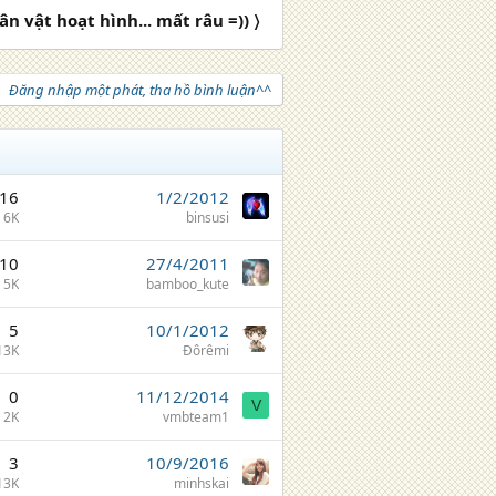
n vật hoạt hình... mất râu =)) 〉
Đăng nhập một phát, tha hồ bình luận^^
16
1/2/2012
6K
binsusi
10
27/4/2011
5K
bamboo_kute
5
10/1/2012
13K
Đôrêmi
0
11/12/2014
V
2K
vmbteam1
3
10/9/2016
13K
minhskai