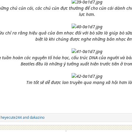
những chú cún cái, các chú cún đực thường để cho cún cái dành ch
lực hơn.
u chỉ ra rằng hiệu quả của âm nhạc đối với bò sữa là giúp bò sữ
biệt là khi chúng được nghe những bản nhạc êm
 tuần hoàn các nguyên tố hóa học, cấu trúc DNA của người và bài
Beatles đều là những ý tưởng xuất hiện trước tiên ở tro
Tin tốt sẽ dễ được lan truyền qua mạng xã hội hơn là
,
heyecute244
and
dakazino