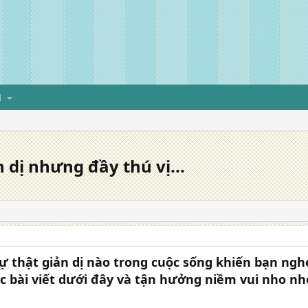
H
 dị nhưng đầy thú vị...
 Sự thật giản dị nào trong cuộc sống khiến bạn ng
c bài viết dưới đây và tận hưởng niềm vui nho nh