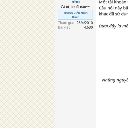
nho
Một tài khoản 
Cá ơi, bơi đi nào~~
Câu hỏi này bấ
Thành viên thân
khác đã sử dụn
thiết
Tham gia
26/4/2010
Dưới đây là mộ
Bài viết
4.630
Những nguyên