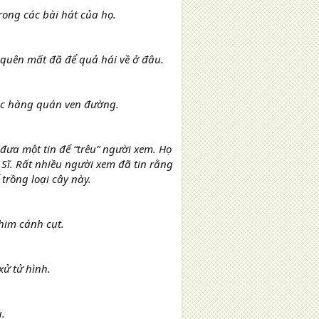
rong các bài hát của họ.
quên mất đã để quả hái về ở đâu.
các hàng quán ven đường.
ưa một tin để “trêu” người xem. Họ
 Sĩ. Rất nhiều người xem đã tin rằng
 trồng loại cây này.
him cánh cụt.
xử tử hình.
.