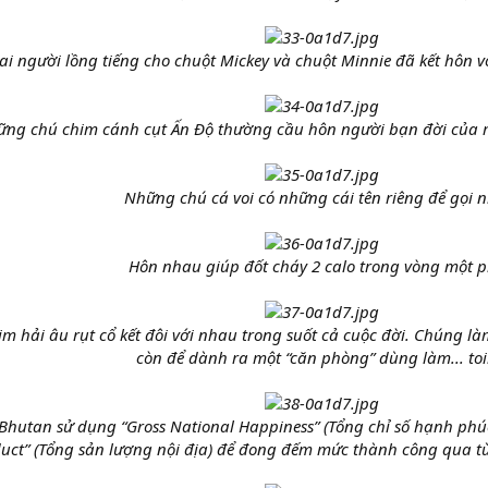
ai người lồng tiếng cho chuột Mickey và chuột Minnie đã kết hôn v
ng chú chim cánh cụt Ấn Độ thường cầu hôn người bạn đời của 
Những chú cá voi có những cái tên riêng để gọi 
Hôn nhau giúp đốt cháy 2 calo trong vòng một p
 hải âu rụt cổ kết đôi với nhau trong suốt cả cuộc đời. Chúng làm
còn để dành ra một “căn phòng” dùng làm... toil
hutan sử dụng “Gross National Happiness” (Tổng chỉ số hạnh phúc 
uct” (Tổng sản lượng nội địa) để đong đếm mức thành công qua t