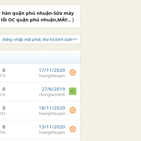
y hàn quận phú nhuận-Sửa máy
lỗi OC quận phú nhuận,MÁY... 〉
Đăng nhập một phát, tha hồ bình luận^^
0
17/11/2020
319
hoangnhauyen
0
27/6/2019
C
416
chungnamdinh
0
18/11/2020
333
hoangnhauyen
0
13/11/2020
254
hoangnhauyen