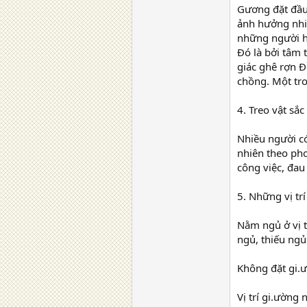
Gương đặt đầu 
ảnh hưởng nhiề
những người ha
Đó là bởi tâm 
giác ghê rợn Đ
chồng. Một tro
4. Treo vật sắ
Nhiều người có
nhiên theo pho
công việc, đau
5. Những vị tr
Nằm ngủ ở vị t
ngủ, thiếu ngủ
Không đặt gi.
Vị trí gi.ườn