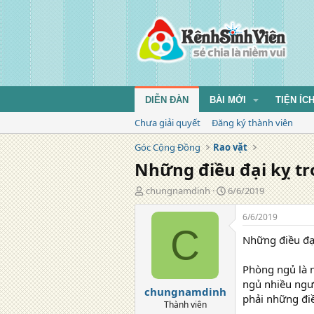
DIỄN ĐÀN
BÀI MỚI
TIỆN ÍC
Chưa giải quyết
Đăng ký thành viên
Góc Cộng Đồng
Rao vặt
Những điều đại kỵ tr
T
N
chungnamdinh
6/6/2019
á
g
c
à
6/6/2019
g
y
C
Những điều đại
i
đ
ả
ă
n
Phòng ngủ là n
g
ngủ nhiều ngườ
chungnamdinh
phải những điề
Thành viên