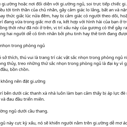
gi.ường hoặc nơi đối diện với gi.ường ngủ, soi trực tiếp chiếc gi
u tới tinh thần của chủ nhân, gây cảm giác lo lắng, bất an và nặ
y thức giấc lúc nửa đêm, hay bị cảm giác có người theo dõi, hoặ
trí đang vừa trong giấc mơ đi ra, kết hợp với hình hài của bạn 
ồng thời như đã nói ở trên, vị trí xấu này của gương có thể gây 
ng hai người dễ có tình nhân bởi phu tinh hay thê tinh đang đượ
c nhọn trong phòng ngủ
 sở thích, thú vui là trang trí các vật sắc nhọn trong phòng ngủ
ng thủy, treo những thứ sắc nhọn trong phòng ngủ là đại kỵ vì g
 đầu, bồn chồn.
í không nên đặt gi.ường
rí bên dưới các thanh xà nhà luôn làm bạn cảm thấy bị áp lực đè
 và đau đầu triển miên.
ường ngủ dưới cầu thang.
g ngủ này cực kỳ xấu, nó sẽ khiến người nằm trên gi.ường dễ mơ