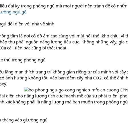
điều đại kỵ trong phòng ngủ mà mọi người nên tránh để có những
i.ường ngủ gỗ
gủ đối diện với nhà vệ sinh
hòng tắm là nơi có độ ẩm cao cùng với mùi hôi thối khó chịu, vì 
 hấp thụ phải nguồn năng lượng tiêu cực. Không những vậy, gia 
ủa cải, tiền bạc cũng bị thất thoát.
kẻ thù trong phòng ngủ
u lãng mạn thích trang trí không gian riêng tư của mình với cây 
 có ảnh hưởng không tốt. Vào ban đêm cây nhả CO2, có thể ảnh 
oxy.
đại diện cho năng lượng tích cực mạnh mẽ của sự phát triển, ph
ính xác không phải là năng lượng mà bạn muốn trong phòng ngủ – 
u thẳng vào gi.ường ngủ