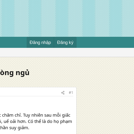
Đăng nhập
Đăng ký
hòng ngủ
#1
c chăm chỉ. Tuy nhiên sau mỗi giấc
i, uể oải hơn. Có thể là do họ phạm
thần suy giảm.