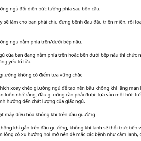
ờng ngủ đối diện bức tường phía sau bồn cầu.
 sẽ làm cho bạn phải chịu đựng bệnh đau đầu triền miên, rối loạn
ường ngủ nằm phía trên/dưới bếp nấu.
ủ của bạn đang nằm phía trên hoặc bên dưới bếp nấu thì chức n
tăng yếu tố lửa.
gi.ường không có điểm tựa vững chắc
hích xoay chéo gi.ường ngủ để tạo nên bầu không khí lãng mạn h
ôn luôn nhớ rằng, đầu gi.ường cần phải được tựa vào một bức t
ảnh hưởng đến chất lượng của giấc ngủ.
ặt máy điều hòa không khí trên đầu gi.ường
hông khí gắn trên đầu gi.ường, không khí lạnh sẽ thổi trực tiếp v
ân lông có xu hướng hơi mở nên dễ mắc các bệnh như cảm lạnh, đ