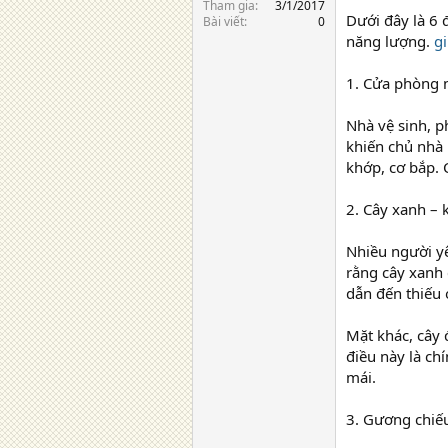
Tham gia
3/1/2017
Dưới đây là 6 
Bài viết
0
năng lượng.
g
1. Cửa phòng n
Nhà vệ sinh, p
khiến chủ nhà
khớp, cơ bắp. C
2. Cây xanh – 
Nhiều người yê
rằng cây xanh
dẫn đến thiếu 
Mặt khác, cây 
điều này là ch
mái.
3. Gương chiế