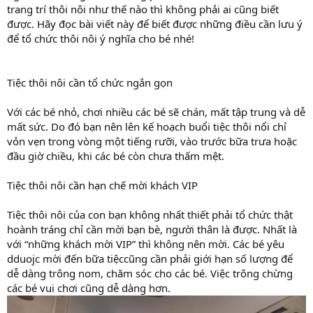
trang trí thôi nôi như thế nào thì không phải ai cũng biết
được. Hãy đọc bài viết này để biết được những điều cần lưu ý
để tổ chức thôi nôi ý nghĩa cho bé nhé!
Tiệc thôi nôi cần tổ chức ngắn gọn
Với các bé nhỏ, chơi nhiều các bé sẽ chán, mất tập trung và dễ
mất sức. Do đó bạn nên lên kế hoạch buổi tiệc thôi nổi chỉ
vỏn vẹn trong vòng một tiếng rưỡi, vào trước bữa trưa hoặc
đầu giờ chiều, khi các bé còn chưa thấm mệt.
Tiệc thôi nôi cần hạn chế mời khách VIP
Tiệc thôi nôi của con bạn không nhất thiết phải tổ chức thật
hoành tráng chỉ cần mời bạn bè, người thân là được. Nhất là
với “những khách mời VIP” thì không nên mời. Các bé yêu
dduojc mời đến bữa tiệccũng cần phải giới hạn số lượng để
dễ dàng trông nom, chăm sóc cho các bé. Việc trông chừng
các bé vui chơi cũng dễ dàng hơn.