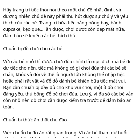
Hãy trang trí tiệc thôi nôi theo một chủ đề nhất định, và
đương nhiên chủ đề này phải thu hút được sự chú ý và yêu
thích của các bé. Trang trí bữa tiệc bằng bóng bay, bánh
cupcake, kẹo que,… ăn được, chơi được còn đẹp mắt nữa,
đảm bảo sẽ khiến các bé thích thú.
Chuẩn bị đồ chơi cho các bé
Với các bé nhỏ thì được chơi đùa chính là mục đich mà bé đi
dự tiệc cho nên, tiệc mà không có gì choi đùa thì các bé sẽ
chán, khóc và đòi về thế là người lớn không thể nhập tiệc
hoặc phải rất vất vả để dỗ dành bé khiến bữa tiệc mất vui.
Bạn cần chuẩn bị đầy đủ cho khu vui chơi, một ít đồ chơi
đáng yêu, thú bông để bé chơi đùa. Lưu ý, vì đa số các bé vẫn
còn nhỏ nên đồ chơi cần được kiểm tra trước để đảm bảo an
toàn.
Chuẩn bị thức ăn thật chu đáo
Việc chuẩn bị đồ ăn rất quan trọng. Vì các bé tham dự buổi