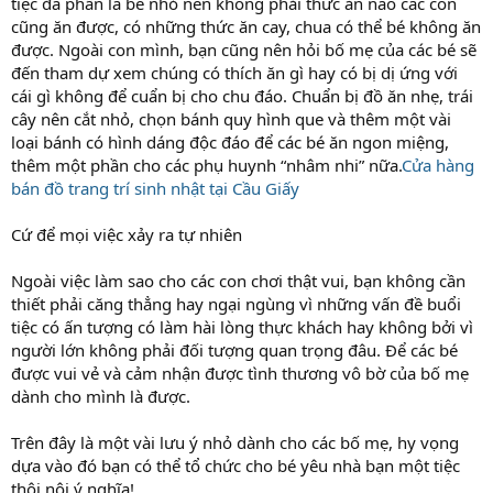
tiệc đa phần là bé nhỏ nên không phải thức ăn nào các con
cũng ăn được, có những thức ăn cay, chua có thể bé không ăn
được. Ngoài con mình, bạn cũng nên hỏi bố mẹ của các bé sẽ
đến tham dự xem chúng có thích ăn gì hay có bị dị ứng với
cái gì không để cuẩn bị cho chu đáo. Chuẩn bị đồ ăn nhẹ, trái
cây nên cắt nhỏ, chọn bánh quy hình que và thêm một vài
loại bánh có hình dáng độc đáo để các bé ăn ngon miệng,
thêm một phần cho các phụ huynh “nhâm nhi” nữa.
Cửa hàng
bán đồ trang trí sinh nhật tại Cầu Giấy
Cứ để mọi việc xảy ra tự nhiên
Ngoài việc làm sao cho các con chơi thật vui, bạn không cần
thiết phải căng thẳng hay ngại ngùng vì những vấn đề buổi
tiệc có ấn tượng có làm hài lòng thực khách hay không bởi vì
người lớn không phải đối tượng quan trọng đâu. Để các bé
được vui vẻ và cảm nhận được tình thương vô bờ của bố mẹ
dành cho mình là được.
Trên đây là một vài lưu ý nhỏ dành cho các bố mẹ, hy vọng
dựa vào đó bạn có thể tổ chức cho bé yêu nhà bạn một tiệc
thôi nôi ý nghĩa!