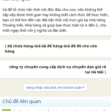
Và để tổ chức tiệc thôi nôi độc đáo cho con, nếu không thể
sắp xếp được thời gian hay không biết cách thức để thực hiện,
bạn có thể tìm đến các đặt tiệc thôi nôi trọn gói tại nhà hàng
Thoáng Việt. Nhà hàng sẽ giúp bạn thực hiện từ A đến Z, cho
một ngày thôi nôi ý nghĩa và đặc biệt.
〈 Kệ chứa hàng-Giá kệ để hàng-Giá để đồ cho cửa
hàng
công ty chuyên cung cấp dịch vụ chuyển dọn giá rẻ
tại Hà Nội 〉
Đăng nhập một phát, tha hồ bình luận^^
Chủ đề liên quan