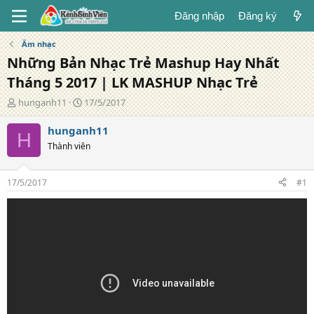
Đăng nhập
Đăng ký
Âm nhạc
Những Bản Nhạc Trẻ Mashup Hay Nhất
Tháng 5 2017 | LK MASHUP Nhạc Trẻ
T
N
hunganh11
17/5/2017
á
g
c
à
hunganh11
H
g
y
Thành viên
i
đ
ả
ă
n
17/5/2017
#1
g