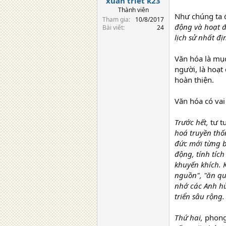
xuân triết k23
Thành viên
Như chúng ta đ
Tham gia
10/8/2017
động và hoạt độ
Bài viết
24
lịch sử nhất đị
Văn hóa là mục
người, là hoạ
hoàn thiện.
Văn hóa có vai 
Trước hết,
tư t
hoá truyền thố
đức mới từng b
động, tính tíc
khuyến khích. 
nguồn", "ăn qu
nhớ các Anh h
triển sâu rộng.
Thứ hai,
phong 