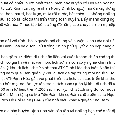
huật có nhiều bước phát triển, hiện nay huyện có Hội văn học n
tú Lưu Xuân Lai, nghệ nhân Nông Đình Long…), hội đã xây dựng 
t Then, hát si, hát lượn, múa rối nước, hát chèo…). Không nhữn
câu lạc bộ tại các xã thị trấn trong toàn huyện. Đẩy mạnh công n
 bộ văn hóa đi học tập bồi dưỡng đề nâng cao chuyên môn nghi
ớn đối với tỉnh Thái Nguyên nói chung và huyện Định Hóa nói riên
TK Định Hóa đã được Thủ tướng Chính phủ quyết định xếp hạng di 
y bao gồm 16 điểm di tích gắn liền với cuộc kháng chiến chống t
chỉ có giá trị về mặt văn hóa, lịch sử mà còn có ý nghĩa chính trị
n lý khu di tích lịch sử sinh thái ATK Định Hóa cho biết: Nhận t
ững năm qua, Ban quản lý khu di tích đã tập trung mọi nguồn lực bả
iệt ATK Định Hóa gắn với phát triển du lịch; tích cực triển khai t
hu hút mọi nguồn lực tôn tạo di tích. Ban Quản lý khu di tích đã 
500 ảnh tư liệu, trên 4.200 sách hồi ký, lịch sử...trong đó, có một
Hồ Chí Minh tặng cụ Ma Tiến Đàm khi cụ Đàm chữa bệnh cho Người
 tịch Hồ Chí Minh (1946) của nhà điêu khắc Nguyễn Cao Đàm...
rên địa bàn huyện Định Hóa vẫn còn tồn tại những hạn chế nhất 