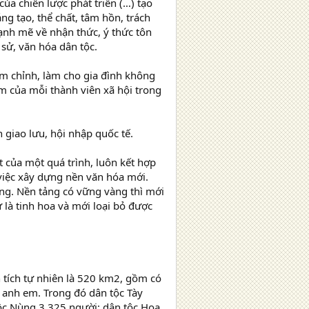
ủa chiến lược phát triển (…) tạo
áng tạo, thể chất, tâm hồn, trách
ạnh mẽ về nhận thức, ý thức tôn
 sử, văn hóa dân tộc.
m chỉnh, làm cho gia đình không
ẩm của mỗi thành viên xã hội trong
 giao lưu, hội nhập quốc tế.
t của một quá trình, luôn kết hợp
 việc xây dựng nền văn hóa mới.
ảng. Nền tảng có vững vàng thì mới
 là tinh hoa và mới loại bỏ được
 tích tự nhiên là 520 km2, gồm có
c anh em. Trong đó dân tộc Tày
tộc Nùng 3.325 người; dân tộc Hoa