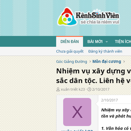
DIỄN ĐÀN
BÀI MỚI
TIỆN ÍC
Chưa giải quyết
Đăng ký thành viên
Góc Giảng Đường
Môn đại cương
Nhiệm vụ xây dựng và
sắc dân tộc. Liên hệ v
T
N
xuân triết k23
2/10/2017
á
g
c
à
2/10/2017
g
y
X
Nhiệm vụ xây d
i
đ
ả
ă
tồn và phát h
n
g
1. Văn hóa có 