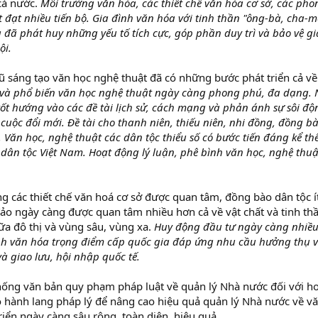
cả nước.
Môi trường văn hóa, các thiết chế văn hóa cơ sở, các p
 đạt nhiều tiến bộ. Gia đình văn hóa với tinh thần "ông-bà, cha-
 đã phát huy những yếu tố tích cực, góp phần duy trì và bảo vệ gi
ội.
ũ sáng tạo văn học nghệ thuật đã có những bước phát triển cả về
 và phổ biến văn học nghệ thuật ngày càng phong phú, đa dạng. 
tốt hướng vào các đề tài lịch sử, cách mạng và phản ánh sự sôi 
cuộc đổi mới. Đề tài cho thanh niên, thiếu niên, nhi đồng, đồng b
 Văn học, nghệ thuật các dân tộc thiểu số có bước tiến đáng kể t
dân tộc Việt Nam. Hoạt động lý luận, phê bình văn học, nghệ thuậ
g các thiết chế văn hoá cơ sở được quan tâm, đồng bào dân tộc í
 đảo ngày càng được quan tâm nhiều hơn cả về vật chất và tinh 
ữa đô thị và vùng sâu, vùng xa.
Huy động đầu tư ngày càng nhiều t
nh văn hóa trọng điểm cấp quốc gia đáp ứng nhu cầu hưởng thụ v
à giao lưu, hội nhập quốc tế.
hống văn bản quy phạm pháp luật về quản lý Nhà nước đối với h
o hành lang pháp lý để nâng cao hiệu quả quản lý Nhà nước về vă
riển ngày càng sâu rộng, toàn diện, hiệu quả.