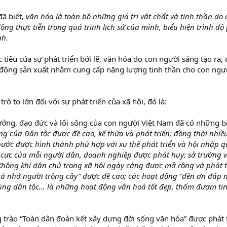
ã biết,
văn hóa là toàn bộ những giá trị vật chất và tinh thần do
ng thực tiễn trong quá trình lịch sử của mình, biểu hiện trình độ 
nh.
 tiêu của sự phát triển bởi lẽ, văn hóa do con người sáng tạo ra,
t động sản xuất nhằm cung cấp năng lượng tinh thần cho con ngư
trò to lớn đối với sự phát triển của xã hội, đó là:
ưởng, đạo đức và lối sống của con người Việt Nam đã có những b
ng của Dân tộc được đề cao, kế thừa và phát triển; đồng thời nhi
ước được hình thành phù hợp với xu thế phát triển và hội nhập q
h cực của mỗi người dân, doanh nghiệp được phát huy; sở trường 
Không khí dân chủ trong xã hội ngày càng được mở rộng và phát t
ả nhớ người trồng cây” được đề cao; các hoạt động "đền ơn đáp n
ùng dân tộc… là những hoạt động văn hoá tốt đẹp, thấm đượm ti
trào “Toàn dân đoàn kết xây dựng đời sống văn hóa” được phát t