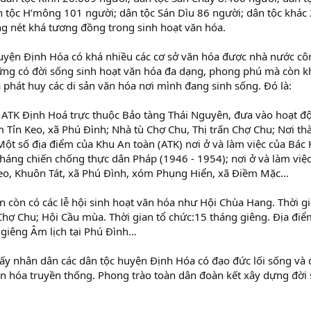
 tộc H’mông 101 người; dân tộc Sán Dìu 86 người; dân tộc khác 
g nét khá tương đồng trong sinh hoạt văn hóa.
uyện Định Hóa có khá nhiều các cơ sở văn hóa được nhà nước cô
ng có đời sống sinh hoạt văn hóa đa dạng, phong phú mà còn k
à phát huy các di sản văn hóa nơi mình đang sinh sống. Đó là:
 ATK Định Hoá trực thuộc Bảo tàng Thái Nguyên, đưa vào hoạt đ
 Tỉn Keo, xã Phú Đình; Nhà tù Chợ Chu, Thị trấn Chợ Chu; Nơi th
Một số địa điểm của Khu An toàn (ATK) nơi ở và làm việc của Bá
kháng chiến chống thực dân Pháp (1946 - 1954); nơi ở và làm việ
Keo, Khuôn Tát, xã Phú Đình, xóm Phụng Hiển, xã Điềm Mặc…
n còn có các lễ hội sinh hoạt văn hóa như Hội Chùa Hang. Thời gi
Chợ Chu; Hội Cầu mùa. Thời gian tổ chức:15 tháng giêng. Địa điể
 giêng Âm lịch tại Phú Đình…
ấy nhân dân các dân tộc huyện Định Hóa có đạo đức lối sống và 
văn hóa truyền thống. Phong trào toàn dân đoàn kết xây dựng đờ