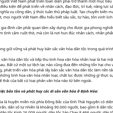
gười Việt Nam phát triển toàn diện phải trở thành một mục tiêu c
iều kiện để phát triển về nhân cách, đạo đức, trí tuệ, năng lực s
nghĩa vụ công dân, ý thức tuân thủ pháp luật. Tạo chuyển biến m
t, mọi người Việt Nam đều hiểu biết sâu sắc, tự hào, tôn vinh lịch
ộ gia đình cần phải quan tâm xây dựng cho được gia phong nghiê
 ấm tình cảm ruột thịt, mà còn là nơi hun đúc nhân cách, nhân ph
ộng giữ vững và phát huy bản sắc văn hóa dân tộc trong quá trình
 văn hóa dân tộc và tiếp thu tinh hoa văn hóa nhân loại là hai mặ
hau. Bất cứ một sự lệch lạc nào cũng đưa đến những tổn hại cho
, phát triển văn hóa phải lấy bản sắc văn hóa dân tộc làm nền t
những tinh hoa văn hóa nhân loại; chắt lọc được những gì thực sự
ế thải của bất cứ loại phản văn hóa nào từ bên ngoài.
việc bảo tồn và phát huy các di sản văn hóa ở Định Hóa:
 là huyện miền núi phía Đông Bắc của tỉnh Thái Nguyên có diện
 trấn, dân số tự nhiên là khoảng 90.000 người, bao gồm 8 dân tộ
dân tộc Kinh 26.009 người; dân tộc Sán Chay 8.466 người; dân 