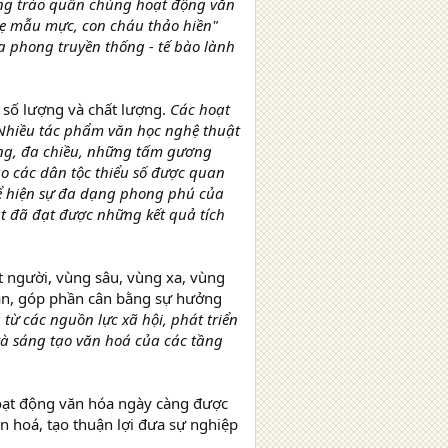
hong trào quần chúng hoạt động văn
mẹ mẫu mực, con cháu thảo hiền"
a phong truyền thống - tế bào lành
 số lượng và chất lượng.
Các hoạt
Nhiều tác phẩm văn học nghệ thuật
động, đa chiều, những tấm gương
ào các dân tộc thiểu số được quan
hể hiện sự đa dạng phong phú của
t đã đạt được những kết quả tích
t người, vùng sâu, vùng xa, vùng
thần, góp phần cân bằng sự hưởng
ừ các nguồn lực xã hội, phát triển
à sáng tạo văn hoá của các tầng
oạt động văn hóa ngày càng được
n hoá, tạo thuận lợi đưa sự nghiệp