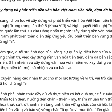
y dựng và phát triển nền văn hóa Việt Nam tiên tiến, đậm đà b
 sung, chọn lọc về xây dựng và phát triển văn hóa Việt Nam tiên 
 nghị Trung ương lần thứ 5 (Khóa VIII) và Nghị quyết Hội nghị Tr
oàn quốc lần thứ XII của Đảng nhấn mạnh: “Xây dựng nền văn hóa 
 Nam phát triển toàn diện đáp ứng yêu cầu phát triển bền vững 
ủ nghĩa”.
ăm qua, dưới sự lãnh đạo của Đảng, sự quản lý, điều hành của 
ng chính trị, việc xây dựng nền văn hóa tiên tiến, đậm đà bản s
triển. Gắn nhiệm vụ xây dựng văn hóa với nhiệm vụ xây dựng và 
 thực hiện tốt một số nhiệm vụ cơ bản sau:
xuyên nâng cao nhận thức cho mọi lực lượng về vị trí, vai trò của
xã hội chủ nghĩa.
gành phải nhận thức đầy đủ và thực hiện có kết quả mục tiêu: X
triển toàn diện, hướng đến chân - thiện - mỹ, thấm nhuần tinh th
hóa thực sự trở thành nền tảng tinh thần vững chắc của xã hội, 
iển bền vững và bảo vệ vững chắc Tổ quốc vì mục tiêu “dân giàu