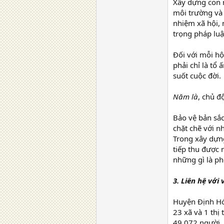
Xây dựng con n
môi trường và đ
nhiệm xã hội, 
trọng pháp luậ
Đối với mỗi h
phải chỉ là tổ
suốt cuộc đời.
Năm là
, chủ đ
Bảo vệ bản sắc
chặt chẽ với n
Trong xây dựng
tiếp thu được 
những gì là ph
3.
Liên hệ với 
Huyện Định Hóa
23 xã và 1 thị
49.072 người, 