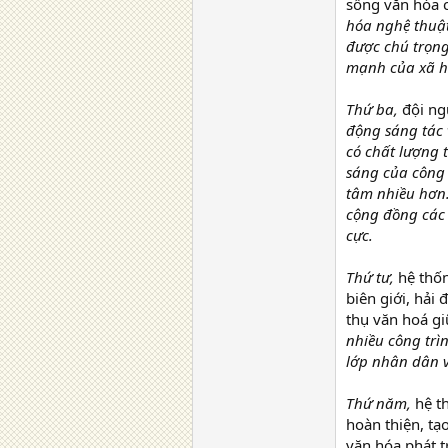
sống văn hóa 
hóa nghệ thuật
được chú trọng
mạnh của xã h
Thứ ba,
đội ng
động sáng tác
có chất lượng 
sáng của công 
tâm nhiều hơn.
cộng đồng các 
cực.
Thứ tư,
hệ thốn
biên giới, hải
thụ văn hoá gi
nhiều công trì
lớp nhân dân v
Thứ năm,
hệ t
hoàn thiện, tạ
văn hóa phát t