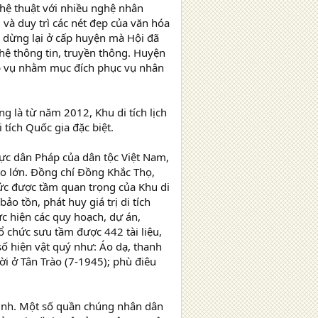
ghệ thuật với nhiều nghệ nhân
và duy trì các nét đẹp của văn hóa
g dừng lại ở cấp huyện mà Hội đã
ghệ thông tin, truyền thông. Huyện
ệp vụ nhằm mục đích phục vụ nhân
g là từ năm 2012, Khu di tích lịch
tích Quốc gia đặc biệt.
hực dân Pháp của dân tộc Việt Nam,
 to lớn. Đồng chí Đồng Khắc Thọ,
hức được tầm quan trọng của Khu di
o tồn, phát huy giá trị di tích
hực hiện các quy hoạch, dự án,
tổ chức sưu tầm được 442 tài liệu,
 số hiện vật quý như: Áo dạ, thanh
 ở Tân Trào (7-1945); phù điêu
định. Một số quần chúng nhân dân