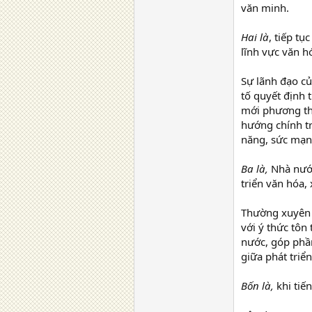
văn minh.
Hai là
, tiếp t
lĩnh vực văn h
Sự lãnh đạo củ
tố quyết định 
mới phương th
hướng chính tr
năng, sức mạnh
Ba là,
Nhà nước
triển văn hóa, 
Thường xuyên 
với ý thức tôn
nước, góp phầ
giữa phát triển
Bốn là,
khi tiế