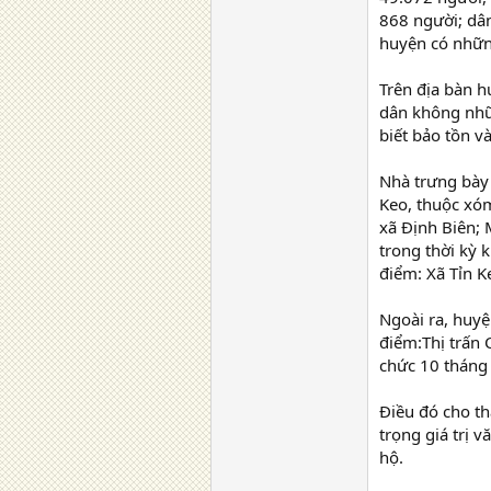
868 người; dân
huyện có nhữn
Trên địa bàn h
dân không nhữ
biết bảo tồn v
Nhà trưng bày
Keo, thuộc xóm
xã Định Biên; 
trong thời kỳ 
điểm: Xã Tỉn 
Ngoài ra, huyệ
điểm:Thị trấn 
chức 10 tháng
Điều đó cho th
trọng giá trị 
hộ.