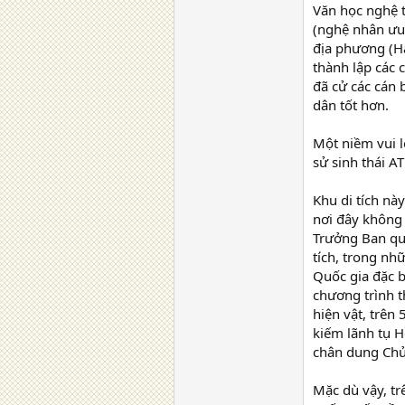
Văn học nghệ t
(nghệ nhân ưu 
địa phương (Há
thành lập các 
đã cử các cán
dân tốt hơn.
Một niềm vui l
sử sinh thái A
Khu di tích nà
nơi đây không 
Trưởng Ban quả
tích, trong nh
Quốc gia đặc b
chương trình t
hiện vật, trên 
kiếm lãnh tụ 
chân dung Chủ
Mặc dù vậy, t