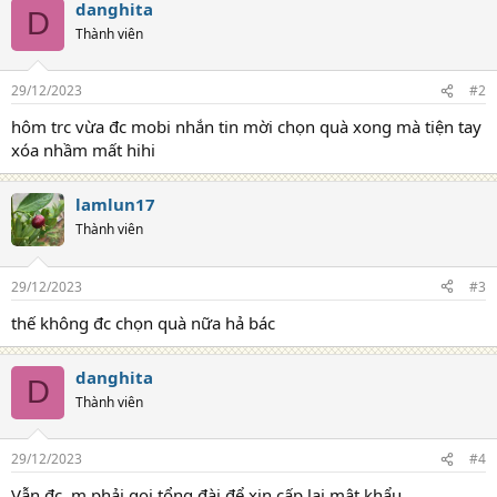
danghita
D
Thành viên
29/12/2023
#2
hôm trc vừa đc mobi nhắn tin mời chọn quà xong mà tiện tay
xóa nhầm mất hihi
lamlun17
Thành viên
29/12/2023
#3
thế không đc chọn quà nữa hả bác
danghita
D
Thành viên
29/12/2023
#4
Vẫn đc, m phải gọi tổng đài để xin cấp lại mật khẩu