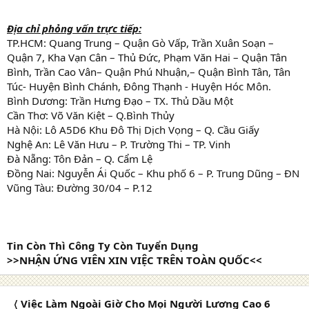
Địa chỉ phỏng vấn trực tiếp:
TP.HCM: Quang Trung – Quận Gò Vấp, Trần Xuân Soạn –
Quận 7, Kha Vạn Cân – Thủ Đức, Phạm Văn Hai – Quận Tân
Bình, Trần Cao Vân– Quận Phú Nhuận,– Quận Bình Tân, Tân
Túc- Huyện Bình Chánh, Đông Thạnh - Huyện Hóc Môn.
Bình Dương: Trần Hưng Đạo – TX. Thủ Dầu Một
Cần Thơ: Võ Văn Kiệt – Q.Bình Thủy
Hà Nội: Lô A5D6 Khu Đô Thị Dịch Vọng – Q. Cầu Giấy
Nghệ An: Lê Văn Hưu – P. Trường Thi – TP. Vinh
Đà Nẵng: Tôn Đản – Q. Cẩm Lệ
Đồng Nai: Nguyễn Ái Quốc – Khu phố 6 – P. Trung Dũng – ĐN
Vũng Tàu: Đường 30/04 – P.12
Tin Còn Thì Công Ty Còn Tuyển Dụng
>>NHẬN ỨNG VIÊN XIN VIỆC TRÊN TOÀN QUỐC<<
〈 Việc Làm Ngoài Giờ Cho Mọi Người Lương Cao 6