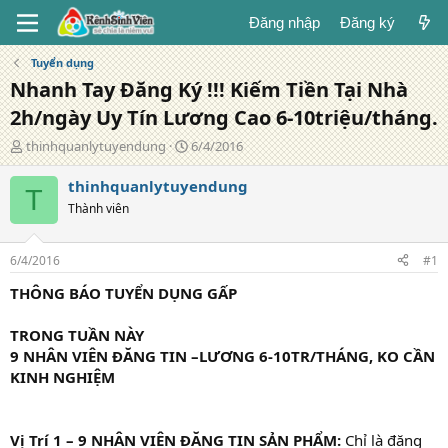
Đăng nhập
Đăng ký
Tuyển dụng
Nhanh Tay Đăng Ký !!! Kiếm Tiền Tại Nhà
2h/ngày Uy Tín Lương Cao 6-10triệu/tháng.
T
N
thinhquanlytuyendung
6/4/2016
á
g
c
à
thinhquanlytuyendung
T
g
y
Thành viên
i
đ
ả
ă
n
6/4/2016
#1
g
THÔNG BÁO TUYỂN DỤNG GẤP
TRONG TUẦN NÀY
9 NHÂN VIÊN ĐĂNG TIN –LƯƠNG 6-10TR/THÁNG, KO CẦN
KINH NGHIỆM
Vị Trí 1 – 9 NHÂN VIÊN ĐĂNG TIN SẢN PHẨM:
Chỉ là đăng