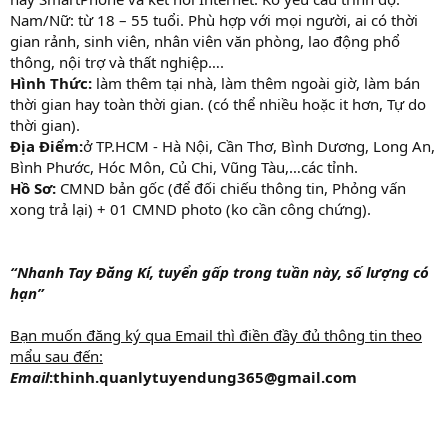
Nam/Nữ: từ 18 – 55 tuổi. Phù hợp với mọi người, ai có thời
gian rảnh, sinh viên, nhân viên văn phòng, lao động phổ
thông, nội trợ và thất nghiệp….
Hình Thức:
làm thêm tại nhà, làm thêm ngoài giờ, làm bán
thời gian hay toàn thời gian. (có thể nhiều hoặc it hơn, Tự do
thời gian).
Địa Điểm:
ở TP.HCM - Hà Nội, Cần Thơ, Bình Dương, Long An,
Bình Phước, Hóc Môn, Củ Chi, Vũng Tàu,…các tỉnh.
Hồ Sơ:
CMND bản gốc (để đối chiếu thông tin, Phỏng vấn
xong trả lại) + 01 CMND photo (ko cần công chứng).
“Nhanh Tay Đăng Kí, tuyển gấp trong tuần này, số lượng có
hạn”
Bạn muốn đăng ký qua Email thì điền đầy đủ thông tin theo
mẩu sau đến:
Email
:thinh.quanlytuyendung365@gmail.com