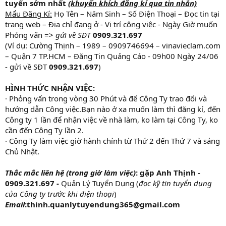
tuyển sớm nhất
(khuyến khích đăng kí qua tin nhắn)
Mẩu Đăng Kí:
Họ Tên – Năm Sinh – Số Điện Thoại – Đọc tin tại
trang web – Địa chỉ đang ở - Vị trí công việc - Ngày Giờ muốn
Phỏng vấn =>
gửi về SĐT
0909.321.697
(Ví dụ: Cường Thịnh – 1989 – 0909746694 – vinavieclam.com
– Quận 7 TP.HCM – Đăng Tin Quảng Cáo - 09h00 Ngày 24/06
- gửi về SĐT
0909.321.697
)
HÌNH THỨC NHẬN VIỆC:
· Phỏng vấn trong vòng 30 Phút và để Công Ty trao đổi và
hướng dẫn Công việc.Bạn nào ở xa muốn làm thì đăng kí, đến
Công ty 1 lần để nhận việc về nhà làm, ko làm tại Công Ty, ko
cần đến Công Ty lần 2.
· Công Ty làm việc giờ hành chính từ Thứ 2 đến Thứ 7 và sáng
Chủ Nhật.
Thắc mắc liên hệ (trong giờ làm việc)
: gặp Anh Thịnh -
0909.321.697 -
Quản Lý Tuyển Dụng (
đọc kỹ tin tuyển dụng
của Công ty trước khi điện thoại
)
Email
:thinh.quanlytuyendung365@gmail.com