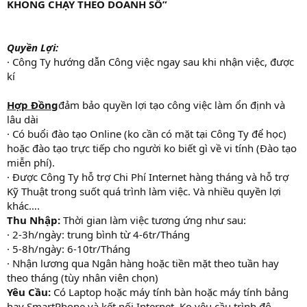
KHÔNG CHẠY THEO DOANH SỐ”
Quyền Lợi:
· Công Ty hướng dẫn Công việc ngay sau khi nhận việc, được
kí
Hợp Đồng
đảm bảo quyền lợi tạo công việc làm ổn định và
lâu dài
· Có buổi đào tạo Online (ko cần có mặt tại Công Ty để học)
hoặc đào tạo trực tiếp cho người ko biết gì về vi tính (Đào tạo
miễn phí).
· Được Công Ty hỗ trợ Chi Phí Internet hàng tháng và hỗ trợ
Kỹ Thuật trong suốt quá trình làm việc. Và nhiều quyền lợi
khác….
Thu Nhập:
Thời gian làm việc tương ứng như sau:
· 2-3h/ngày: trung bình từ 4-6tr/Tháng
· 5-8h/ngày: 6-10tr/Tháng
· Nhận lương qua Ngân hàng hoặc tiền mặt theo tuần hay
theo tháng (tùy nhân viên chọn)
Yêu Cầu:
Có Laptop hoặc máy tính bàn hoặc máy tính bảng
hay SmartPhone và kết nối Internet. Ko yêu cầu trình độ.