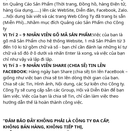
tin Quảng Cáo Sản Phẩm (Thời trang, Đồng hồ, hàng Điện tử,
hàng Gia dụng,..…) lên các WebSite, Diễn đàn, Facebook, Zalo.
…Nội dung bài viết và các trang Web Công Ty đã trang bị sẵn
(Miễn Phí)…Nhằm mục đích Quảng cáo Sản Phẩm cho Công
ty
Vị Trí 2 – 9 NHÂN VIÊN GÕ MÃ SẢN PHẨM:
Việc của bạn là
gõ mã Sản Phẩm cho hệ thống Website, 1 mã Sản Phẩm từ 3
đến 10 ki tứ gồm chữ và số - bạn chỉ cần đánh lại những kí tự
chữ và số đó ở ô dưới và nhấn Enter là xong, và việc của bạn
chỉ như vậy và lập đi lập.
Vị Trí 3 – 9 NHÂN VIÊN SHARE (CHIA SẼ) TIN LÊN
FACEBOOK:
Hàng ngày bạn Share (chia sẽ) tin lên FaceBook –
giống như việc bạn chia sẽ tin lên dòng thời gian của bạn.
Chia sẽ các Tin, Hình ảnh, Nội dung, các Sự kiện cho Công ty.
Công Ty sẽ cung cấp sẵn các Group, Hội và Diễn Đàn để bạn
làm việc. Việc của bạn là chia sẽ Tin, chỉ cần làm việc theo
hướng dẫn thế là hoàn thành công việc.
“ĐẢM BẢO ĐÂY KHÔNG PHẢI LÀ CÔNG TY ĐA CẤP,
KHÔNG BÁN HÀNG, KHÔNG TIẾP THỊ,