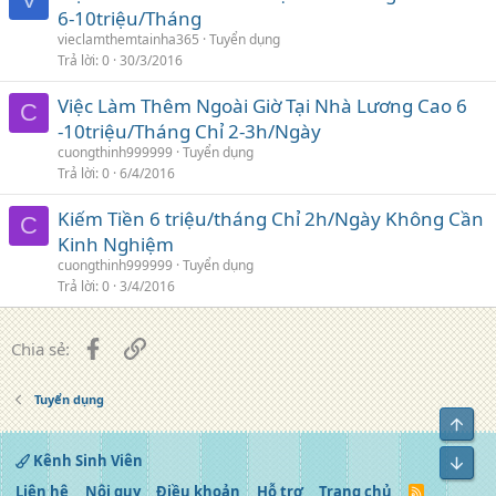
6-10triệu/Tháng
vieclamthemtainha365
Tuyển dụng
Trả lời
0
30/3/2016
Việc Làm Thêm Ngoài Giờ Tại Nhà Lương Cao 6
C
-10triệu/Tháng Chỉ 2-3h/Ngày
cuongthinh999999
Tuyển dụng
Trả lời
0
6/4/2016
Kiếm Tiền 6 triệu/tháng Chỉ 2h/Ngày Không Cần
C
Kinh Nghiệm
cuongthinh999999
Tuyển dụng
Trả lời
0
3/4/2016
Facebook
Liên kết
Chia sẻ:
Tuyển dụng
Top
Kênh Sinh Viên
Bot
Liên hệ
Nội quy
Điều khoản
Hỗ trợ
Trang chủ
R