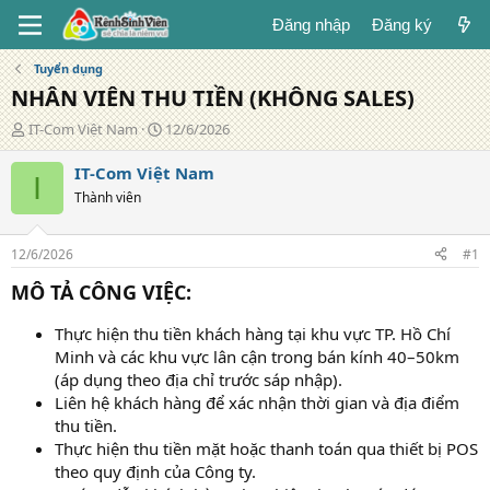
Đăng nhập
Đăng ký
Tuyển dụng
NHÂN VIÊN THU TIỀN (KHÔNG SALES)
T
N
IT-Com Việt Nam
12/6/2026
á
g
c
à
IT-Com Việt Nam
I
g
y
Thành viên
i
đ
ả
ă
n
12/6/2026
#1
g
MÔ TẢ CÔNG VIỆC:
Thực hiện thu tiền khách hàng tại khu vực TP. Hồ Chí
Minh và các khu vực lân cận trong bán kính 40–50km
(áp dụng theo địa chỉ trước sáp nhập).
Liên hệ khách hàng để xác nhận thời gian và địa điểm
thu tiền.
Thực hiện thu tiền mặt hoặc thanh toán qua thiết bị POS
theo quy định của Công ty.