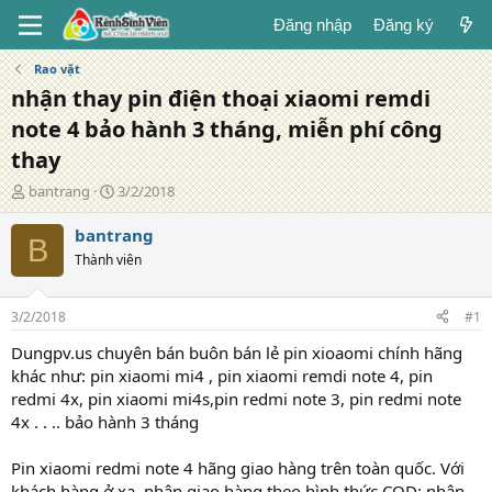
Đăng nhập
Đăng ký
Rao vặt
nhận thay pin điện thoại xiaomi remdi
note 4 bảo hành 3 tháng, miễn phí công
thay
T
N
bantrang
3/2/2018
á
g
c
à
bantrang
B
g
y
Thành viên
i
đ
ả
ă
n
3/2/2018
#1
g
Dungpv.us chuyên bán buôn bán lẻ pin xioaomi chính hãng
khác như: pin xiaomi mi4 , pin xiaomi remdi note 4, pin
redmi 4x, pin xiaomi mi4s,pin redmi note 3, pin redmi note
4x . . .. bảo hành 3 tháng
Pin xiaomi redmi note 4 hãng giao hàng trên toàn quốc. Với
khách hàng ở xa, nhận giao hàng theo hình thức COD: nhận