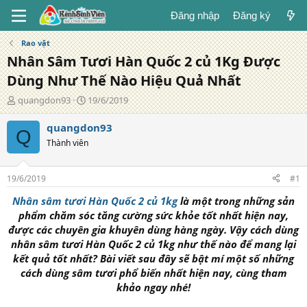
Đăng nhập
Đăng ký
Rao vặt
Nhân Sâm Tươi Hàn Quốc 2 củ 1Kg Được
Dùng Như Thế Nào Hiệu Quả Nhất
T
N
quangdon93
19/6/2019
á
g
c
à
quangdon93
Q
g
y
Thành viên
i
đ
ả
ă
n
19/6/2019
#1
g
Nhân sâm tươi Hàn Quốc 2 củ 1kg
là một trong những sản
phẩm chăm sóc tăng cường sức khỏe tốt nhất hiện nay,
được các chuyên gia khuyên dùng hàng ngày. Vậy cách dùng
nhân sâm tươi Hàn Quốc 2 củ 1kg như thế nào để mang lại
kết quả tốt nhất? Bài viết sau đây sẽ bật mí một số những
cách dùng sâm tươi phổ biến nhất hiện nay, cùng tham
khảo ngay nhé!