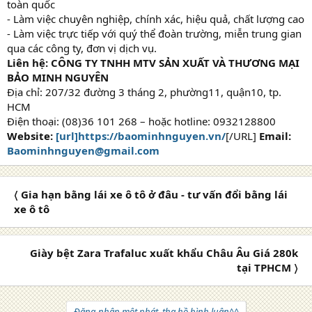
toàn quốc
- Làm việc chuyên nghiệp, chính xác, hiệu quả, chất lượng cao
- Làm việc trực tiếp với quý thể đoàn trường, miễn trung gian
qua các công ty, đơn vị dịch vụ.
Liên hệ: CÔNG TY TNHH MTV SẢN XUẤT VÀ THƯƠNG MẠI
BẢO MINH NGUYÊN
Địa chỉ: 207/32 đường 3 tháng 2, phường11, quận10, tp.
HCM
Điện thoại: (08)36 101 268 – hoặc hotline: 0932128800
Website:
[url]https://baominhnguyen.vn/
[/URL]
Email:
Baominhnguyen@gmail.com
〈 Gia hạn bằng lái xe ô tô ở đâu - tư vấn đổi bằng lái
xe ô tô
Giày bệt Zara Trafaluc xuất khẩu Châu Âu Giá 280k
tại TPHCM 〉
Đăng nhập một phát, tha hồ bình luận^^