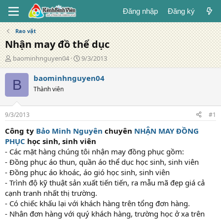
Đăng nhập
Đăng ký
Rao vặt
Nhận may đồ thể dục
T
N
baominhnguyen04
9/3/2013
á
g
c
à
baominhnguyen04
B
g
y
Thành viên
i
đ
ả
ă
n
9/3/2013
#1
g
Công ty
Bảo Minh Nguyên
chuyên
NHẬN MAY ĐỒNG
PHỤC
học sinh, sinh viên
- Các mặt hàng chúng tôi nhận may đồng phục gồm:
- Đồng phục áo thun, quần áo thể dục học sinh, sinh viên
- Đồng phục áo khoác, áo gió học sinh, sinh viên
- Trình độ kỹ thuật sản xuất tiến tiến, ra mẫu mã đẹp giá cả
cạnh tranh nhất thị trường.
- Có chiếc khấu lại với khách hàng trên tổng đơn hàng.
- Nhân đơn hàng với quý khách hàng, trường học ở xa trên